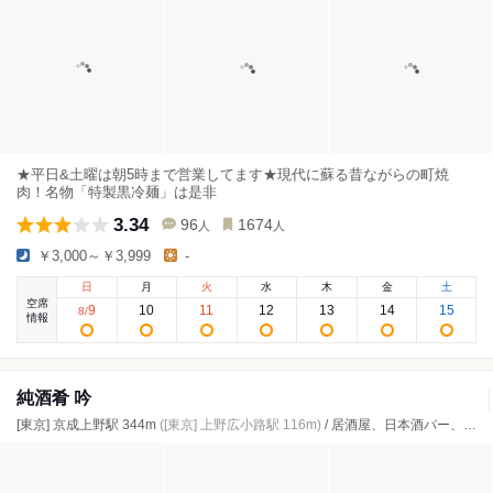
★平日&土曜は朝5時まで営業してます★現代に蘇る昔ながらの町焼
肉！名物「特製黒冷麺」は是非
3.34
96
1674
人
人
￥3,000～￥3,999
-
日
月
火
水
木
金
土
空席
9
10
11
12
13
14
15
8
/
情報
純酒肴 吟
[東京] 京成上野駅 344m
([東京] 上野広小路駅 116m)
/ 居酒屋、日本酒バー、海鮮