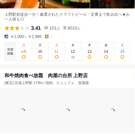
上野駅前徒歩一分！厳選されたクラフトビール・定番まで飲み比べ★お
一人様も◎
3.41
101
8010
人
人
￥2,000～￥2,999
-
日
月
火
水
木
金
土
空席
9
10
11
12
13
14
15
8
/
情報
和牛焼肉食べ放題 肉屋の台所 上野店
[東京] 京成上野駅 179m / 焼肉、ビュッフェ、居酒屋