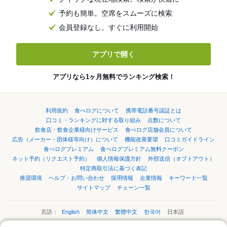
予約も簡単。空席をスムーズに検索
会員登録なし。すぐに利用開始
アプリで開く
アプリなら1ヶ月無料でランキング検索！
利用規約
食べログについて
携帯電話番号認証とは
口コミ・ランキングに対する取り組み
点数について
飲食店・飲食企業様向けサービス
食べログ店舗会員について
広告（メーカー・団体様等向け）について
機能改善要望
口コミガイドライン
食べログプレミアム
食べログプレミアム無料クーポン
ネット予約（リクエスト予約）
個人情報保護方針
外部送信（オプトアウト）
特定商取引法に基づく表記
推奨環境
ヘルプ・お問い合わせ
採用情報
企業情報
キーワード一覧
サイトマップ
チェーン一覧
言語：
English
简体中文
繁體中文
한국어
日本語