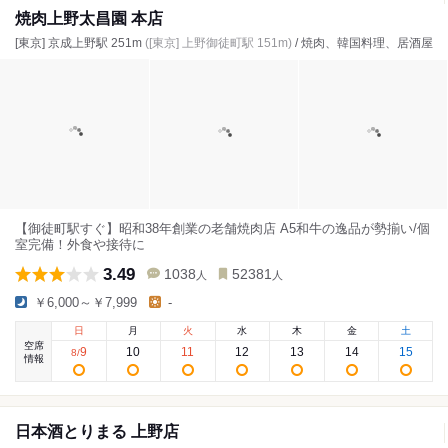
焼肉上野太昌園 本店
[東京] 京成上野駅 251m
([東京] 上野御徒町駅 151m)
/ 焼肉、韓国料理、居酒屋
【御徒町駅すぐ】昭和38年創業の老舗焼肉店 A5和牛の逸品が勢揃い/個
室完備！外食や接待に
3.49
1038
52381
人
人
￥6,000～￥7,999
-
日
月
火
水
木
金
土
空席
9
10
11
12
13
14
15
8
/
情報
日本酒とりまる 上野店