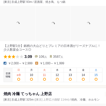
[東京] 京成上野駅 93m / 居酒屋、焼き鳥、もつ鍋
【上野駅1分】銘柄の大山どりとプレミアの日本酒がリーズナブルに！
少人数宴会コース◎
3.09
106
3587
人
人
￥2,000～￥2,999
￥1,000～￥1,999
日
月
火
水
木
金
土
空席
9
10
11
12
13
14
15
8
/
情報
焼肉 冷麺 てっちゃん 上野店
[東京] 京成上野駅 325m
([東京] 上野広小路駅 114m)
/ 焼肉、冷麺、ホルモン