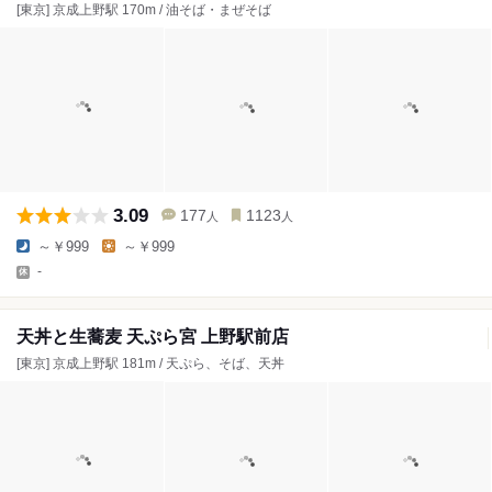
[東京] 京成上野駅 170m / 油そば・まぜそば
3.09
177
1123
人
人
～￥999
～￥999
-
天丼と生蕎麦 天ぷら宮 上野駅前店
[東京] 京成上野駅 181m / 天ぷら、そば、天丼