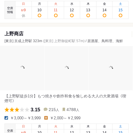
日
月
火
水
木
金
土
空席
9
10
11
12
13
14
15
8
/
情報
上野商店
[東京] 京成上野駅 323m
([東京] 上野御徒町駅 57m)
/ 居酒屋、鳥料理、海鮮
【上野駅徒歩1分】もつ焼きや創作和食を愉しめる大人の大衆酒場《喫
煙可》
3.15
215
4788
人
人
￥3,000～￥3,999
￥2,000～￥2,999
日
月
火
水
木
金
土
空席
9
10
11
12
13
14
15
8
/