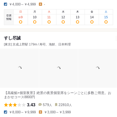
￥4,000～￥4,999
-
日
月
火
水
木
金
土
空席
9
10
11
12
13
14
15
8
/
情報
すし尽誠
[東京] 京成上野駅 179m / 寿司、海鮮、日本料理
【高級鮨×個室夜景】絶景の夜景個室席をシーンごとに多数ご用意。お
まかせコース8800円
3.43
579
22810
人
人
￥8,000～￥9,999
￥3,000～￥3,999