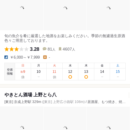
旬の魚介を肴に厳選した地酒をお楽しみください。季節の無濾過生原酒
色々ご用意しております。
3.28
81
4607
人
人
￥6,000～￥7,999
-
日
月
火
水
木
金
土
空席
9
10
11
12
13
14
15
8
/
情報
やきとん酒場 上野とら八
[東京] 京成上野駅 329m
([東京] 上野広小路駅 108m)
/ 居酒屋、もつ焼き、焼き鳥