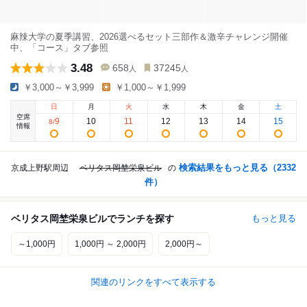
麻辣大学の夏季講習、2026選べるセット三部作＆激辛チャレンジ開催
中、「コース」タブ参照
3.48
658
37245
人
人
￥3,000～￥3,999
￥1,000～￥1,999
日
月
火
水
木
金
土
空席
9
10
11
12
13
14
15
8
/
情報
検索結果をもっと見る（
2332
京成上野駅周辺
ベリタス岡埜栄泉ビル
の
件）
ベリタス岡埜栄泉ビルでランチを探す
もっと見る
～1,000円
1,000円 ～ 2,000円
2,000円～
関連のリンクをすべて表示する