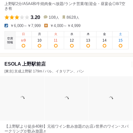
上野駅2分/A5A4和牛焼肉食べ放題/ランチ営業/歓迎会・昼宴会◎8/7空
き有
3.20
108
8628
人
人
￥6,000～￥7,999
￥4,000～￥4,999
日
月
火
水
木
金
土
空席
9
10
11
12
13
14
15
8
/
情報
ESOLA 上野駅前店
[東京] 京成上野駅 179m / バル、イタリアン、パン
【上野駅より徒歩40秒】元祖ワイン飲み放題のお店♪世界のワイン･スパ
ークリングが飲み放題♬