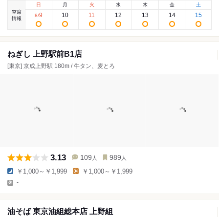
日
月
火
水
木
金
土
空席
9
10
11
12
13
14
15
8
/
情報
ねぎし 上野駅前B1店
[東京] 京成上野駅 180m / 牛タン、麦とろ
3.13
109
989
人
人
￥1,000～￥1,999
￥1,000～￥1,999
-
油そば 東京油組総本店 上野組