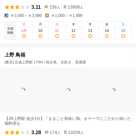
3.11
236
13908
人
人
￥3,000～￥3,999
￥1,000～￥1,999
日
月
火
水
木
金
土
空席
9
10
11
12
13
14
15
8
/
情報
上野 鳥福
[東京] 京成上野駅 179m / 焼き鳥、水炊き、居酒屋
【JR上野駅 徒歩1分】「まるごと美味い鶏」をテーマにこだわり抜いた
鶏料理を。
3.28
174
13259
人
人