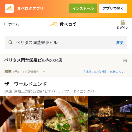
インストール
アプリで開く
ホーム
ログイン
変更
ベリタス岡埜栄泉ビル
ベリタス岡埜栄泉ビル
内の
お店
9
件
標準
（予約・PR店舗優先）
「標準」の並び順
点数について
ザ ワールドエンド
[東京] 京成上野駅 172m / ビアバー、パブ、ダイニングバー