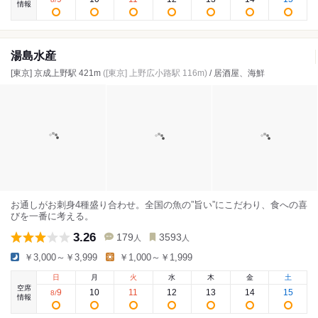
情報
湯島水産
[東京] 京成上野駅 421m
([東京] 上野広小路駅 116m)
/ 居酒屋、海鮮
お通しがお刺身4種盛り合わせ。全国の魚の”旨い”にこだわり、食への喜
びを一番に考える。
3.26
179
3593
人
人
￥3,000～￥3,999
￥1,000～￥1,999
日
月
火
水
木
金
土
空席
9
10
11
12
13
14
15
8
/
情報