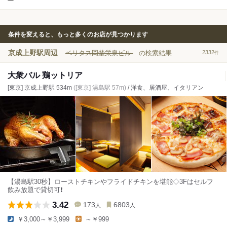
条件を変えると、もっと多くのお店が見つかります
京成上野駅周辺
ベリタス岡埜栄泉ビル
の検索結果
2332
件
大衆バル 鶏ットリア
[東京] 京成上野駅 534m
([東京] 湯島駅 57m)
/ 洋食、居酒屋、イタリアン
【湯島駅30秒】ローストチキンやフライドチキンを堪能◇3Fはセルフ
飲み放題で貸切可❗️
3.42
173
6803
人
人
￥3,000～￥3,999
～￥999