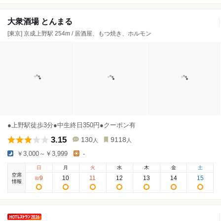
大衆酒場 とんまる
[東京] 京成上野駅 254m / 居酒屋、もつ焼き、ホルモン
●上野駅徒歩3分●中生終日350円●クーポン有
3.15
130
9118
人
人
￥3,000～￥3,999
-
日
月
火
水
木
金
土
空席
9
10
11
12
13
14
15
8
/
情報