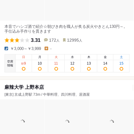
本音でハシゴ酒で紹介☆朝びき肉を職人が炙る炭火やきとん130円～。
手仕込み手作りを貫きます
3.31
172
12995
人
人
￥3,000～￥3,999
-
日
月
火
水
木
金
土
空席
9
10
11
12
13
14
15
8
/
情報
麻辣大学 上野本店
[東京] 京成上野駅 73m / 中華料理、四川料理、居酒屋