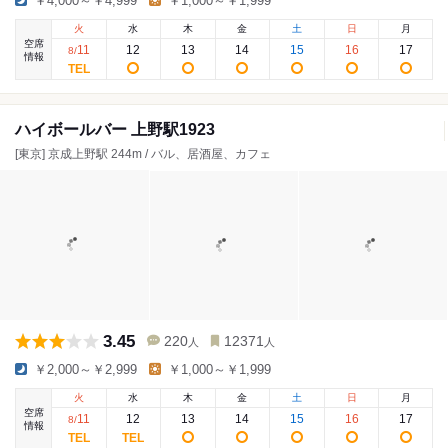
￥4,000～￥4,999
￥1,000～￥1,999
火
水
木
金
土
日
月
空席
11
12
13
14
15
16
17
8
/
情報
ハイボールバー 上野駅1923
[東京] 京成上野駅 244m / バル、居酒屋、カフェ
3.45
220
12371
人
人
￥2,000～￥2,999
￥1,000～￥1,999
火
水
木
金
土
日
月
空席
11
12
13
14
15
16
17
8
/
情報