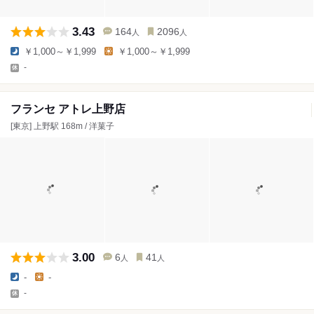
3.43
164
2096
人
人
￥1,000～￥1,999
￥1,000～￥1,999
-
フランセ アトレ上野店
[東京] 上野駅 168m / 洋菓子
3.00
6
41
人
人
-
-
-