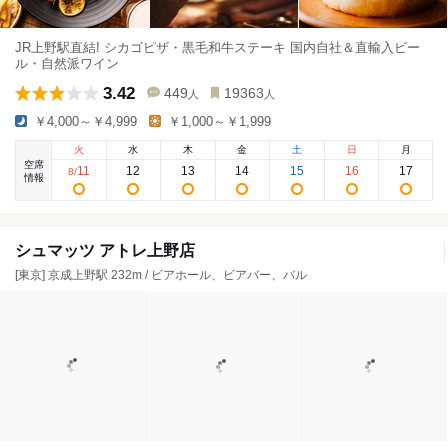
JR上野駅直結! シカゴピザ・黒毛和牛ステーキ 国内自社＆直輸入ビー
ル・自然派ワイン
3.42
449
19363
人
人
￥4,000～￥4,999
￥1,000～￥1,999
火
水
木
金
土
日
月
空席
11
12
13
14
15
16
17
8
/
情報
シュマッツ アトレ上野店
[東京] 京成上野駅 232m / ビアホール、ビアバー、バル