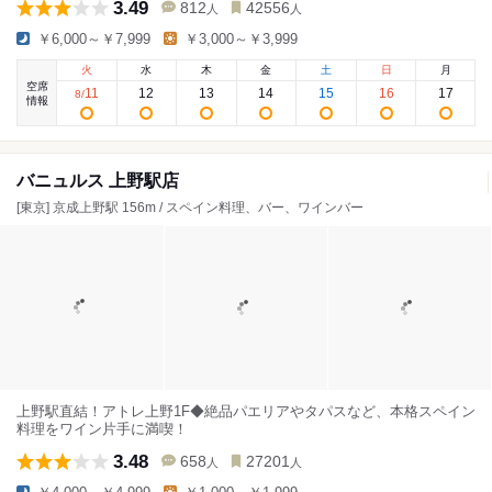
3.49
812
42556
人
人
￥6,000～￥7,999
￥3,000～￥3,999
火
水
木
金
土
日
月
空席
11
12
13
14
15
16
17
8
/
情報
バニュルス 上野駅店
[東京] 京成上野駅 156m / スペイン料理、バー、ワインバー
上野駅直結！アトレ上野1F◆絶品パエリアやタパスなど、本格スペイン
料理をワイン片手に満喫！
3.48
658
27201
人
人