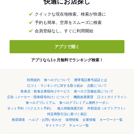
快適にお店探し
クイックな現在地検索。検索が快適に
予約も簡単。空席をスムーズに検索
会員登録なし。すぐに利用開始
アプリで開く
アプリなら1ヶ月無料でランキング検索！
利用規約
食べログについて
携帯電話番号認証とは
口コミ・ランキングに対する取り組み
点数について
飲食店・飲食企業様向けサービス
食べログ店舗会員について
広告（メーカー・団体様等向け）について
機能改善要望
口コミガイドライン
食べログプレミアム
食べログプレミアム無料クーポン
ネット予約（リクエスト予約）
個人情報保護方針
外部送信（オプトアウト）
特定商取引法に基づく表記
推奨環境
ヘルプ・お問い合わせ
採用情報
企業情報
キーワード一覧
サイトマップ
チェーン一覧