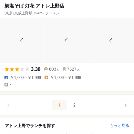
鯛塩そば 灯花 アトレ上野店
[東京] 京成上野駅 194m / ラーメン
3.38
803
7527
人
人
￥1,000～￥1,999
￥1,000～￥1,999
-
1
2
アトレ上野でランチを探す
もっと見る