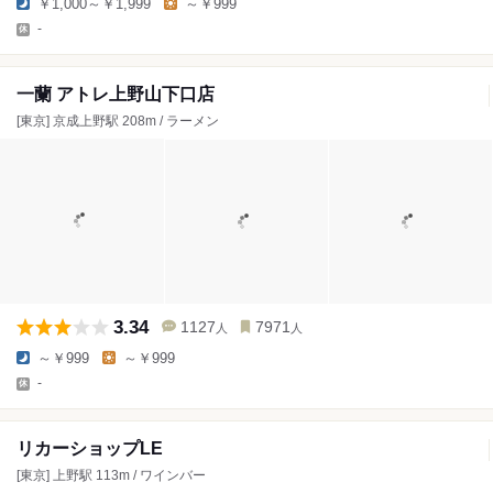
￥1,000～￥1,999
～￥999
-
一蘭 アトレ上野山下口店
[東京] 京成上野駅 208m / ラーメン
3.34
1127
7971
人
人
～￥999
～￥999
-
リカーショップLE
[東京] 上野駅 113m / ワインバー