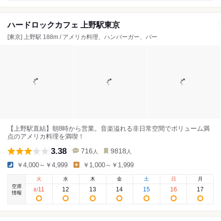
ハードロックカフェ 上野駅東京
[東京] 上野駅 188m / アメリカ料理、ハンバーガー、バー
【上野駅直結】朝8時から営業。音楽溢れる非日常空間でボリューム満
点のアメリカ料理を満喫！
3.38
716
9818
人
人
￥4,000～￥4,999
￥1,000～￥1,999
火
水
木
金
土
日
月
空席
11
12
13
14
15
16
17
8
/
情報