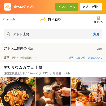
インストール
アプリで開く
ホーム
ログイン
変更
アトレ上野
アトレ上野
内の
お店
23
件
標準
（予約・PR店舗優先）
「標準」の並び順
点数について
デリリウムカフェ 上野
[東京] 京成上野駅 169m / イタリアン、居酒屋、バル