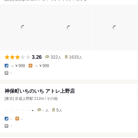
3.26
322
1633
人
人
～￥999
～￥999
-
神保町いちのいち アトレ上野店
[東京] 京成上野駅 212m / その他
-
-
5
人
人
-
-
-