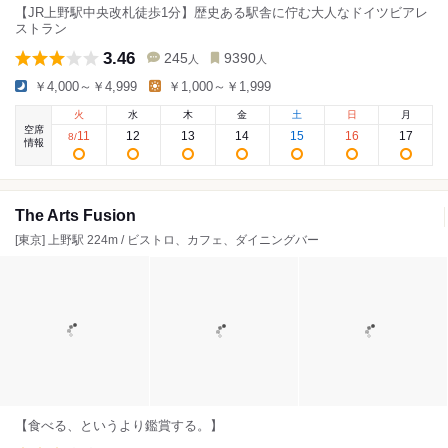
【JR上野駅中央改札徒歩1分】歴史ある駅舎に佇む大人なドイツビアレ
ストラン
3.46
245
9390
人
人
￥4,000～￥4,999
￥1,000～￥1,999
火
水
木
金
土
日
月
空席
11
12
13
14
15
16
17
8
/
情報
The Arts Fusion
[東京] 上野駅 224m / ビストロ、カフェ、ダイニングバー
【食べる、というより鑑賞する。】