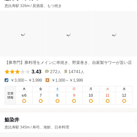
恵比寿駅 326m / 居酒屋、もつ焼き
【豚専門】豚料理をメインに串焼き、野菜巻き、自家製サワーが旨い店
3.43
272
14741
人
人
￥3,000～￥3,999
￥1,000～￥1,999
木
金
土
日
月
火
水
空席
6
7
8
9
10
11
12
8
/
情報
鮨染井
恵比寿駅 345m / 寿司、海鮮、日本料理