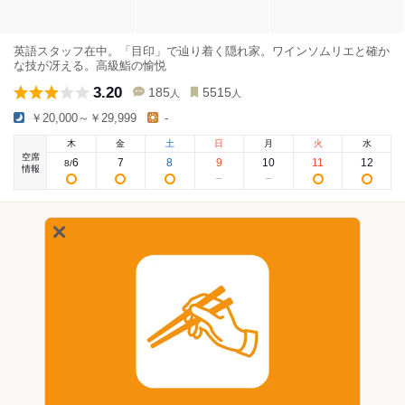
英語スタッフ在中。「目印」で辿り着く隠れ家。ワインソムリエと確か
な技が冴える。高級鮨の愉悦
3.20
185
5515
人
人
￥20,000～￥29,999
-
木
金
土
日
月
火
水
空席
6
7
8
9
10
11
12
8
/
情報