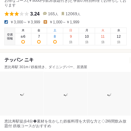
お得なコース(￥5000円/飲み放題付き)と季節の特別料理でお待ちしてお
ります
3.24
165
12069
人
人
￥3,000～￥3,999
￥1,000～￥1,999
木
金
土
日
月
火
水
空席
6
7
8
9
10
11
12
8
/
情報
テッパン ニキ
恵比寿駅 301m / 鉄板焼き、ダイニングバー、居酒屋
恵比寿駅徒歩4分◆素材を生かした鉄板料理を大切な方と◇2時間飲み放
題付 鉄板コースがおすすめ