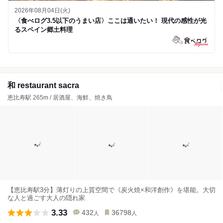
2026年08月04日(火)
〈食べログ3.5以下のうまい店〉ここは通いたい！ 現代の感性が光
るスペイン郷土料理
和 restaurant sacra
恵比寿駅 265m / 居酒屋、海鮮、焼き鳥
【恵比寿駅3分】薄灯りの上質空間で《炭火焼×和洋創作》を堪能。大切
な人と過ごす大人の隠れ家
3.33
432
36798
人
人