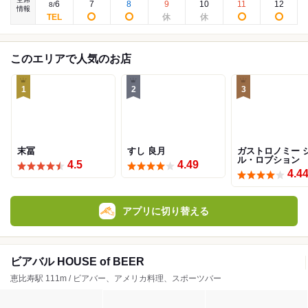
6
7
8
9
10
11
12
8
/
情報
このエリアで人気のお店
1
2
3
末冨
すし 良月
ガストロノミー 
ル・ロブション
4.5
4.49
4.4
アプリに切り替える
ビアバル HOUSE of BEER
恵比寿駅 111m / ビアバー、アメリカ料理、スポーツバー