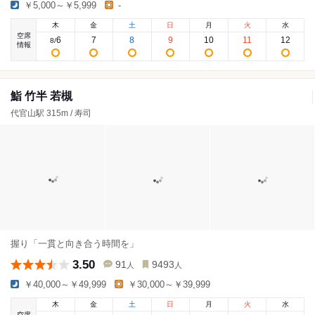
￥5,000～￥5,999
-
木
金
土
日
月
火
水
空席
6
7
8
9
10
11
12
8
/
情報
鮨 竹半 若槻
代官山駅 315m / 寿司
握り「一貫と向き合う時間を」
3.50
91
9493
人
人
￥40,000～￥49,999
￥30,000～￥39,999
木
金
土
日
月
火
水
空席