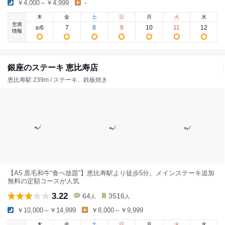
￥4,000～￥4,999
-
木
金
土
日
月
火
水
空席
6
7
8
9
10
11
12
8
/
情報
銀座のステーキ 恵比寿店
恵比寿駅 239m / ステーキ、鉄板焼き
【A5 黒毛和牛“食べ放題”】恵比寿駅より徒歩5分。メインステーキ追加
無料の定額コースが人気
3.22
64
3516
人
人
￥10,000～￥14,999
￥8,000～￥9,999
木
金
土
日
月
火
水