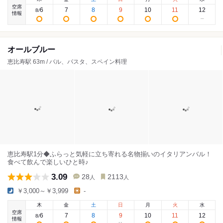
空席
6
7
8
9
10
11
12
8
/
情報
オールブルー
恵比寿駅 63m / バル、パスタ、スペイン料理
恵比寿駅1分◆ふらっと気軽に立ち寄れる名物揃いのイタリアンバル！
食べて飲んで楽しいひと時♪
3.09
28
2113
人
人
￥3,000～￥3,999
-
木
金
土
日
月
火
水
空席
6
7
8
9
10
11
12
8
/
情報