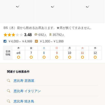
8/6（木）昼から飲めるお席あります。★席が狭くてすみません。
3.48
692
35792
人
人
￥4,000～￥4,999
￥1,000～￥1,999
木
金
土
日
月
火
水
空席
6
7
8
9
10
11
12
8
/
情報
関連する検索条件
恵比寿 居酒屋
恵比寿 イタリアン
恵比寿 焼き鳥