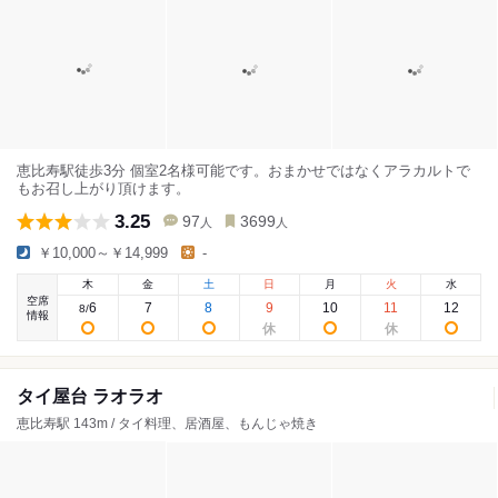
恵比寿駅徒歩3分 個室2名様可能です。おまかせではなくアラカルトで
もお召し上がり頂けます。
3.25
97
3699
人
人
￥10,000～￥14,999
-
木
金
土
日
月
火
水
空席
6
7
8
9
10
11
12
8
/
情報
タイ屋台 ラオラオ
恵比寿駅 143m / タイ料理、居酒屋、もんじゃ焼き