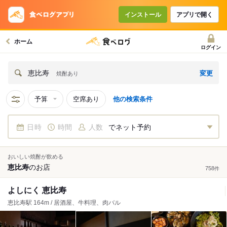
インストール
アプリで開く
ホーム
ログイン
変更
恵比寿
焼酎あり
予算
空席あり
他の検索条件
日時
時間
人数
でネット予約
おいしい焼酎が飲める
恵比寿
の
お店
758
件
よしにく 恵比寿
恵比寿駅 164m / 居酒屋、牛料理、肉バル