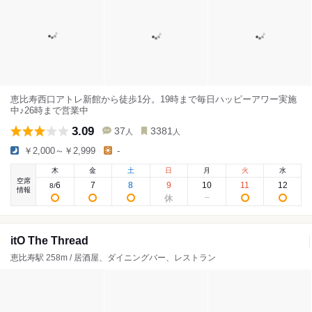
恵比寿西口アトレ新館から徒歩1分。19時まで毎日ハッピーアワー実施
中♪26時まで営業中
3.09
37
3381
人
人
￥2,000～￥2,999
-
木
金
土
日
月
火
水
空席
6
7
8
9
10
11
12
8
/
情報
itO The Thread
恵比寿駅 258m / 居酒屋、ダイニングバー、レストラン