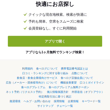
快適にお店探し
クイックな現在地検索。検索が快適に
予約も簡単。空席をスムーズに検索
会員登録なし。すぐに利用開始
アプリで開く
アプリなら1ヶ月無料でランキング検索！
利用規約
食べログについて
携帯電話番号認証とは
口コミ・ランキングに対する取り組み
点数について
飲食店・飲食企業様向けサービス
食べログ店舗会員について
広告（メーカー・団体様等向け）について
機能改善要望
口コミガイドライン
食べログプレミアム
食べログプレミアム無料クーポン
ネット予約（リクエスト予約）
個人情報保護方針
外部送信（オプトアウト）
特定商取引法に基づく表記
推奨環境
ヘルプ・お問い合わせ
採用情報
企業情報
キーワード一覧
サイトマップ
チェーン一覧