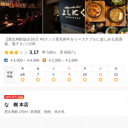
【恵比寿駅徒歩3分】A5ランク黒毛和牛をリーズナブルに楽しめる居酒
屋。電子タバコOK
3.17
180
9067
人
人
￥4,000～￥4,999
￥2,000～￥2,999
木
金
土
日
月
火
水
空席
6
7
8
9
10
11
12
8
/
情報
なゝ樹 本店
恵比寿駅 240m / 居酒屋、焼肉、焼き鳥