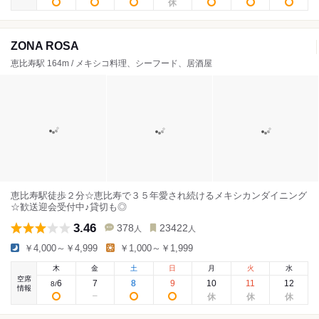
ZONA ROSA
恵比寿駅 164m / メキシコ料理、シーフード、居酒屋
恵比寿駅徒歩２分☆恵比寿で３５年愛され続けるメキシカンダイニング
☆歓送迎会受付中♪貸切も◎
3.46
378
23422
人
人
￥4,000～￥4,999
￥1,000～￥1,999
木
金
土
日
月
火
水
空席
6
7
8
9
10
11
12
8
/
情報