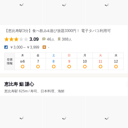
【恵比寿駅3分】食べ飲み&遊び放題3300円！ 電子タバコ利用可
3.09
46
388
人
人
￥3,000～￥3,999
-
木
金
土
日
月
火
水
空席
6
7
8
9
10
11
12
8
/
情報
恵比寿 鮨 謙心
恵比寿駅 625m / 寿司、日本料理、海鮮