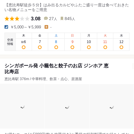
【恵比寿駅徒歩５分】はみ出るカルビやふたご盛り一度は食べておきた
い名物メニューをご用意
3.08
27
845
人
人
￥5,000～￥5,999
-
木
金
土
日
月
火
水
空席
6
7
8
9
10
11
12
8
/
情報
シンガポール発 小籠包と餃子のお店 ジンホア 恵
比寿店
恵比寿駅 376m / 中華料理、飲茶・点心、居酒屋