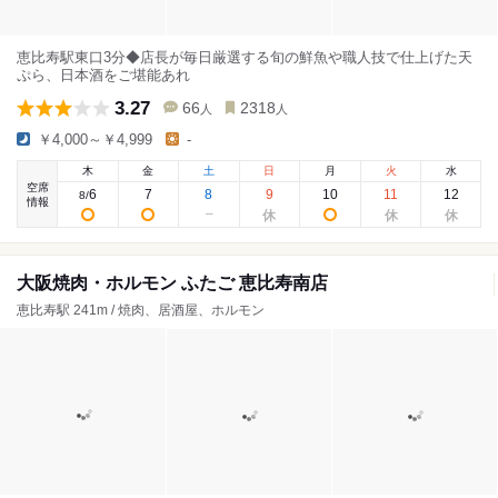
恵比寿駅東口3分◆店長が毎日厳選する旬の鮮魚や職人技で仕上げた天
ぷら、日本酒をご堪能あれ
3.27
66
2318
人
人
￥4,000～￥4,999
-
木
金
土
日
月
火
水
空席
6
7
8
9
10
11
12
8
/
情報
大阪焼肉・ホルモン ふたご 恵比寿南店
恵比寿駅 241m / 焼肉、居酒屋、ホルモン