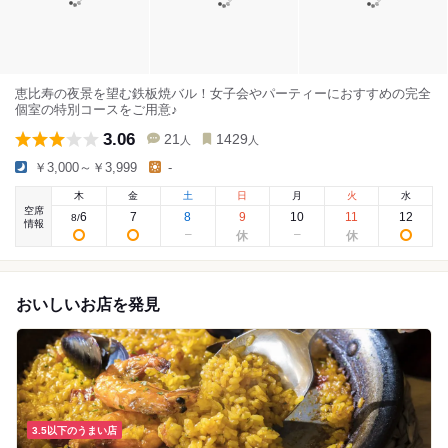
恵比寿の夜景を望む鉄板焼バル！女子会やパーティーにおすすめの完全
個室の特別コースをご用意♪
3.06
21
1429
人
人
￥3,000～￥3,999
-
木
金
土
日
月
火
水
空席
6
7
8
9
10
11
12
8
/
情報
おいしいお店を発見
3.5以下のうまい店