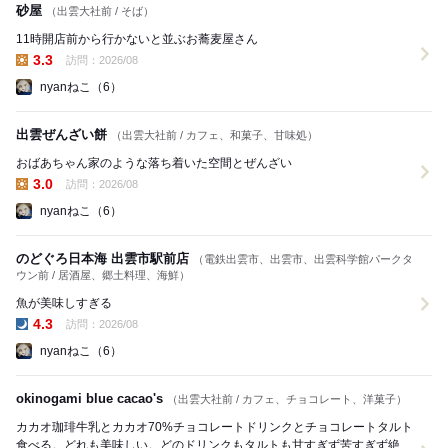
砂屋
（出雲大社前 / そば）
11時開店前から行かないと並ぶお蕎麦屋さん
3.3
訪問：2026/08
昼の点数:
nyanねこ（6）
出雲ぜんざい餅
（出雲大社前 / カフェ、和菓子、甘味処）
おばあちゃん家のような落ち着いた空間とぜんざい
3.0
訪問：2026/08
昼の点数:
nyanねこ（6）
のどぐろ日本海 出雲市駅前店
（電鉄出雲市、出雲市、出雲科学館パークタ
ウン前 / 居酒屋、郷土料理、海鮮）
魚が美味しすぎる
4.3
訪問：2026/08
夜の点数:
nyanねこ（6）
okinogami blue cacao's
（出雲大社前 / カフェ、チョコレート、洋菓子）
カカオ珈琲牛乳とカカオ70%チョコレートドリンクとチョコレートタルト
食べる。どれも美味しい。どのドリンクもタルトも甘すぎず苦すぎず絶