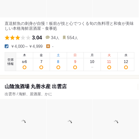
直送鮮魚の刺身が自慢！板前が技と心でつくる旬の魚料理と和食が美味
しい本格海鮮居酒屋・食事処
3.04
34
554
人
人
￥4,000～￥4,999
-
木
金
土
日
月
火
水
空席
6
7
8
9
10
11
12
8
/
情報
山陰漁酒場 丸善水産 出雲店
出雲市 / 海鮮、居酒屋、かに