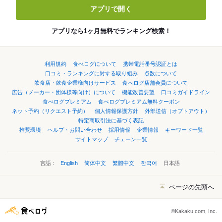
アプリで開く
アプリなら1ヶ月無料でランキング検索！
利用規約
食べログについて
携帯電話番号認証とは
口コミ・ランキングに対する取り組み
点数について
飲食店・飲食企業様向けサービス
食べログ店舗会員について
広告（メーカー・団体様等向け）について
機能改善要望
口コミガイドライン
食べログプレミアム
食べログプレミアム無料クーポン
ネット予約（リクエスト予約）
個人情報保護方針
外部送信（オプトアウト）
特定商取引法に基づく表記
推奨環境
ヘルプ・お問い合わせ
採用情報
企業情報
キーワード一覧
サイトマップ
チェーン一覧
言語：
English
简体中文
繁體中文
한국어
日本語
ページの先頭へ
©Kakaku.com, Inc.