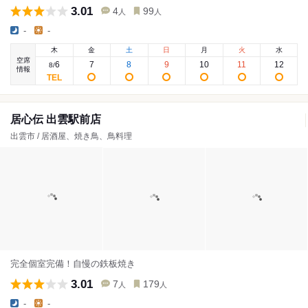
3.01
4
99
人
人
-
-
木
金
土
日
月
火
水
空席
6
7
8
9
10
11
12
8
/
情報
居心伝 出雲駅前店
出雲市 / 居酒屋、焼き鳥、鳥料理
完全個室完備！自慢の鉄板焼き
3.01
7
179
人
人
-
-