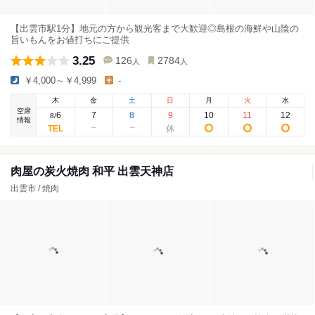
【出雲市駅1分】地元の方から観光客まで大歓迎◎島根の海鮮や山陰の
旨いもんをお値打ちにご提供
3.25
126
2784
人
人
￥4,000～￥4,999
-
木
金
土
日
月
火
水
空席
6
7
8
9
10
11
12
8
/
情報
肉屋の炭火焼肉 和平 出雲天神店
出雲市 / 焼肉