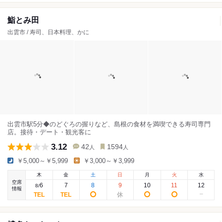
鮨とみ田
出雲市 / 寿司、日本料理、かに
出雲市駅5分◆のどぐろの握りなど、島根の食材を満喫できる寿司専門
店。接待・デート・観光客に
3.12
42
1594
人
人
￥5,000～￥5,999
￥3,000～￥3,999
木
金
土
日
月
火
水
空席
6
7
8
9
10
11
12
8
/
情報