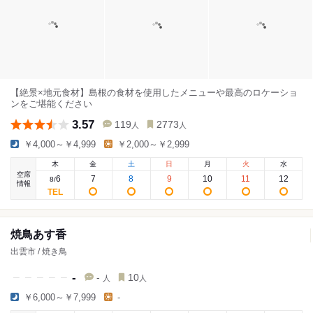
【絶景×地元食材】島根の食材を使用したメニューや最高のロケーショ
ンをご堪能ください
3.57
119
2773
人
人
￥4,000～￥4,999
￥2,000～￥2,999
木
金
土
日
月
火
水
空席
6
7
8
9
10
11
12
8
/
情報
焼鳥あす香
出雲市 / 焼き鳥
-
-
10
人
人
￥6,000～￥7,999
-