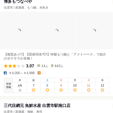
博多もつなべや
出雲市 / 居酒屋、もつ鍋、水炊き
【個室あり!!】【団体50名可‼︎】特製もつ鍋と「アメトーーク」で紹介
のポテサラが名物！
3.07
14
443
人
人
￥4,000～￥4,999
-
木
金
土
日
月
火
水
空席
6
7
8
9
10
11
12
8
/
情報
三代目網元 魚鮮水産 出雲市駅南口店
出雲市 / 居酒屋、海鮮、寿司