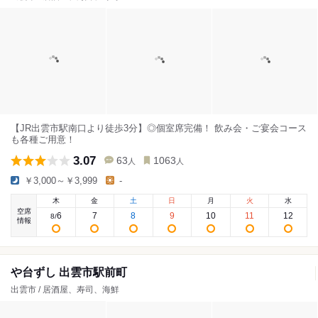
【JR出雲市駅南口より徒歩3分】◎個室席完備！ 飲み会・ご宴会コース
も各種ご用意！
3.07
63
1063
人
人
￥3,000～￥3,999
-
木
金
土
日
月
火
水
空席
6
7
8
9
10
11
12
8
/
情報
や台ずし 出雲市駅前町
出雲市 / 居酒屋、寿司、海鮮