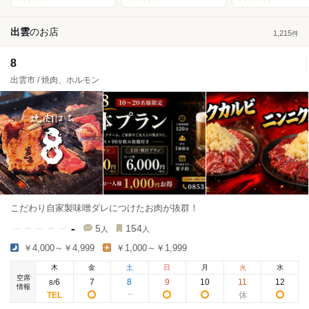
出雲
の
お店
1,215
件
8
出雲市 / 焼肉、ホルモン
こだわり自家製味噌ダレにつけたお肉が抜群！
-
5
154
人
人
￥4,000～￥4,999
￥1,000～￥1,999
木
金
土
日
月
火
水
空席
6
7
8
9
10
11
12
8
/
情報