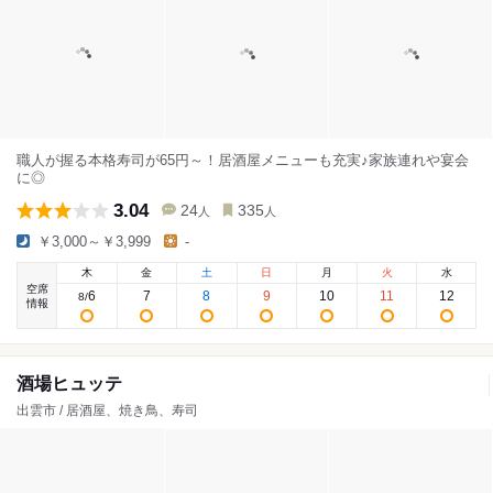
職人が握る本格寿司が65円～！居酒屋メニューも充実♪家族連れや宴会
に◎
3.04
24
335
人
人
￥3,000～￥3,999
-
木
金
土
日
月
火
水
空席
6
7
8
9
10
11
12
8
/
情報
酒場ヒュッテ
出雲市 / 居酒屋、焼き鳥、寿司