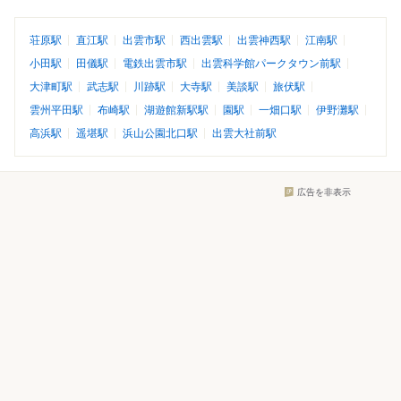
荘原駅
直江駅
出雲市駅
西出雲駅
出雲神西駅
江南駅
小田駅
田儀駅
電鉄出雲市駅
出雲科学館パークタウン前駅
大津町駅
武志駅
川跡駅
大寺駅
美談駅
旅伏駅
雲州平田駅
布崎駅
湖遊館新駅駅
園駅
一畑口駅
伊野灘駅
高浜駅
遥堪駅
浜山公園北口駅
出雲大社前駅
広告を非表示