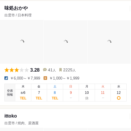
味処おかや
出雲市 / 日本料理
3.28
41
2225
人
人
￥6,000～￥7,999
￥1,000～￥1,999
木
金
土
日
月
火
水
空席
6
7
8
9
10
11
12
8
/
情報
ittoko
出雲市 / 焼肉、居酒屋