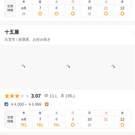
木
金
土
日
月
火
水
空席
6
7
8
9
10
11
12
8
/
情報
十五屋
出雲市 / 居酒屋、お好み焼き
3.07
11
195
人
人
￥4,000～￥4,999
-
木
金
土
日
月
火
水
空席
6
7
8
9
10
11
12
8
/
情報