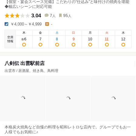
【個室・宴会スペース完備】こだわりの“仕込み”と味付けの焼肉を堪能
◆幅広いシーンに対応可能
3.04
7
95
人
人
￥4,000～￥4,999
-
木
金
土
日
月
火
水
空席
6
7
8
9
10
11
12
8
/
情報
八剣伝 出雲駅前店
出雲市 / 居酒屋、焼き鳥、鳥料理
本格炭火焼鳥など自慢の料理を昭和レトロな店内で。グループでもお一
人様でもお気軽に♪