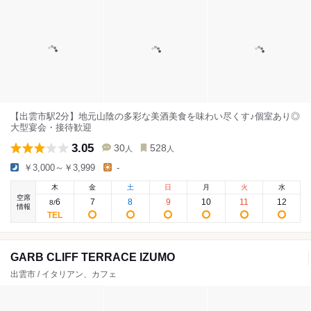
【出雲市駅2分】地元山陰の多彩な美酒美食を味わい尽くす♪個室あり◎
大型宴会・接待歓迎
3.05
30
528
人
人
￥3,000～￥3,999
-
木
金
土
日
月
火
水
空席
6
7
8
9
10
11
12
8
/
情報
GARB CLIFF TERRACE IZUMO
出雲市 / イタリアン、カフェ