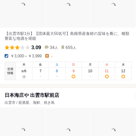
【出雲市駅1分】【団体最大50名可】島根県産食材の旨味を肴に、種類
豊富な地酒を堪能
3.09
34
655
人
人
￥3,000～￥3,999
-
木
金
土
日
月
火
水
空席
6
7
8
9
10
11
12
8
/
情報
日本海庄や 出雲市駅前店
出雲市 / 居酒屋、海鮮、焼き鳥