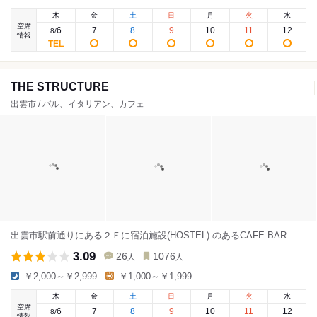
木
金
土
日
月
火
水
空席
6
7
8
9
10
11
12
8
/
情報
THE STRUCTURE
出雲市 / バル、イタリアン、カフェ
出雲市駅前通りにある２Ｆに宿泊施設(HOSTEL) のあるCAFE BAR
3.09
26
1076
人
人
￥2,000～￥2,999
￥1,000～￥1,999
木
金
土
日
月
火
水
空席
6
7
8
9
10
11
12
8
/
情報