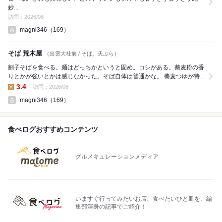
妙...
訪問：2026/08
magni346（169）
そば 荒木屋
（出雲大社前 / そば、天ぷら）
割子そばを食べる。麺はどっちかというと固め。コシがある。蕎麦粉の香
りとかが強いとかは感じなかった。そば自体は普通かな。 蕎麦つゆが特...
3.4
訪問：2026/08
昼の点数:
magni346（169）
食べログおすすめコンテンツ
グルメキュレーションメディア
いますぐ行ってみたいお店、食べたいひと皿を、編
集部渾身の記事でご紹介！