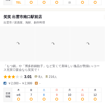
笑笑 出雲市南口駅前店
出雲市 / 居酒屋、海鮮、創作料理
「もつ鍋」や「博多鉄鍋餃子」など安くて美味しい逸品が勢揃い♪コー
ス充実◎宴会なら笑笑で！
3.01
8
216
人
人
￥2,000～￥2,999
-
木
金
土
日
月
火
水
空席
6
7
8
9
10
11
12
8
/
情報