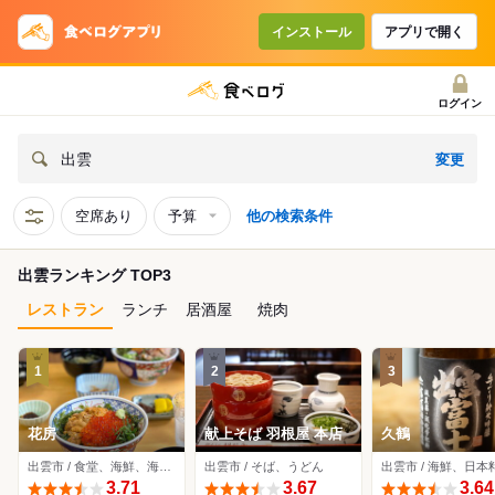
インストール
アプリで開く
ログイン
変更
出雲
空席あり
予算
他の検索条件
出雲ランキング TOP3
レストラン
ランチ
居酒屋
焼肉
1
2
3
花房
献上そば 羽根屋 本店
久鶴
出雲市 / 食堂、海鮮、海鮮丼
出雲市 / そば、うどん
出雲市 / 海鮮、日本
3.71
3.67
3.64