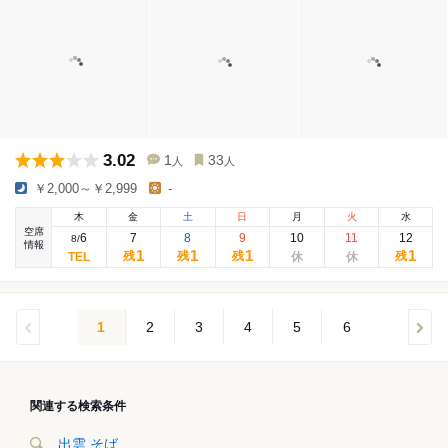
3.02
1
33
人
人
￥2,000～￥2,999
-
木
金
土
日
月
火
水
空席
6
7
8
9
10
11
12
8
/
情報
1
1
1
1
残
残
残
残
1
2
3
4
5
6
関連する検索条件
出雲 そば