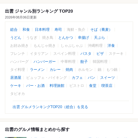
出雲 ジャンル別ランキング TOP20
2026年08月06日更新
総合
和食
日本料理
寿司
海鮮・魚介
そば（蕎麦）
うどん
うなぎ
焼き鳥
とんかつ
串揚げ
天ぷら
お好み焼き
もんじゃ焼き
しゃぶしゃぶ
沖縄料理
洋食
フレンチ
イタリアン
スペイン料理
パスタ
ピザ
ステーキ
ハンバーグ
ハンバーガー
中華料理
餃子
韓国料理
タイ料理
ラーメン
カレー
焼肉
ホルモン
鍋
もつ鍋
居酒屋
ビュッフェ・バイキング
カフェ
パン
スイーツ
ケーキ
バー・お酒
料理旅館
ビストロ
食堂
喫茶店
タピオカ
出雲 グルメランキングTOP20（総合）を見る
出雲のグルメ情報まとめから探す