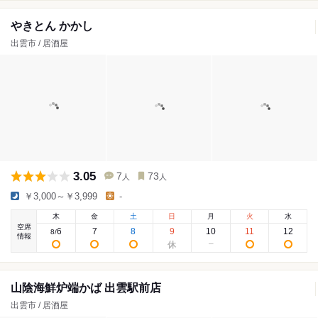
やきとん かかし
出雲市 / 居酒屋
3.05
7
73
人
人
￥3,000～￥3,999
-
木
金
土
日
月
火
水
空席
6
7
8
9
10
11
12
8
/
情報
山陰海鮮炉端かば 出雲駅前店
出雲市 / 居酒屋