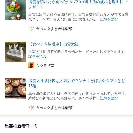
出雲を訪れたら食べたいパフェ7選！旅の疲れを癒す甘い
デザート
出雲は出雲大社や日御碕神社、出雲日御碕灯台などが有名な観
光エリアです。そんな出雲には飲食店がた...
記事を読む
食べログまとめ編集部
【食べ歩き珍道中】出雲大社
出雲大社周辺で実際に食べ歩いた、買ったお店をまとめます。
記事を読む
だるま３世
出雲大社参拝後は人気店でランチ！そば店やカフェなど
15選
島根県の出雲大社は、全国の神々が集うと言われている神社。
縁結びの神様としても知られ、多くの参拝...
記事を読む
食べログまとめ編集部
出雲の新着口コミ