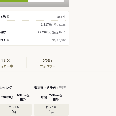
件
コミ数
357
？
枚
真
1,317
6,028
人
問者数
29,267
(先週20人)
いね！
16,087
？
163
285
フォロー中
フォロワー
ンキング
習志野・八千代
（千葉県）
TOP100位
TOP100位
年
月
年間
2026
8
圏外
圏外
口コミ数
口コミ数
0
1
件
件