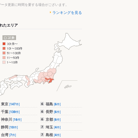
データ更新に時間を要する場合がございます。
ランキングを見る
れたエリア
東京
福島
[
147
件]
[
6
件]
千葉
長野
[
139
件]
[
6
件]
神奈川
京都
[
16
件]
[
6
件]
静岡
埼玉
[
10
件]
[
4
件]
台湾
島根
[
7
件]
[
4
件]