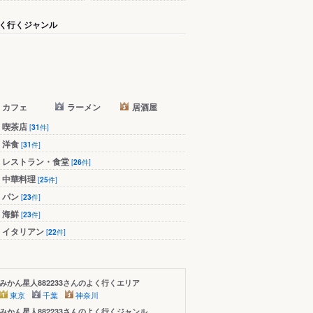
く行くジャンル
カフェ
ラーメン
居酒屋
喫茶店
[
31
件]
洋食
[
31
件]
レストラン・食堂
[
26
件]
中華料理
[
25
件]
パン
[
23
件]
海鮮
[
23
件]
イタリアン
[
22
件]
みかん星人882233さんのよく行くエリア
東京
千葉
神奈川
みかん星人882233さんのよく行くジャンル