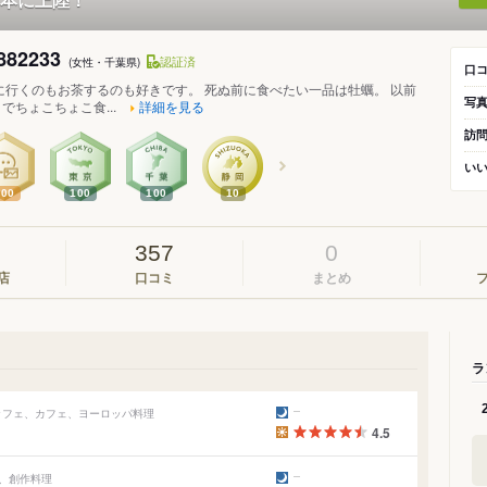
82233
認証済
(女性・千葉県)
口
に行くのもお茶するのも好きです。 死ぬ前に食べたい一品は牡蠣。 以前
写
でちょこちょこ食...
詳細を見る
訪
い
300
100
100
10
357
0
店
口コミ
まとめ
ラ
ュッフェ、カフェ、ヨーロッパ料理
4.5
ェ、創作料理