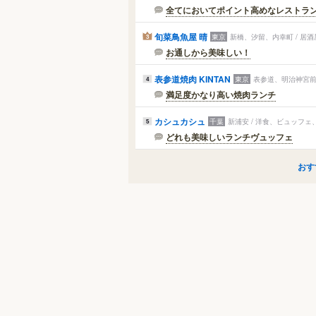
全てにおいてポイント高めなレストラ
旬菜鳥魚屋 晴
東京
新橋、汐留、内幸町 / 居
3
お通しから美味しい！
表参道焼肉 KINTAN
東京
表参道、明治神宮前
4
満足度かなり高い焼肉ランチ
カシュカシュ
千葉
新浦安 / 洋食、ビュッフ
5
どれも美味しいランチヴュッフェ
おす