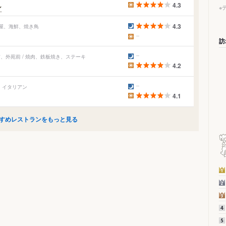
4.3
ン
※
4.3
酒屋、海鮮、焼き鳥
訪
、外苑前 / 焼肉、鉄板焼き、ステーキ
4.2
ェ、イタリアン
4.1
すめレストランをもっと見る