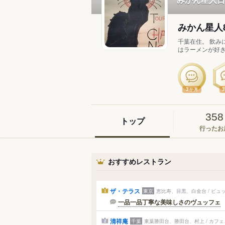
みかん星人8
千葉在住。 飲み
はラーメンが好き
3
か月
358
トップ
行ったお
おすすめレストラン
ザ・テラス
東京
恵比寿、目黒、白金台 / ビ
1
一品一品丁寧な美味しさのヴュッフェ
清祥庵
千葉
東葉勝田台、勝田台、村上 / カフ
2