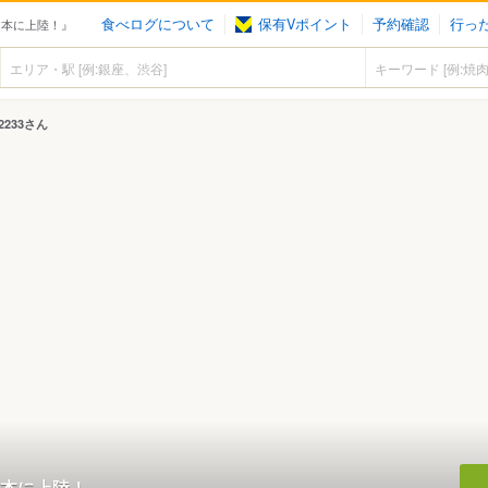
食べログについて
保有Vポイント
予約確認
行っ
日本に上陸！』
2233さん
本に上陸！