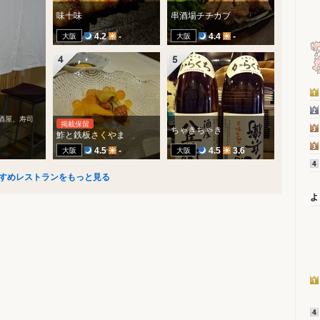
味十味
串酒場チチカブ
大阪
大阪
4.2
-
4.4
-
居酒屋、寿司
掲載保留
ちゃきちゃき
鮓と鉄板さくやま
大阪
大阪
4.5
-
4.5
3.6
すめレストランをもっと見る
よ