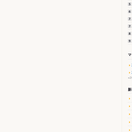
マ
※
新