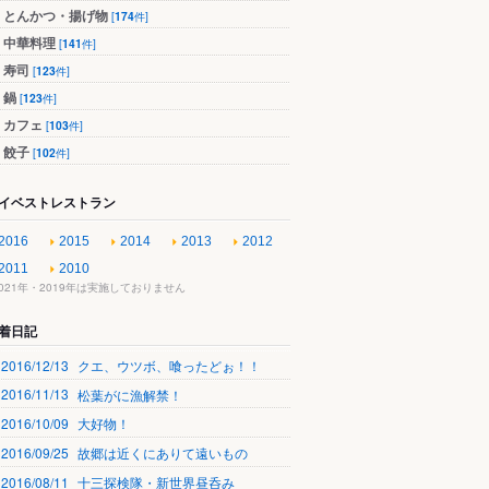
とんかつ・揚げ物
[
174
件]
中華料理
[
141
件]
寿司
[
123
件]
鍋
[
123
件]
カフェ
[
103
件]
餃子
[
102
件]
イベストレストラン
2016
2015
2014
2013
2012
2011
2010
2021年・2019年は実施しておりません
着日記
2016/12/13
クエ、ウツボ、喰ったどぉ！！
2016/11/13
松葉がに漁解禁！
2016/10/09
大好物！
2016/09/25
故郷は近くにありて遠いもの
2016/08/11
十三探検隊・新世界昼呑み