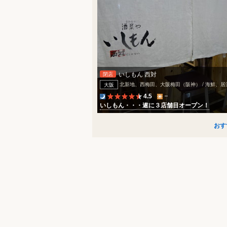
いしもん 西対
閉店
北新地、西梅田、大阪梅田（阪神） / 海鮮、
大阪
4.5
いしもん・・・遂に３店舗目オープン！
おす