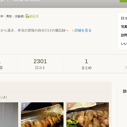
認証済
代前半・男性・大阪府)
口
写
台から退き、本当の意味の自分だけの備忘録へ
詳細を見る
訪
い
1
2301
1
店
口コミ
まとめ
訪
ッ♪）