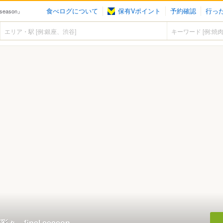
食べログについて
保有Vポイント
予約確認
行っ
eason』
 final season