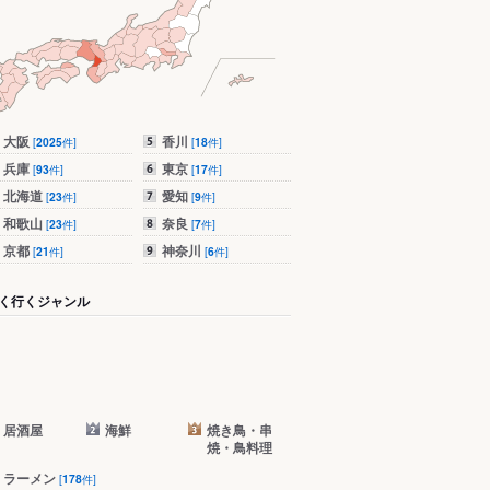
大阪
香川
[
2025
件]
[
18
件]
兵庫
東京
[
93
件]
[
17
件]
北海道
愛知
[
23
件]
[
9
件]
和歌山
奈良
[
23
件]
[
7
件]
京都
神奈川
[
21
件]
[
6
件]
く行くジャンル
居酒屋
海鮮
焼き鳥・串
焼・鳥料理
ラーメン
[
178
件]