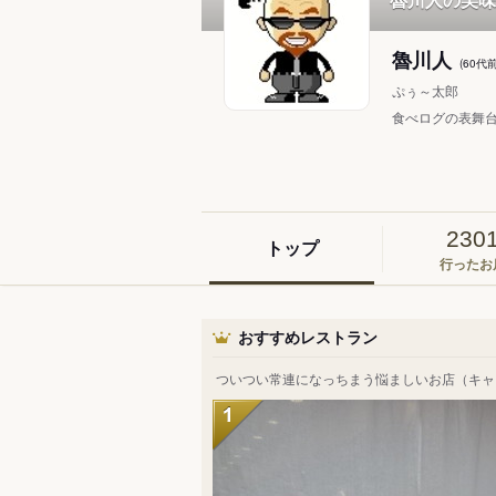
魯川人
(60
ぷぅ～太郎
食べログの表舞
230
トップ
行ったお
おすすめレストラン
ついつい常連になっちまう悩ましいお店（キャ