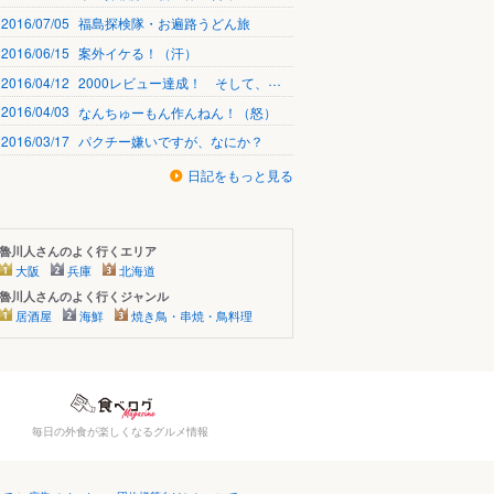
2016/07/05
福島探検隊・お遍路うどん旅
2016/06/15
案外イケる！（汗）
2016/04/12
2000レビュー達成！ そして、自分さがしの旅へ・・・
2016/04/03
なんちゅーもん作んねん！（怒）
2016/03/17
パクチー嫌いですが、なにか？
日記をもっと見る
魯川人さんのよく行くエリア
大阪
兵庫
北海道
魯川人さんのよく行くジャンル
居酒屋
海鮮
焼き鳥・串焼・鳥料理
毎日の外食が楽しくなるグルメ情報