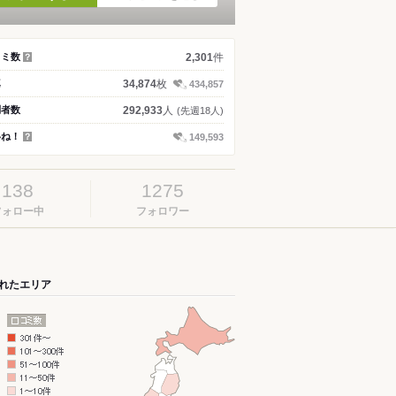
件
コミ数
2,301
？
枚
真
34,874
434,857
人
問者数
292,933
(先週18人)
いね！
149,593
？
138
1275
フォロー中
フォロワー
れたエリア