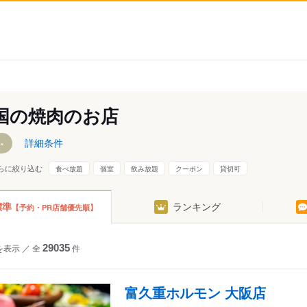
国の焼肉のお店
詳細条件
らに絞り込む
食べ放題
個室
飲み放題
クーポン
貸切可
標準
ランキング
【予約・PR店舗優先順】
を表示
／
全
29035
件
富久重ホルモン 大阪店