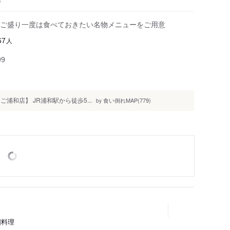
ご盛り一度は食べておきたい名物メニューをご用意
人
67
99
和店】 JR浦和駅から徒歩5...
食い倒れMAP(779)
by
国料理