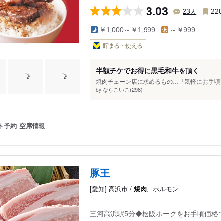
3.03
人
23
22
￥1,000～￥1,999
～￥999
貯まる・使える
半額チケでお得に黒毛和牛を頂く
焼肉チェーン店に求めるもの…「気軽にお手頃に
ならこいこ(298)
by
ト予約
空席情報
豚王
[愛知] 高浜市 /
焼肉
、ホルモン
三河高浜駅5分◆松阪ポークをお手頃価格