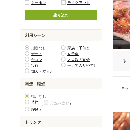
クーポン
テイクアウト
絞り込む
利用シーン
指定なし
家族・子供と
デート
女子会
合コン
大人数の宴会
接待
一人で入りやすい
知人・友人と
禁煙・喫煙
ネッ
指定なし
禁煙
分煙を含む
喫煙可
ドリンク