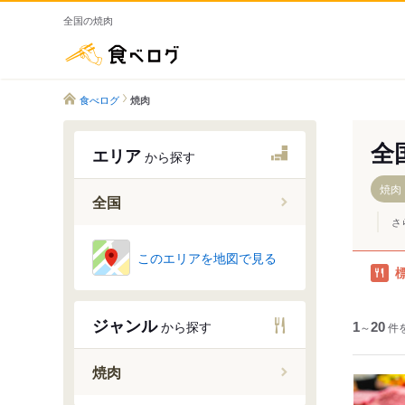
全国の焼肉
食べログ
食べログ
焼肉
全
エリア
から探す
焼肉
全国
さ
このエリアを地図で見る
ジャンル
から探す
1
～
20
件
焼肉