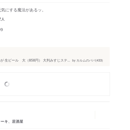
元気にする魔法があるッ。
人
2
99
生ビール 大（858円） 大判みすじステ...
カルムのパパ(433)
by
テーキ、居酒屋