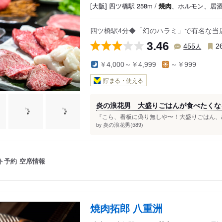
[大阪] 四ツ橋駅 258m /
焼肉
、ホルモン、居
四ツ橋駅4分◆「幻のハラミ」で有名な当
3.46
人
455
2
￥4,000～￥4,999
～￥999
貯まる・使える
炎の浪花男 大盛りごはんが食べたくな
『こら、看板に偽り無しや〜！大盛りごはん、めっ
炎の浪花男(589)
by
ト予約
空席情報
焼肉拓郎 八重洲