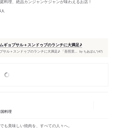
庭料理、絶品カンジャンケジャンが味わえるお店！
人
6
ムギョプサル＋スンドゥブのランチに大満足♪
サル＋スンドゥブのランチに大満足♪ 「吾照里...
ちあぼん*(47)
by
韓国料理
でも美味しい焼肉を、すべての人々へ。