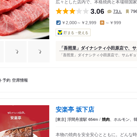
広々とした店内で、本格焼肉と本場韓国家
3.06
人
73
79
￥2,000～￥2,999
～￥999
貯まる・使える
「吾照里」ダイナシティ小田原店で、サ
「吾照里」ダイナシティ小田原店で、サムギョプ
ト予約
空席情報
安楽亭 坂下店
[東京] 浮間舟渡駅 654m /
焼肉
、ホルモン、
本物の焼肉を安全安心とともに。どんな時