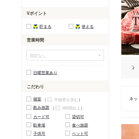
Vポイント
貯まる
使える
営業時間
日曜営業あり
こだわり
ネッ
個室
半個室を含む
飲み放題
3時間以上
カード可
貸切可
駐車場
食べ放題
子供可
ペット可