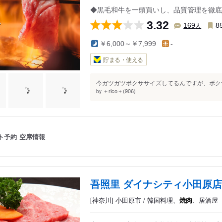
◆黒毛和牛を一頭買いし、品質管理を徹底
3.32
人
169
8
￥6,000～￥7,999
-
貯まる・使える
今ガツガツボクササイズしてるんですが、ボクサ
＋rico＋(906)
by
ト予約
空席情報
吾照里 ダイナシティ小田原店
[神奈川] 小田原市 / 韓国料理、
焼肉
、居酒屋