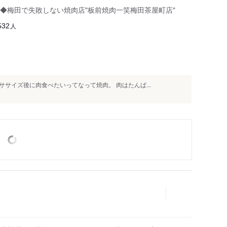
◆梅田で失敗しない焼肉店"板前焼肉一笑梅田茶屋町店"
人
532
サイズ後に肉食べたいってなって焼肉。 肉はたんぱ...