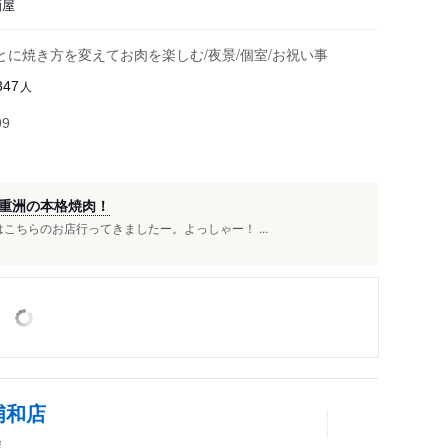
酒屋
に焼き方を変えてお肉を楽しむ/夜景/個室/お祝い事
人
347
99
重洲の本格焼肉！
こちらのお店行ってきましたー。よっしゃー！ ...
浦和店
屋