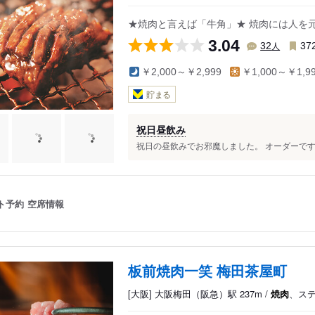
★焼肉と言えば「牛角」★ 焼肉には人を
3.04
人
32
37
￥2,000～￥2,999
￥1,000～￥1,9
貯まる
祝日昼飲み
祝日の昼飲みでお邪魔しました。 オーダーですが 
ト予約
空席情報
板前焼肉一笑 梅田茶屋町
[大阪] 大阪梅田（阪急）駅 237m /
焼肉
、ス