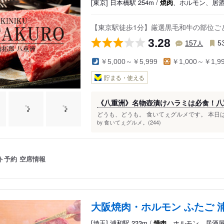
[東京] 日本橋駅 254m /
焼肉
、ホルモン、居
【東京駅徒歩1分】厳選黒毛和牛の部位ごと
3.28
人
157
5
￥5,000～￥5,999
￥1,000～￥1,9
貯まる・使える
《八重洲》名物壺漬けハラミは必食！八
どうも、どうも。 食いてぇグルメです。 本日は
食いてぇグルメ。(244)
by
ト予約
空席情報
大阪焼肉・ホルモン ふたご 
[埼玉] 浦和駅 233m /
焼肉
、ホルモン、居酒