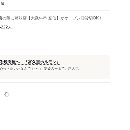
酒屋
店の隣に姉妹店【大衆牛串 空仙】がオープン◎貸切OK！
人
6222
る焼肉屋へ 『富久重ホルモン』
さ食いたなんでぇ〜!!』 愛媛の松山で、超人気...