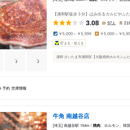
【浦和駅徒歩３分】はみ出るカルビやふた
3.08
人
97
21
￥5,000～￥5,999
￥5,000～￥5,9
貯まる・使える
浦和 さいたま市浦和区【大阪焼肉ホルモンふたご浦
ト予約
空席情報
牛角 南越谷店
[埼玉] 南越谷駅 154m /
焼肉
、ホルモン、韓