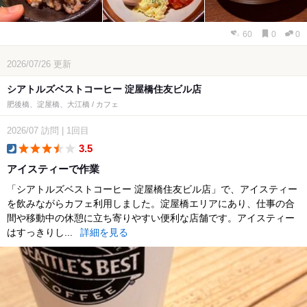
60
0
0
2026/07/26
更新
シアトルズベストコーヒー 淀屋橋住友ビル店
肥後橋、淀屋橋、大江橋 / カフェ
2026/07
訪問
|
1回目
3.5
dinner
アイスティーで作業
「シアトルズベストコーヒー 淀屋橋住友ビル店」で、アイスティー
を飲みながらカフェ利用しました。淀屋橋エリアにあり、仕事の合
間や移動中の休憩に立ち寄りやすい便利な店舗です。アイスティー
はすっきりし...
詳細を見る