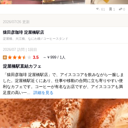
61
1
0
2026/07/26
更新
猿田彦珈琲 淀屋橋駅店
淀屋橋、大江橋、なにわ橋 / コーヒースタンド
2026/07
訪問
|
1回目
3.5
～￥999 / 1人
lunch
淀屋橋駅直結カフェ
「猿田彦珈琲 淀屋橋駅店」で、アイスココアを飲みながら一服しま
した。淀屋橋駅近くにあり、仕事や移動の合間に立ち寄りやすい便
利なカフェです。コーヒーが有名なお店ですが、アイスココアも満
足度の高い一...
詳細を見る