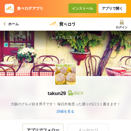
インストール
アプリで開く
ホーム
ログイン
レストランガイド
takun29
認証済
大阪のグルメ好き男子です！ 毎日外食思った通りの口コミ書きます！
詳細を見る
アプリでフォロー
メッセージ