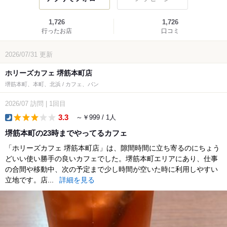
1,726
1,726
行ったお店
口コミ
2026/07/31
更新
ホリーズカフェ 堺筋本町店
堺筋本町、本町、北浜 / カフェ、パン
2026/07
訪問
|
1回目
3.3
～￥999 / 1人
dinner
堺筋本町の23時までやってるカフェ
「ホリーズカフェ 堺筋本町店」は、隙間時間に立ち寄るのにちょう
どいい使い勝手の良いカフェでした。堺筋本町エリアにあり、仕事
の合間や移動中、次の予定まで少し時間が空いた時に利用しやすい
立地です。店...
詳細を見る