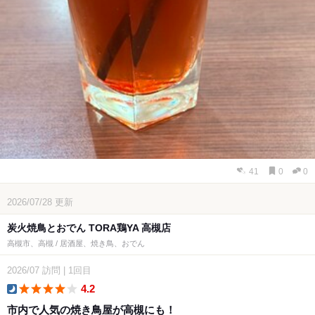
41
0
0
2026/07/28
更新
炭火焼鳥とおでん TORA鶏YA 高槻店
高槻市、高槻 / 居酒屋、焼き鳥、おでん
2026/07
訪問
|
1回目
4.2
dinner
市内で人気の焼き鳥屋が高槻にも！