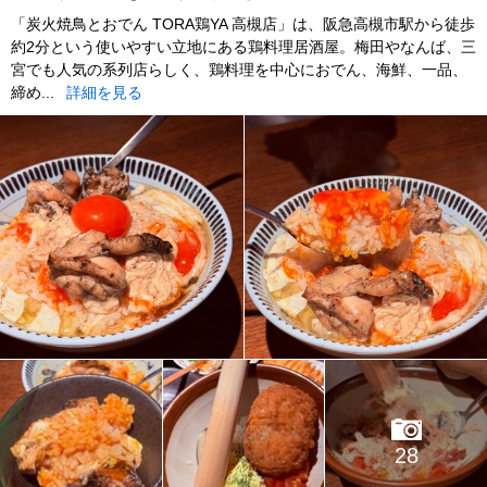
「炭火焼鳥とおでん TORA鶏YA 高槻店」は、阪急高槻市駅から徒歩
約2分という使いやすい立地にある鶏料理居酒屋。梅田やなんば、三
宮でも人気の系列店らしく、鶏料理を中心におでん、海鮮、一品、
締め...
詳細を見る
28