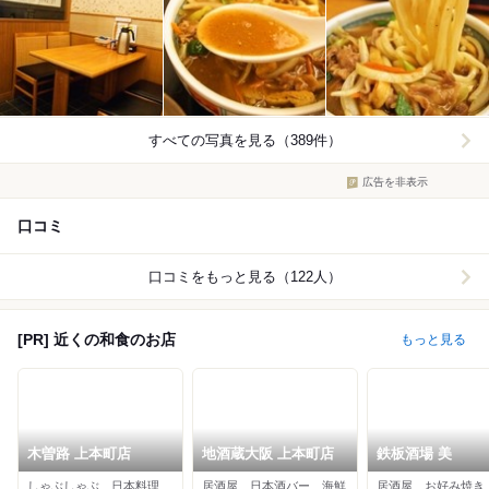
すべての写真を見る（389件）
広告を非表示
口コミ
口コミをもっと見る（122人）
[PR] 近くの和食のお店
もっと見る
木曽路 上本町店
地酒蔵大阪 上本町店
鉄板酒場 美
しゃぶしゃぶ、日本料理、すき焼き
居酒屋、日本酒バー、海鮮
居酒屋、お好み焼き