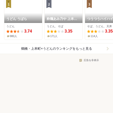
1
2
3
うどん うばら
粋麺あみ乃や 上本町
つうつうハイハ
駅店
うどん
うどん、そば
そば、うどん、天丼
3.74
3.35
3.35
980人
171人
114人
鶴橋・上本町×うどん
のランキングをもっと見る
広告を非表示