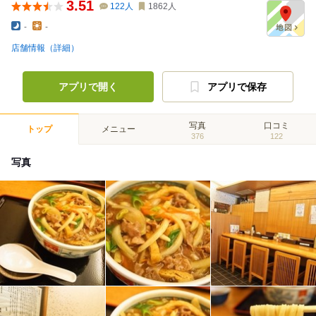
3.51
122
人
1862
人
-
-
店舗情報（詳細）
アプリで開く
アプリで保存
写真
口コミ
トップ
メニュー
376
122
写真