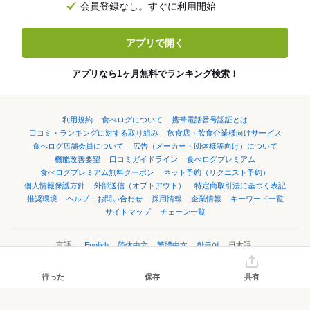
会員登録なし。すぐに利用開始
アプリで開く
アプリなら1ヶ月無料でランキング検索！
利用規約
食べログについて
携帯電話番号認証とは
口コミ・ランキングに対する取り組み
飲食店・飲食企業様向けサービス
食べログ店舗会員について
広告（メーカー・団体様等向け）について
機能改善要望
口コミガイドライン
食べログプレミアム
食べログプレミアム無料クーポン
ネット予約（リクエスト予約）
個人情報保護方針
外部送信（オプトアウト）
特定商取引法に基づく表記
推奨環境
ヘルプ・お問い合わせ
採用情報
企業情報
キーワード一覧
サイトマップ
チェーン一覧
言語：
English
简体中文
繁體中文
한국어
日本語
行った
保存
共有
©Kakaku.com, Inc.