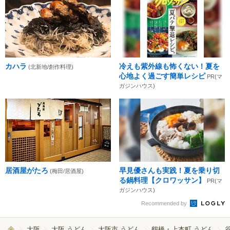
カハラ
冷えも紫外線も怖くない！夏を
(北新地/創作料理)
心地よく過ごす簡単レシピ
PR(マ
ガジンハウス)
居酒屋がたろ
早見優さんも実践！夏を乗り切
(梅田/居酒屋)
る鍋料理【クロワッサン】
PR(マ
ガジンハウス)
Recommended by
大阪
大阪 うどん
大阪市 うどん
鶴橋・上本町 うどん