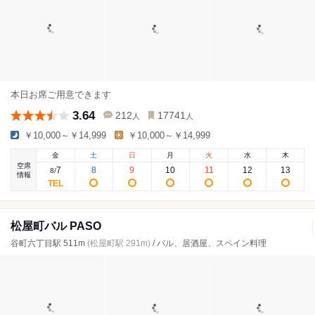
本日お席ご用意できます
3.64
212
17741
人
人
￥10,000～￥14,999
￥10,000～￥14,999
金
土
日
月
火
水
木
空席
7
8
9
10
11
12
13
8
/
情報
松屋町バル PASO
谷町六丁目駅 511m
(松屋町駅 291m)
/ バル、居酒屋、スペイン料理