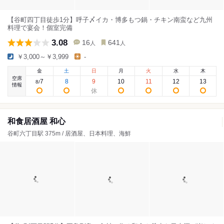
【谷町四丁目徒歩1分】呼子〆イカ・博多もつ鍋・チキン南蛮など九州
料理で宴会！個室完備
3.08
16
641
人
人
￥3,000～￥3,999
-
金
土
日
月
火
水
木
空席
7
8
9
10
11
12
13
8
/
情報
和食居酒屋 和心
谷町六丁目駅 375m / 居酒屋、日本料理、海鮮