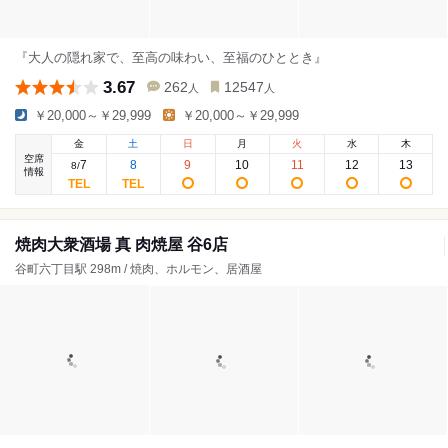
『大人の隠れ家で、⾄⾼の味わい、⾄福のひととき』
3.67
262
12547
人
人
￥20,000～￥29,999
￥20,000～￥29,999
金
土
日
月
火
水
木
空席
7
8
9
10
11
12
13
8
/
情報
焼肉大衆酒場 真 肉焼屋 谷6店
谷町六丁目駅 298m / 焼肉、ホルモン、居酒屋