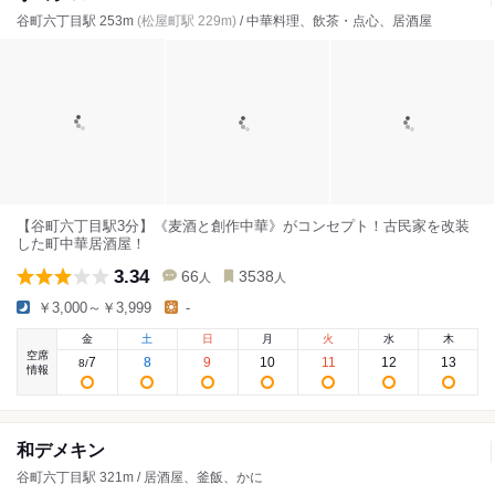
谷町六丁目駅 253m
(松屋町駅 229m)
/ 中華料理、飲茶・点心、居酒屋
【谷町六丁目駅3分】《麦酒と創作中華》がコンセプト！古民家を改装
した町中華居酒屋！
3.34
66
3538
人
人
￥3,000～￥3,999
-
金
土
日
月
火
水
木
空席
7
8
9
10
11
12
13
8
/
情報
和デメキン
谷町六丁目駅 321m / 居酒屋、釜飯、かに