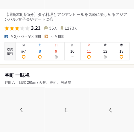
【堺筋本町駅5分】タイ料理とアジアンビールを気軽に楽しめるアジア
ンバル♪女子会やデートに◎
3.21
35
1173
人
人
￥3,000～￥3,999
～￥999
金
土
日
月
火
水
木
空席
7
8
9
10
11
12
13
8
/
情報
谷町 一味禅
谷町六丁目駅 265m / 天丼、寿司、居酒屋