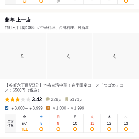
蘭亭 上一店
谷町六丁目駅 366m / 中華料理、台湾料理、居酒屋
【谷町六丁目駅3分】本格台湾中華！春季限定コース「つばめ」コー
ス：6500円（税込）
3.42
228
5171
人
人
￥3,000～￥3,999
￥1,000～￥1,999
金
土
日
月
火
水
木
空席
7
8
9
10
11
12
13
8
/
情報