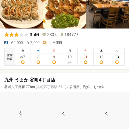
3.46
283
18477
人
人
￥2,000～￥2,999
～￥999
金
土
日
月
火
水
木
空席
7
8
9
10
11
12
13
8
/
情報
九州 うまか 谷町4丁目店
谷町六丁目駅 778m
(谷町四丁目駅 57m)
/ 居酒屋、海鮮、もつ鍋