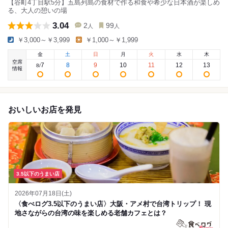
【谷町4丁目駅5分】五島列島の食材で作る和食や希少な日本酒が楽しめ
る、大人の憩いの場
3.04
2
99
人
人
￥3,000～￥3,999
￥1,000～￥1,999
金
土
日
月
火
水
木
空席
7
8
9
10
11
12
13
8
/
情報
おいしいお店を発見
3.5以下のうまい店
2026年07月18日(土)
〈食べログ3.5以下のうまい店〉大阪・アメ村で台湾トリップ！ 現
地さながらの台湾の味を楽しめる老舗カフェとは？