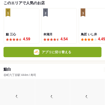
このエリアで人気のお店
1
2
3
鮨 三心
本湖月
鳥匠 いし井
4.59
4.54
4.4
アプリに切り替える
鮨白
谷町六丁目駅 444m / 寿司