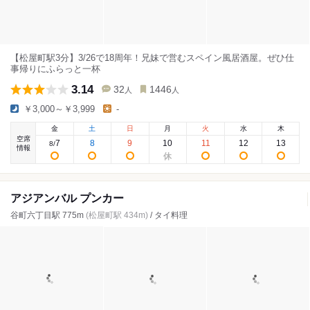
【松屋町駅3分】3/26で18周年！兄妹で営むスペイン風居酒屋。ぜひ仕
事帰りにふらっと一杯
3.14
32
1446
人
人
￥3,000～￥3,999
-
金
土
日
月
火
水
木
空席
7
8
9
10
11
12
13
8
/
情報
アジアンバル プンカー
谷町六丁目駅 775m
(松屋町駅 434m)
/ タイ料理