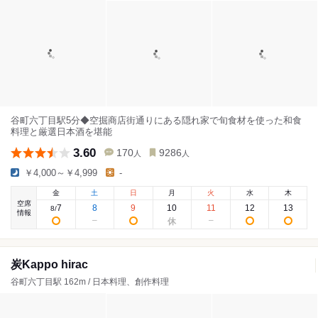
谷町六丁目駅5分◆空掘商店街通りにある隠れ家で旬食材を使った和食
料理と厳選日本酒を堪能
3.60
170
9286
人
人
￥4,000～￥4,999
-
金
土
日
月
火
水
木
空席
7
8
9
10
11
12
13
8
/
情報
炭Kappo hirac
谷町六丁目駅 162m / 日本料理、創作料理