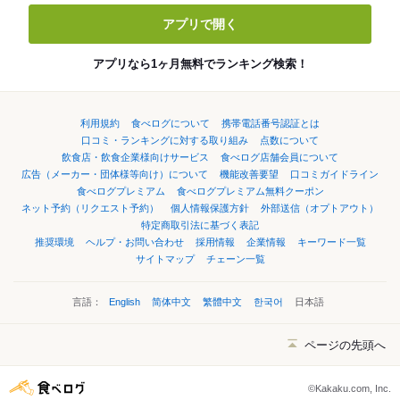
アプリで開く
アプリなら1ヶ月無料でランキング検索！
利用規約
食べログについて
携帯電話番号認証とは
口コミ・ランキングに対する取り組み
点数について
飲食店・飲食企業様向けサービス
食べログ店舗会員について
広告（メーカー・団体様等向け）について
機能改善要望
口コミガイドライン
食べログプレミアム
食べログプレミアム無料クーポン
ネット予約（リクエスト予約）
個人情報保護方針
外部送信（オプトアウト）
特定商取引法に基づく表記
推奨環境
ヘルプ・お問い合わせ
採用情報
企業情報
キーワード一覧
サイトマップ
チェーン一覧
言語：
English
简体中文
繁體中文
한국어
日本語
ページの先頭へ
©Kakaku.com, Inc.