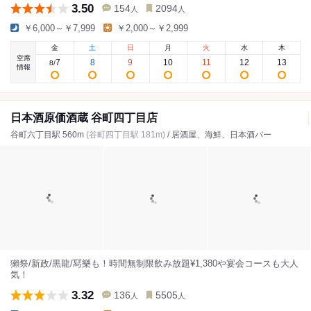
3.50
154
2094
人
人
￥6,000～￥7,999
￥2,000～￥2,999
金
土
日
月
火
水
木
空席
7
8
9
10
11
12
13
8
/
情報
日本酒原価酒蔵 谷町四丁目店
谷町六丁目駅 560m
(谷町四丁目駅 181m)
/ 居酒屋、海鮮、日本酒バー
獺祭/新政/黒龍/冩樂も！時間無制限飲み放題¥1,380や宴会コースも大人
気！
3.32
136
5505
人
人