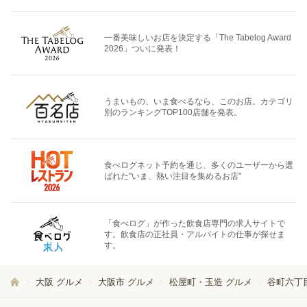
一番美味しいお店を決定する「The Tabelog Award
2026」ついに発表！
うまいもの、いま食べるなら、このお店。カテゴリ
別のランキングTOP100店舗を発表。
食べログネット予約を通じ、多くのユーザーから選
ばれた"いま、熱い注目を集めるお店"
「食べログ」が作った飲食店専門の求人サイトで
す。飲食店の正社員・アルバイトの仕事が探せま
す。
大阪 グルメ
大阪市 グルメ
松屋町・玉造 グルメ
谷町六丁