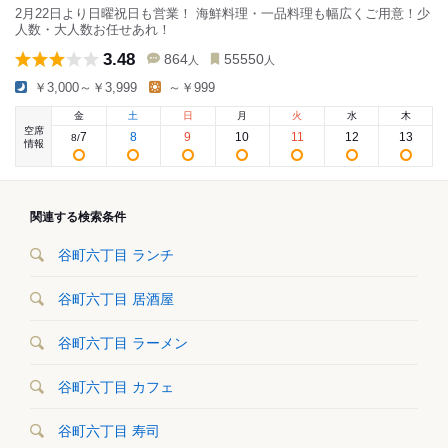
2月22日より日曜祝日も営業！ 海鮮料理・一品料理も幅広くご用意！少
人数・大人数お任せあれ！
3.48
864
55550
人
人
￥3,000～￥3,999
～￥999
金
土
日
月
火
水
木
空席
7
8
9
10
11
12
13
8
/
情報
関連する検索条件
谷町六丁目 ランチ
谷町六丁目 居酒屋
谷町六丁目 ラーメン
谷町六丁目 カフェ
谷町六丁目 寿司