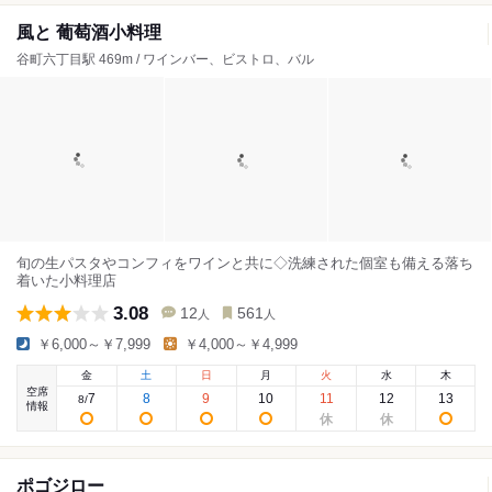
風と 葡萄酒小料理
谷町六丁目駅 469m / ワインバー、ビストロ、バル
旬の生パスタやコンフィをワインと共に◇洗練された個室も備える落ち
着いた小料理店
3.08
12
561
人
人
￥6,000～￥7,999
￥4,000～￥4,999
金
土
日
月
火
水
木
空席
7
8
9
10
11
12
13
8
/
情報
ポゴジロー