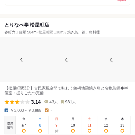
とりなべ亭 松屋町店
谷町六丁目駅 584m
(松屋町駅 138m)
/ 焼き鳥、鍋、鳥料理
【松屋町駅3分】古民家風空間で味わう銘柄地鶏焼き鳥と名物鳥鍋◆半
個室・掘りごたつ完備
3.14
43
981
人
人
￥3,000～￥3,999
-
金
土
日
月
火
水
木
空席
7
8
9
10
11
12
13
8
/
情報