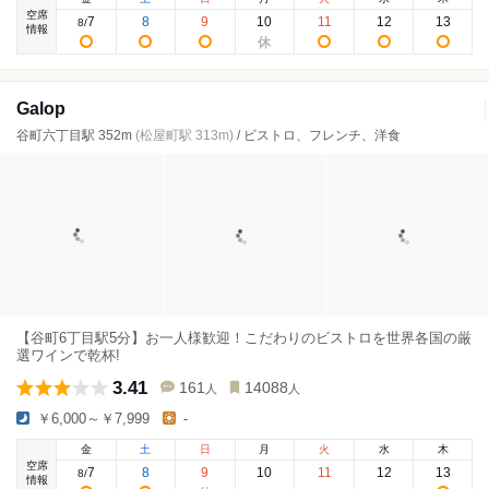
空席
7
8
9
10
11
12
13
8
/
情報
Galop
谷町六丁目駅 352m
(松屋町駅 313m)
/ ビストロ、フレンチ、洋食
【谷町6丁目駅5分】お一人様歓迎！こだわりのビストロを世界各国の厳
選ワインで乾杯!
3.41
161
14088
人
人
￥6,000～￥7,999
-
金
土
日
月
火
水
木
空席
7
8
9
10
11
12
13
8
/
情報