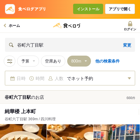
インストール
アプリで開く
ホーム
ログイン
変更
谷町六丁目駅
予算
空席あり
他の検索条件
日時
時間
人数
でネット予約
谷町六丁目駅
の
お店
666
件
純華楼 上本町
谷町六丁目駅 369m / 四川料理