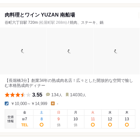
肉料理とワイン YUZAN 南船場
谷町六丁目駅 720m
(松屋町駅 268m)
/ 焼肉、ステーキ、鍋
【長堀橋3分】創業34年の熟成肉名店！広々とした開放的な空間で愉し
む本格熟成肉ディナー
3.55
134
14030
人
人
￥10,000～￥14,999
-
金
土
日
月
火
水
木
空席
7
8
9
10
11
12
13
8
/
情報