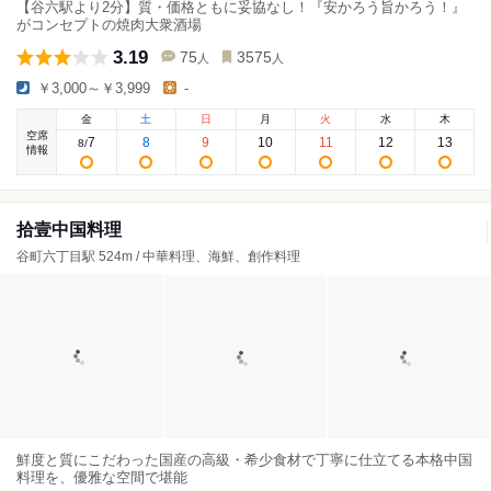
【谷六駅より2分】質・価格ともに妥協なし！『安かろう旨かろう！』
がコンセプトの焼肉大衆酒場
3.19
75
3575
人
人
￥3,000～￥3,999
-
金
土
日
月
火
水
木
空席
7
8
9
10
11
12
13
8
/
情報
拾壹中国料理
谷町六丁目駅 524m / 中華料理、海鮮、創作料理
鮮度と質にこだわった国産の高級・希少食材で丁寧に仕立てる本格中国
料理を、優雅な空間で堪能