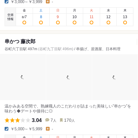
￥3,000～￥3,999
-
金
土
日
月
火
水
木
空席
7
8
9
10
11
12
13
8
/
情報
串かつ 藤次郎
谷町六丁目駅 497m
(谷町九丁目駅 496m)
/ 串揚げ、居酒屋、日本料理
温かみある空間で、熟練職人のこだわりが詰まった美味しい”串かつ”を
味わう◆デートや接待に◎
3.04
7
170
人
人
￥5,000～￥5,999
-
金
土
日
月
火
水
木