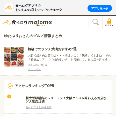
食べログアプリで
アプリを入手
おいしいお店をいつでもチェック
ログイン
ゆたぷりおさんのグルメ情報まとめ
鶴橋でのランチ焼肉おすすめ5選
大阪で焼き肉と言えば・・・間違いなく「鶴橋」ですよね！ その
「鶴橋エリア」で「焼肉ランチ」を営業しているお店を片っ端か
ら食べ尽くした 「グルメゆたぷりお」が厳選する「鶴橋焼肉ラン
3541
view
12
チ」5店を紹介させていただきます。
ゆたぷりお
アクセスランキングTOP5
新大阪駅構内のレストラン！大阪グルメが味わえるお店な
ど人気店16選
食べログまとめ編集部