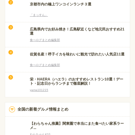
京都市内の極上ワンコインランチ３選
「まっすん」
広島県内でお好み焼き！広島駅近くなど地元民おすすめ21
選
食べログまとめ編集部
佐賀名産！呼子イカを味わいに観光で訪れたい人気店11選
食べログまとめ編集部
栄・HAERA（ハエラ）のおすすめレストラン10選！デー
ト・記念日からランチまで徹底解説！
yama101215
全国の新着グルメ情報まとめ
【わらちゃん推薦】関東圏で本当にまた食べたい家系ラー
メ...
わらちゃん410