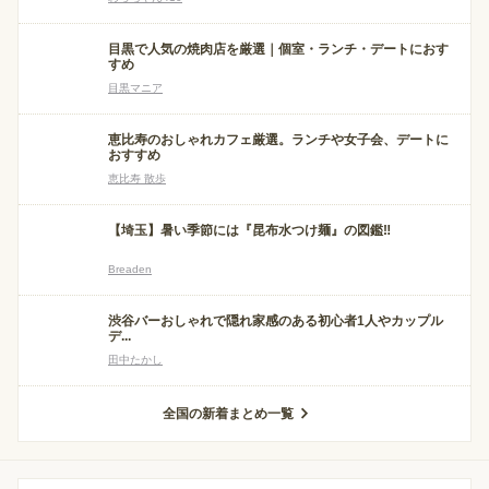
目黒で人気の焼肉店を厳選｜個室・ランチ・デートにおす
すめ
目黒マニア
恵比寿のおしゃれカフェ厳選。ランチや女子会、デートに
おすすめ
恵比寿 散歩
【埼玉】暑い季節には『昆布水つけ麺』の図鑑‼
Breaden
渋谷バーおしゃれで隠れ家感のある初心者1人やカップル
デ...
田中たかし
全国の新着まとめ一覧