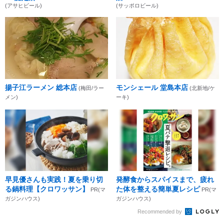
(アサヒビール)
(サッポロビール)
揚子江ラーメン 総本店
モンシェール 堂島本店
(梅田/ラー
(北新地/ケ
メン)
ーキ)
早見優さんも実践！夏を乗り切
発酵食からスパイスまで、疲れ
る鍋料理【クロワッサン】
た体を整える簡単夏レシピ
PR(マ
PR(マ
ガジンハウス)
ガジンハウス)
Recommended by