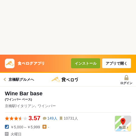
インストール
アプリで開く
京橋駅グルメへ
ログイン
Wine Bar base
(ワインバー ベース)
京橋駅/イタリアン､ ワインバー
3.57
149
人
10731
人
￥5,000～￥5,999
-
火曜日