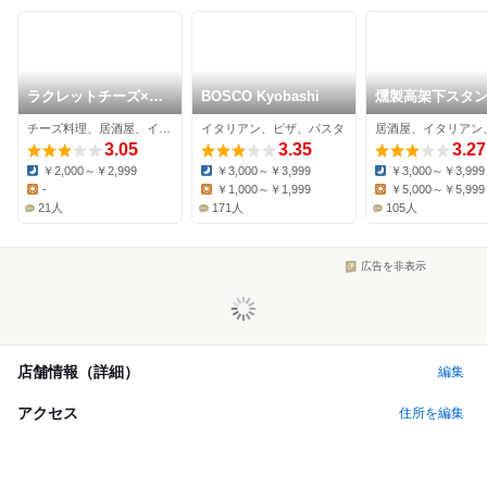
ラクレットチーズ×肉
BOSCO Kyobashi
燻製高架下スタ
バル 京橋肉の会
チーズ料理、居酒屋、イタリアン
イタリアン、ピザ、パスタ
3.05
3.35
3.27
￥2,000～￥2,999
￥3,000～￥3,999
￥3,000～￥3,999
Dinner:
Dinner:
Dinner:
-
￥1,000～￥1,999
￥5,000～￥5,999
Lunch:
Lunch:
Lunch:
21人
171人
105人
広告を非表示
店舗情報（詳細）
編集
アクセス
住所を編集