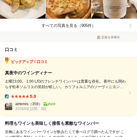
すべての写真を見る（905件）
広告を非表示
口コミ
ピックアップ！口コミ
真夜中のワインディナー
土曜23:00。 1:00 L/Oのフレンチワインバーは貴重な存在。 夜中にも関わ
らず松本ソムリエの笑顔が眩しい。 カリフォルニアのソーヴィニヨン。
爽やかな酸味。 アミューズ とうもろこしの料理。 醤油ジュレで焼きと
5.0
うもろこし味に、と松本ソムリエの説明。 とうもろこしが甘〜い...
Dinner:
alrtemis
（359）
2026/06 訪問
3回
料理もワインも美味しく接客も素敵なワインバー
京橋にあるワインバー ワインが飲みたくて食べログで調べたんですが こ