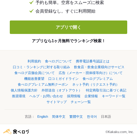
予約も簡単。空席をスムーズに検索
会員登録なし。すぐに利用開始
アプリで開く
アプリなら1ヶ月無料でランキング検索！
利用規約
食べログについて
携帯電話番号認証とは
口コミ・ランキングに対する取り組み
飲食店・飲食企業様向けサービス
食べログ店舗会員について
広告（メーカー・団体様等向け）について
機能改善要望
口コミガイドライン
食べログプレミアム
食べログプレミアム無料クーポン
ネット予約（リクエスト予約）
個人情報保護方針
外部送信（オプトアウト）
特定商取引法に基づく表記
推奨環境
ヘルプ・お問い合わせ
採用情報
企業情報
キーワード一覧
サイトマップ
チェーン一覧
言語：
English
简体中文
繁體中文
한국어
日本語
©Kakaku.com, Inc.