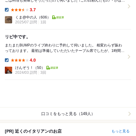
こは料理も美味しそうだったので伺いました ↓この日頼んだもの ・かぼち
ゃのシュー ¥⁇?-(つきだし...
3.7
Dinner:
くま@中の人
（606）
2025/07 訪問
1回
リピ中です。
またまたBUMPのライブ終わりに予約して伺いました。 相変わらず賑わ
っております。 最初は準備していただいたテーブル席でしたが、1時間程
してお客さんが入れ替わるタイミングでカウ...
4.0
Dinner:
けんぞう！
（50）
2024/03 訪問
3回
口コミをもっと見る（149人）
[PR] 近くのイタリアンのお店
もっと見る