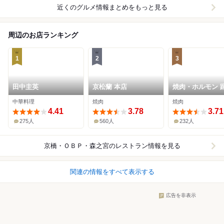
近くのグルメ情報まとめをもっと見る
周辺のお店ランキング
1
2
3
田中圭英
京松蘭 本店
焼肉・ホルモン 
中華料理
焼肉
焼肉
4.41
3.78
3.71
275人
560人
232人
京橋・ＯＢＰ・森之宮
のレストラン情報を見る
関連の情報をすべて表示する
広告を非表示