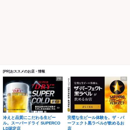
[PR]おススメのお店・情報
PR
PR
冷えと品質にこだわる生ビー
完璧な生ビール体験を。ザ・パ
ル。スーパードライ SUPERCO
ーフェクト黒ラベルが飲めるお
LD認定店
店