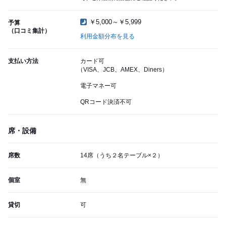
￥5,000～￥5,999
予算
（口コミ集計）
利用金額分布を見る
支払い方法
カード可
（VISA、JCB、AMEX、Diners）
電子マネー可
QRコード決済不可
席・設備
席数
14席（うち２名テーブル×２）
個室
無
貸切
可