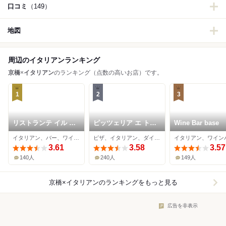
口コミ
（149）
地図
周辺のイタリアンランキング
京橋
×
イタリアン
のランキング（点数の高いお店）です。
1
2
3
リストランテ イル コ
ピッツェリア エ トラ
Wine Bar base
ンティヌオ
ットリア フォルティ
イタリアン、バー、ワインバー
ピザ、イタリアン、ダイニングバー
イタリアン、ワイン
ッシモ
3.61
3.58
3.57
140人
240人
149人
京橋×イタリアン
のランキングをもっと見る
広告を非表示