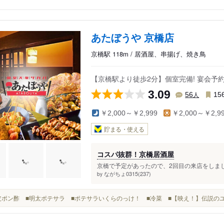
あたぼうや 京橋店
京橋駅 118m / 居酒屋、串揚げ、焼き鳥
【京橋駅より徒歩2分】個室完備! 宴会予約
3.09
人
56
15
￥2,000～￥2,999
￥2,000～￥2,9
貯まる・使える
コスパ抜群！京橋居酒屋
京橋で予定があったので、2回目の来店をしまし
ながちょ0315(237)
by
■鶏皮ポン酢 ■明太ポテサラ ■ポテサラいくらのっけ！ ■冷菜 ■【映え！】伝説の