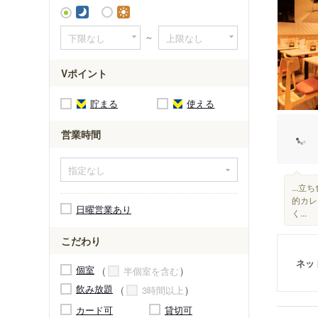
～
Vポイント
貯まる
使える
営業時間
...
的カレ
日曜営業あり
く...
こだわり
ネッ
個室
半個室を含む
飲み放題
3時間以上
カード可
貸切可