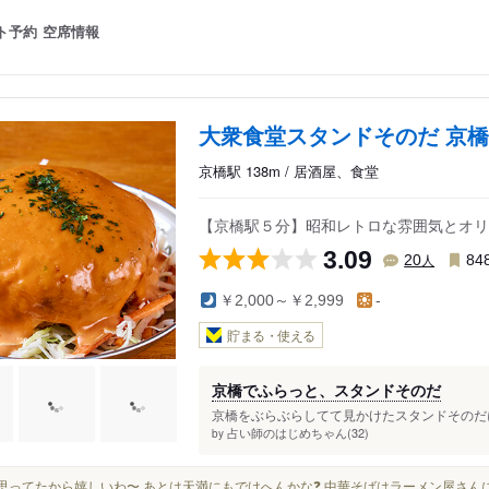
ト予約
空席情報
大衆食堂スタンドそのだ 京
京橋駅 138m / 居酒屋、食堂
【京橋駅５分】昭和レトロな雰囲気とオリ
3.09
人
20
84
￥2,000～￥2,999
-
貯まる・使える
京橋でふらっと、スタンドそのだ
京橋をぶらぶらしてて見かけたスタンドそのだに
占い師のはじめちゃん(32)
by
って思ってたから嬉しいわ〜 あとは天満にもでけへんかな❓ 中華そばはラーメン屋さ