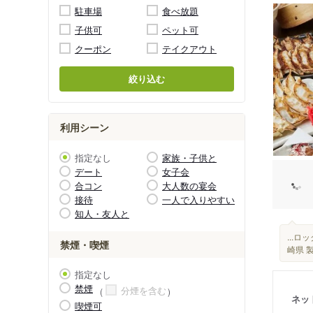
駐車場
食べ放題
子供可
ペット可
クーポン
テイクアウト
絞り込む
利用シーン
指定なし
家族・子供と
デート
女子会
合コン
大人数の宴会
接待
一人で入りやすい
知人・友人と
...
禁煙・喫煙
崎県 
指定なし
禁煙
分煙を含む
ネッ
喫煙可