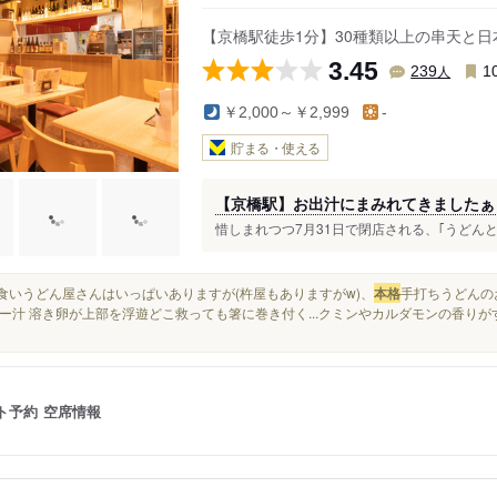
【京橋駅徒歩1分】30種類以上の串天と
3.45
人
239
1
￥2,000～￥2,999
-
貯まる・使える
【京橋駅】お出汁にまみれてきましたぁ
惜しまれつつ7月31日で閉店される、｢うどんと酒
立ち食いうどん屋さんはいっぱいありますが(杵屋もありますがw)、
本格
手打ちうどんの
ー汁 溶き卵が上部を浮遊どこ救っても箸に巻き付く...クミンやカルダモンの香りが
ト予約
空席情報