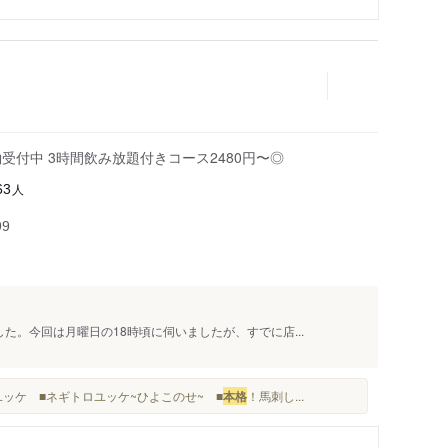
受付中 3時間飲み放題付きコース2480円〜◎
人
63
99
た。今回は月曜日の18時頃に伺いましたが、すでに店...
ユッケ ■ネギトロユッケ~ひよこのせ~ ■
本格
！馬刺し...