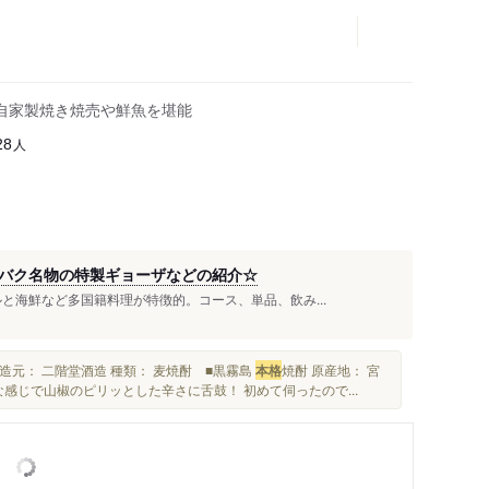
自家製焼き焼売や鮮魚を堪能
人
28
バク名物の特製ギョーザなどの紹介☆
ルと海鮮など多国籍料理が特徴的。コース、単品、飲み...
製造元： 二階堂酒造 種類： 麦焼酎 ■黒霧島
本格
焼酎 原産地： 宮
な感じで山椒のピリッとした辛さに舌鼓！ 初めて伺ったので...