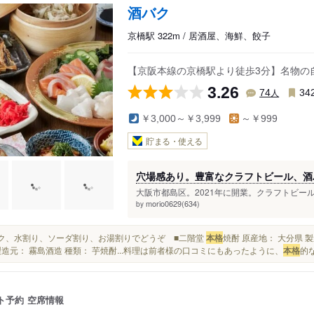
酒バク
京橋駅 322m / 居酒屋、海鮮、餃子
【京阪本線の京橋駅より徒歩3分】名物の
3.26
人
74
34
￥3,000～￥3,999
～￥999
貯まる・使える
穴場感あり。豊富なクラフトビール、酒
大阪市都島区。2021年に開業。クラフトビー
morio0629(634)
by
ロック、水割り、ソーダ割り、お湯割りでどうぞ ■二階堂
本格
焼酎 原産地： 大分県 
製造元： 霧島酒造 種類： 芋焼酎...料理は前者様の口コミにもあったように、
本格
的
ト予約
空席情報