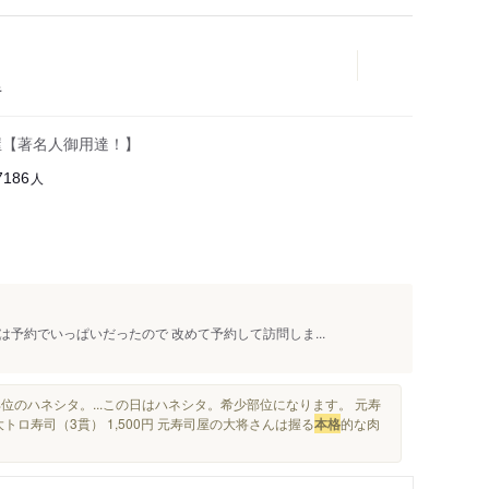
キ
屋【著名人御用達！】
人
7186
予約でいっぱいだったので 改めて予約して訪問しま...
位のハネシタ。...この日はハネシタ。希少部位になります。 元寿
ロ寿司（3貫） 1,500円 元寿司屋の大将さんは握る
本格
的な肉