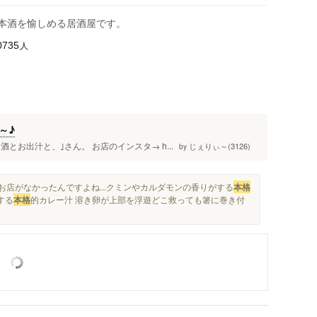
日本酒を愉しめる居酒屋です。
人
0735
～♪
とお出汁と、｣さん。 お店のインスタ→ h...
じぇりぃ～(3126)
by
お店がなかったんですよね...クミンやカルダモンの香りがする
本格
する
本格
的カレー汁 溶き卵が上部を浮遊どこ救っても箸に巻き付