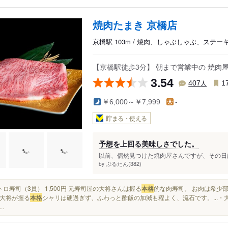
焼肉たまき 京橋店
京橋駅 103m / 焼肉、しゃぶしゃぶ、ステー
【京橋駅徒歩3分】 朝まで営業中の 焼肉
3.54
人
407
1
￥6,000～￥7,999
-
貯まる・使える
予想を上回る美味しさでした。
以前、偶然見つけた焼肉屋さんですが、その日は
ぷるたん(382)
by
✔大トロ寿司（3貫） 1,500円 元寿司屋の大将さんは握る
本格
的な肉寿司。 お肉は希少部
大将が握る
本格
シャリは硬過ぎず、ふわっと酢飯の加減も程よく、流石です。...・大ト
..