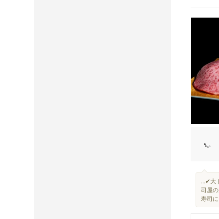
...
司屋の
寿司に.