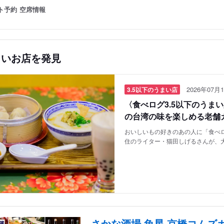
ト予約
空席情報
しいお店を発見
2026年07月1
3.5以下のうまい店
〈食べログ3.5以下のうま
の台湾の味を楽しめる老舗
おいしいもの好きのあの人に「食べロ
住のライター・猫田しげるさんが、
さかな酒場 魚星 京橋コムズ