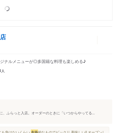
橋店
ジナルメニューが◎多国籍な料理も楽しめる♪
人
8
、ふらっと入店。オーダーのときに「いつからやってる...
んにも負けないくらい
本格
的なものでビックリ 美味しい‼️ オープンし