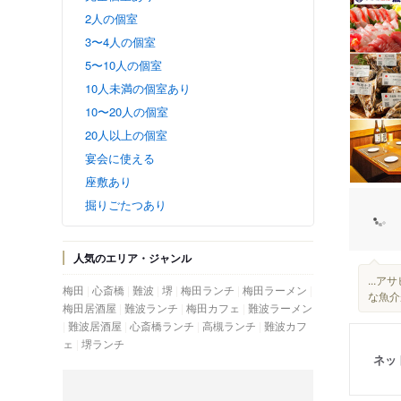
2人の個室
3〜4人の個室
5〜10人の個室
10人未満の個室あり
10〜20人の個室
20人以上の個室
宴会に使える
座敷あり
掘りごたつあり
人気のエリア・ジャンル
...
梅田
心斎橋
難波
堺
梅田ランチ
梅田ラーメン
な魚介
梅田居酒屋
難波ランチ
梅田カフェ
難波ラーメン
難波居酒屋
心斎橋ランチ
高槻ランチ
難波カフ
ェ
堺ランチ
ネッ