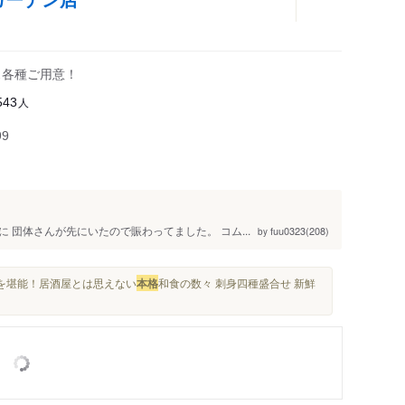
ス各種ご用意！
人
543
99
 団体さんが先にいたので賑わってました。 コム...
fuu0323(208)
by
覚を堪能！居酒屋とは思えない
本格
和食の数々 刺身四種盛合せ 新鮮