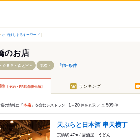
ホではじまるキーワード
橋のお店
詳細条件
・ＯＢＰ・森之宮
本格
標準
ランキング
【予約・PR店舗優先順】
詰駅
園駅
本格
お店の情報に「
」を含むレストラン
1
～
20
件を表示
／
全
509
件
ネスパーク駅
天ぷらと日本酒 串天横丁
京橋駅 47m / 居酒屋、うどん