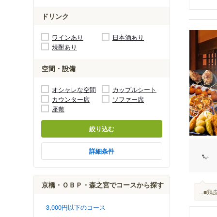
ドリンク
ワインあり
日本酒あり
焼酎あり
空間・設備
オシャレな空間
カップルシート
カウンター席
ソファー席
座敷
絞り込む
詳細条件
京橋・ＯＢＰ・森之宮でコースから探す
...
3,000円以下のコース