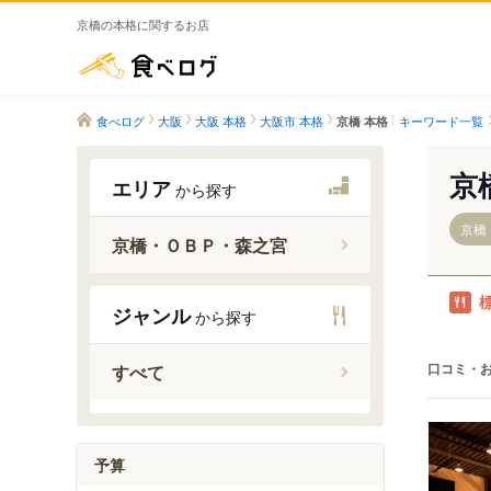
京橋の本格に関するお店
食べログ
食べログ
大阪
大阪 本格
大阪市 本格
キーワード一覧
京橋 本格
京
エリア
から探す
京橋
京橋・ＯＢＰ・森之宮
大阪城北
ジャンル
から探す
京橋駅
大阪城公
口コミ・
すべて
森ノ宮駅
大阪ビジ
予算