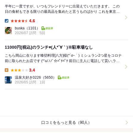
半年に一度ですが、いつもフレンドリーに出迎えていただきます。 この
日の食材もできる限りの最高品を集めたと言うものばかり これを東京で
食べると最低7,8万円はすると思います。 ...
4.6
Dinner:
buska
（1101）
2026/07 訪問
5回
11000円[税込]のランチ♥(人*´∀｀)※駐車場なし
こちら岡山に在ります喰切料理[八方]様(*´σｰ｀) ミシュラン2つ星をコロナ
前に取られたお店です (*’ω’ﾉﾉﾞ☆ﾊﾟﾁﾊﾟﾁ 前日に主人に電話して貰い,ラン
チに伺い...
3.4
Lunch:
温泉大好き0226
（5650）
2026/05 訪問
1回
口コミをもっと見る（90人）