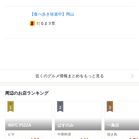
【食べ歩き珍道中】岡山
だるま３世
近くのグルメ情報まとめをもっと見る
周辺のお店ランキング
1
2
3
400℃ PIZZA
はすのみ
一鳥目
ピザ
中華料理
焼き鳥