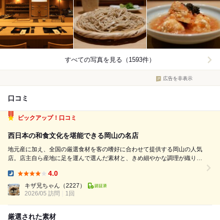
すべての写真を見る（1593件）
広告を非表示
口コミ
ピックアップ！口コミ
￼西日本の和食文化を堪能できる岡山の名店
￼地元産に加え、全国の厳選食材を客の嗜好に合わせて提供する岡山の人気
店。店主自ら産地に足を運んで￼選んだ素材と￼、きめ細やかな調理が織り成
す品々は絶品です ［今回の主な料理］ 新蓮根とオクラの梅肉添え とうも
4.0
ろこし 豆腐 アスパラの木の芽 ワタリガニのしんじょう 蛤 ケンサキイ
Dinner:
カ 伊勢...
キザ兄ちゃん
（2227）
2026/05 訪問
1回
厳選された素材