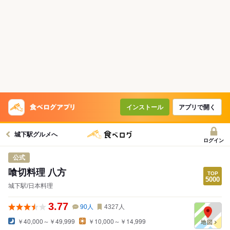
インストール
アプリで開く
城下駅グルメへ
ログイン
公式
喰切料理 八方
城下駅/日本料理
3.77
90
人
4327
人
￥40,000～￥49,999
￥10,000～￥14,999