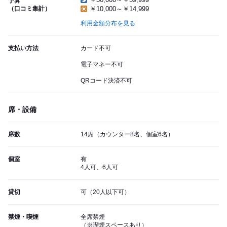
予算
（口コミ集計）
￥10,000～￥14,999
利用金額分布を見る
支払い方法
カード不可
電子マネー不可
QRコード決済不可
席・設備
席数
14席（カウンター8名、個室6名）
個室
有
4人可、6人可
貸切
可（20人以下可）
禁煙・喫煙
全席禁煙
（※喫煙スペースあり）