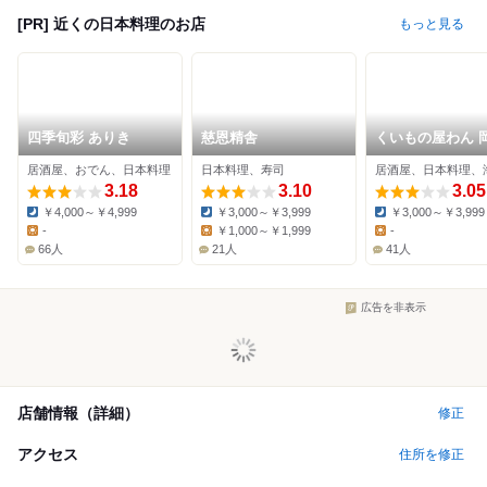
[PR] 近くの日本料理のお店
もっと見る
四季旬彩 ありき
慈恩精舎
くいもの屋わん 
駅前店
居酒屋、おでん、日本料理
日本料理、寿司
居酒屋、日本料理、
3.18
3.10
3.05
￥4,000～￥4,999
￥3,000～￥3,999
￥3,000～￥3,999
Dinner:
Dinner:
Dinner:
-
￥1,000～￥1,999
-
Lunch:
Lunch:
Lunch:
66人
21人
41人
広告を非表示
店舗情報（詳細）
修正
アクセス
住所を修正