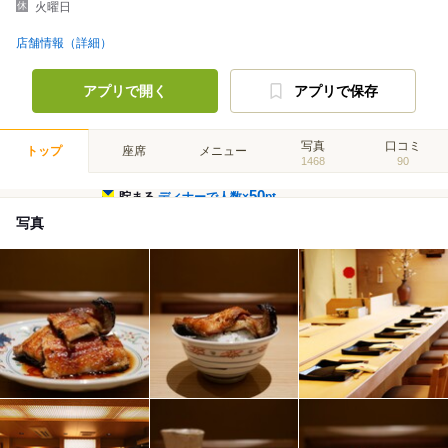
火曜日
店舗情報（詳細）
アプリで開く
アプリで保存
写真
口コミ
トップ
座席
メニュー
1468
90
50
貯まる
ディナーで人数×
pt
写真