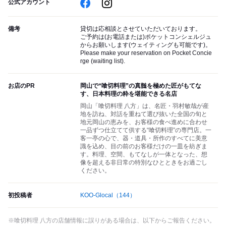
公式アカウント
備考
貸切は応相談とさせていただいております。
ご予約は(お電話または)ポケットコンシェルジュ
からお願いします(ウェイティングも可能です)。
Please make your reservation on Pocket Concie
rge (waiting list).
お店のPR
岡山で“喰切料理”の真髄を極めた匠がもてな
す、日本料理の粋を堪能できる名店
岡山「喰切料理 八方」は、名匠・羽村敏哉が産
地を訪ね、対話を重ねて選び抜いた全国の旬と
地元岡山の恵みを、お客様の食べ進めに合わせ
一品ずつ仕立てて供する“喰切料理”の専門店。一
客一亭の心で、器・道具・所作のすべてに美意
識を込め、目の前のお客様だけの一皿を紡ぎま
す。料理、空間、もてなしが一体となった、想
像を超える非日常の特別なひとときをお過ごし
ください。
初投稿者
KOO-Glocal
（144）
※喰切料理 八方の店舗情報に誤りがある場合は、以下からご報告ください。