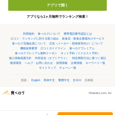
アプリで開く
アプリなら1ヶ月無料でランキング検索！
利用規約
食べログについて
携帯電話番号認証とは
口コミ・ランキングに対する取り組み
飲食店・飲食企業様向けサービス
食べログ店舗会員について
広告（メーカー・団体様等向け）について
機能改善要望
口コミガイドライン
食べログプレミアム
食べログプレミアム無料クーポン
ネット予約（リクエスト予約）
個人情報保護方針
外部送信（オプトアウト）
特定商取引法に基づく表記
推奨環境
ヘルプ・お問い合わせ
採用情報
企業情報
キーワード一覧
サイトマップ
チェーン一覧
言語：
English
简体中文
繁體中文
한국어
日本語
©Kakaku.com, Inc.