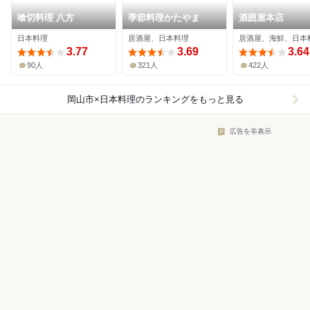
喰切料理 八方
季節料理かたやま
酒囲屋本店
日本料理
居酒屋、日本料理
居酒屋、海鮮、日本
3.77
3.69
3.64
90人
321人
422人
岡山市×日本料理
のランキングをもっと見る
広告を非表示