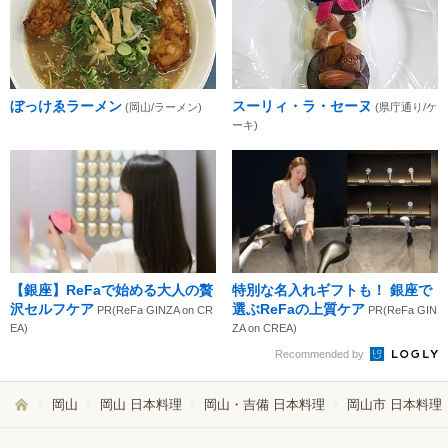
ぼっけゑラーメン
スーリィ・ラ・セーヌ
(岡山/ラーメン)
(県庁通り/ケ
ーキ)
【銀座】ReFaで始める大人の贅
特別な名入れギフトも！ 銀座で
沢セルフケア
選ぶReFaの上質ケア
PR(ReFa GINZA on CR
PR(ReFa GIN
EA)
ZA on CREA)
Recommended by
岡山
岡山 日本料理
岡山・吉備 日本料理
岡山市 日本料理