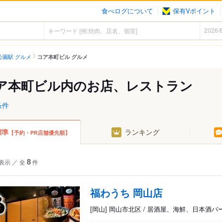
食べログについて
保有Vポイント
公園駅 グルメ
コア本町ビル グルメ
ア本町ビル内のお店、レストラン
条件
標準
ランキング
【予約・PR店舗優先順】
表示
／
全
8
件
福わうち 岡山店
[岡山] 岡山市北区 / 居酒屋、海鮮、日本酒バ