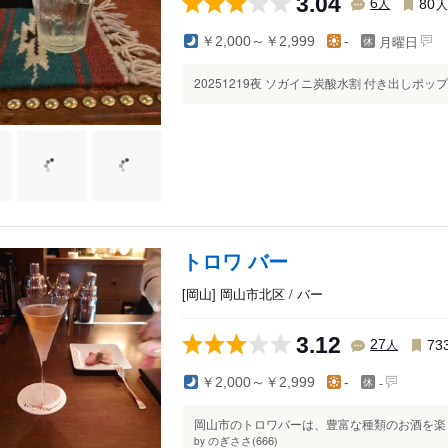
3.04
人
6
80
月曜日
￥2,000～￥2,999
-
20251219夜 ソガイニ炭酸水割 付き出しポップ
トロワ バー
[岡山] 岡山市北区 / バー
3.12
人
27
73
-
￥2,000～￥2,999
-
岡山市のトロワバーは、豊富な種類のお酒を楽し
のぎささ(666)
by