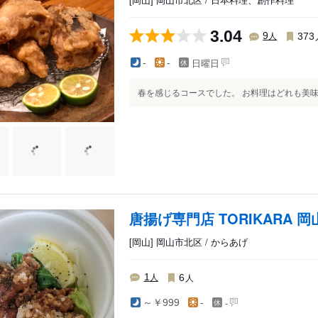
3.04
人
9
373
日曜日
-
-
春を感じるコースでした。 お料理はどれも美
唐揚げ専門店 TORIKARA 岡
[岡山] 岡山市北区 / からあげ
人
人
1
6
-
～￥999
-