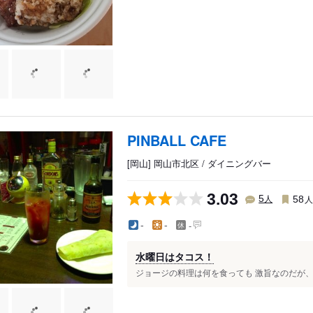
PINBALL CAFE
[岡山] 岡山市北区 / ダイニングバー
3.03
人
5
58
-
-
-
水曜日はタコス！
ジョージの料理は何を食っても 激旨なのだが、 