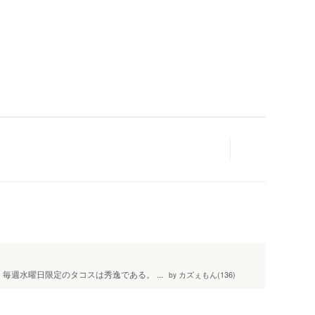
人
毎週水曜日限定のタコスは秀逸である。 ...
カズぇもん(136)
by