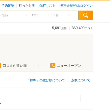
予約確認
行ったお店
保存リスト
無料会員登録/ログイン
｜
5,691
369,499
店舗
口コミ
口コミが多い順
ニューオープン
「標準」の並び順について
点数について
ー