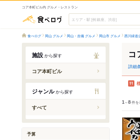
コア本町ビル内 グルメ・レストラン
食べログ
食べログ
岡山 グルメ
岡山・吉備 グルメ
岡山市 グルメ
西川緑道
コ
施設
から探す
詳細
コア本町ビル
ジャンル
から探す
1
～
8
件を
すべて
予算