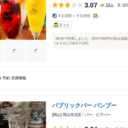
3.07
人
24
10
￥3,000～￥3,999
-
貯まる
2軒目で利用しました。60分1000円の飲み放
さるとび肉丸子(362)
by
ト予約
空席情報
パブリックバー バンブー
[岡山] 岡山市北区 / バー、ビアバー