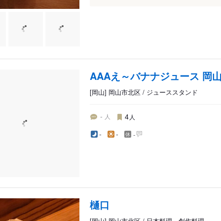
AAAえ～バナナジュース 岡
[岡山] 岡山市北区 / ジューススタンド
人
人
-
4
-
-
-
樋口
[岡山] 岡山市北区 / 日本料理、創作料理