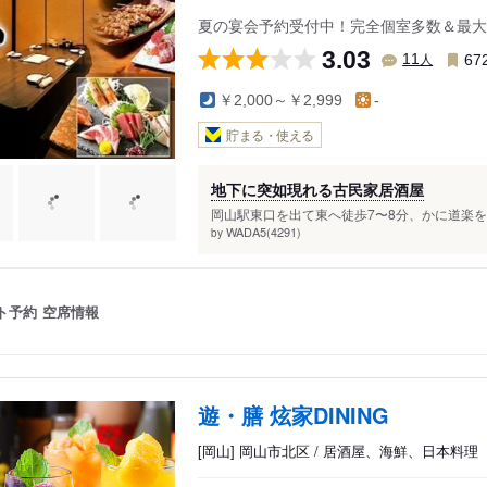
夏の宴会予約受付中！完全個室多数＆最大
3.03
人
11
67
￥2,000～￥2,999
-
貯まる・使える
地下に突如現れる古民家居酒屋
岡山駅東口を出て東へ徒歩7〜8分、かに道楽を
WADA5(4291)
by
ト予約
空席情報
遊・膳 炫家DINING
[岡山] 岡山市北区 / 居酒屋、海鮮、日本料理