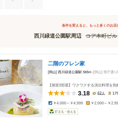
条件を変えると、もっと多くのお店
西川緑道公園駅周辺
コア本町ビル
二階のフレン家
[岡山] 西川緑道公園駅 565m
([岡山] 県庁通り駅
【個室3部屋】ワクワクする演出料理を気
3.18
人
62
17
￥4,000～￥4,999
￥2,000～￥2,9
貯まる・使える