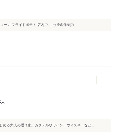
人
コーン フライドポテト 店内で...
春名伸泰(7)
by
人
3
める大人の隠れ家。カクテルやワイン、ウィスキーなど...