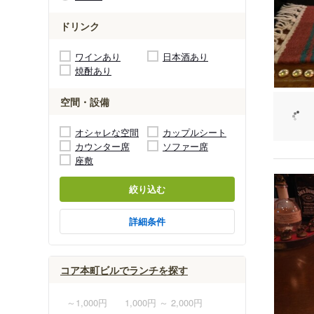
ドリンク
ワインあり
日本酒あり
焼酎あり
空間・設備
オシャレな空間
カップルシート
カウンター席
ソファー席
座敷
絞り込む
詳細条件
コア本町ビルでランチを探す
～1,000円
1,000円 ～ 2,000円