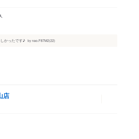
人
味しかったです♪
nao.F87M2(22)
by
山店