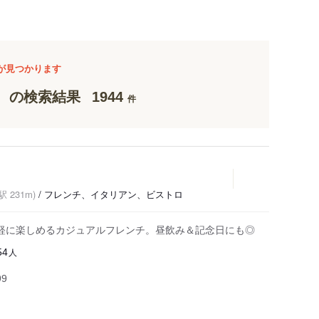
が見つかります
の検索結果
1944
件
 231m)
/ フレンチ、イタリアン、ビストロ
軽に楽しめるカジュアルフレンチ。昼飲み＆記念日にも◎
人
54
99