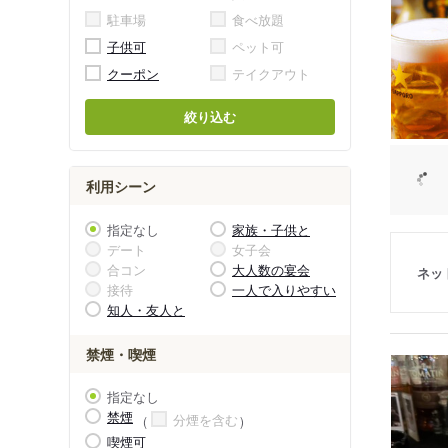
駐車場
食べ放題
子供可
ペット可
クーポン
テイクアウト
絞り込む
利用シーン
指定なし
家族・子供と
デート
女子会
合コン
大人数の宴会
ネッ
接待
一人で入りやすい
知人・友人と
禁煙・喫煙
指定なし
禁煙
分煙を含む
喫煙可