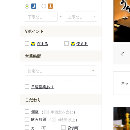
～
Vポイント
貯まる
使える
営業時間
ネッ
日曜営業あり
こだわり
個室
半個室を含む
飲み放題
3時間以上
カード可
貸切可