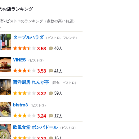
のお店ランキング
市×ビストロ
のランキング
（点数の高いお店）
。
ターブルハラダ
（ビストロ、フレンチ）
3.53
48
人
VINES
（ビストロ）
3.53
41
人
西洋厨房 れんが亭
（洋食、ビストロ）
3.32
59
人
bistro3
（ビストロ）
3.24
17
人
欧風食堂 ポンパドール
（ビストロ）
3.24
16
人