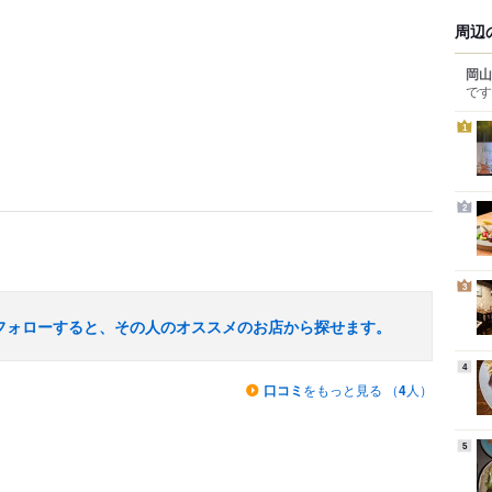
周辺
岡山
です
1
2
3
フォローすると、その人のオススメのお店から探せます。
4
口コミ
をもっと見る （
4
人）
5