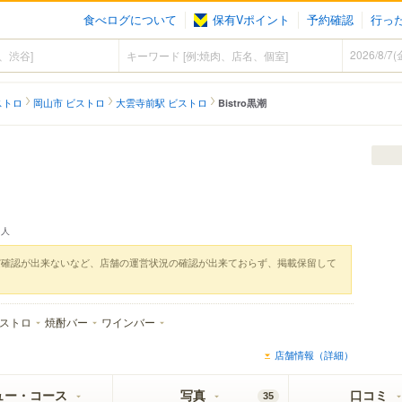
食べログについて
保有Vポイント
予約確認
行っ
ストロ
岡山市 ビストロ
大雲寺前駅 ビストロ
Bistro黒潮
人
実確認が出来ないなど、店舗の運営状況の確認が出来ておらず、掲載保留して
ストロ
焼酎バー
ワインバー
店舗情報（詳細）
ュー・コース
写真
口コミ
35