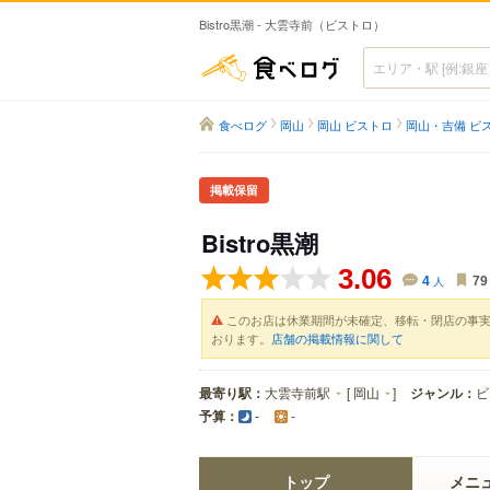
Bistro黒潮 - 大雲寺前（ビストロ）
食べログ
食べログ
岡山
岡山 ビストロ
岡山・吉備 ビ
掲載保留
Bistro黒潮
3.06
4
人
79
このお店は休業期間が未確定、移転・閉店の事
おります。
店舗の掲載情報に関して
最寄り駅：
大雲寺前駅
[
岡山
]
ジャンル：
ビ
予算：
-
-
トップ
メニ