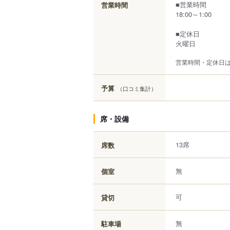
■営業時間
営業時間
18:00～1:00
■定休日
火曜日
営業時間・定休日
予算
（口コミ集計）
席・設備
13席
席数
無
個室
可
貸切
無
駐車場