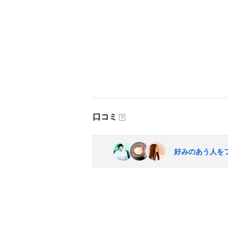
口コミ
？
好みのあう人を