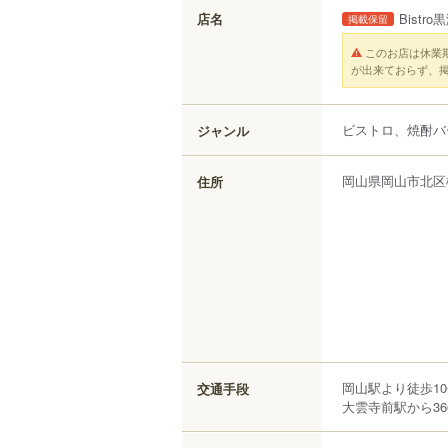
店名
Bistro
掲載保留
このお店は休業
が出来ておらず、
ビストロ、焼酎バ
ジャンル
岡山県
岡山市北区
住所
岡山駅より徒歩1
交通手段
大雲寺前駅から36