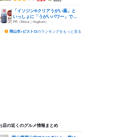
「イソジン®クリアうがい薬」と
いっしょに「うがいパワー」で
一...
PR（iNova｜Hugkum）
岡山市×ビストロ
のランキングをもっと見る
お店の近くのグルメ情報まとめ