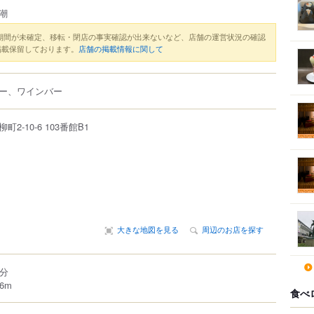
黒潮
期間が未確定、移転・閉店の事実確認が出来ないなど、店舗の運営状況の確認
掲載保留しております。
店舗の掲載情報に関して
ー、ワインバー
柳町
2-10-6
103番館B1
大きな地図を見る
周辺のお店を探す
0分
6m
食べ