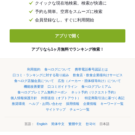
クイックな現在地検索。検索が快適に
予約も簡単。空席をスムーズに検索
会員登録なし。すぐに利用開始
アプリで開く
アプリなら1ヶ月無料でランキング検索！
利用規約
食べログについて
携帯電話番号認証とは
口コミ・ランキングに対する取り組み
飲食店・飲食企業様向けサービス
食べログ店舗会員について
広告（メーカー・団体様等向け）について
機能改善要望
口コミガイドライン
食べログプレミアム
食べログプレミアム無料クーポン
ネット予約（リクエスト予約）
個人情報保護方針
外部送信（オプトアウト）
特定商取引法に基づく表記
推奨環境
ヘルプ・お問い合わせ
採用情報
企業情報
キーワード一覧
サイトマップ
チェーン一覧
言語：
English
简体中文
繁體中文
한국어
日本語