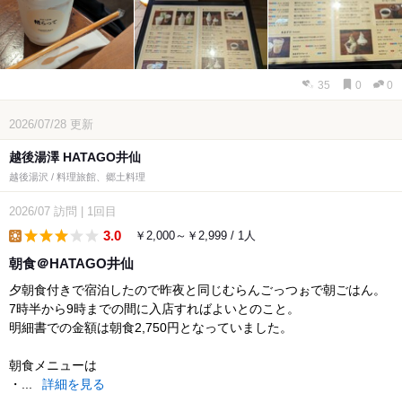
35
0
0
2026/07/28
更新
越後湯澤 HATAGO井仙
越後湯沢 / 料理旅館、郷土料理
2026/07
訪問
|
1回目
3.0
￥2,000～￥2,999 / 1人
lunch
朝食＠HATAGO井仙
夕朝食付きで宿泊したので昨夜と同じむらんごっつぉで朝ごはん。
7時半から9時までの間に入店すればよいとのこと。
明細書での金額は朝食2,750円となっていました。
朝食メニューは
・...
詳細を見る