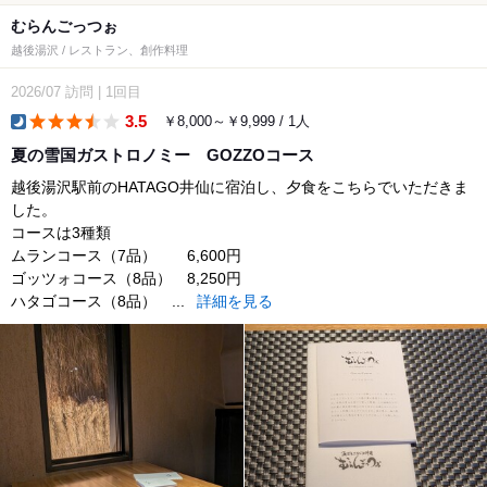
むらんごっつぉ
越後湯沢 / レストラン、創作料理
2026/07
訪問
|
1回目
3.5
￥8,000～￥9,999 / 1人
dinner
夏の雪国ガストロノミー GOZZOコース
越後湯沢駅前のHATAGO井仙に宿泊し、夕食をこちらでいただきま
した。
コースは3種類
ムランコース（7品） 6,600円
ゴッツォコース（8品） 8,250円
ハタゴコース（8品） ...
詳細を見る