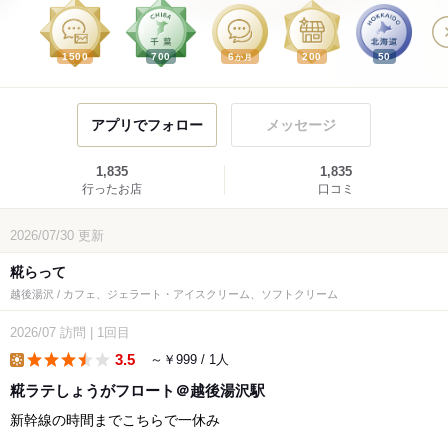
1500
700
6
200
50
か月
アプリでフォロー
メッセージ
1,835
1,835
行ったお店
口コミ
2026/07/30
更新
糀らって
越後湯沢 / カフェ、ジェラート・アイスクリーム、ソフトクリーム
2026/07
訪問
|
1回目
3.5
～￥999 / 1人
lunch
糀ラテしょうがフロート＠越後湯沢駅
新幹線の時間までこちらで一休み