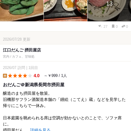
13
27
0
0
2026/07/28
更新
江口だんご 摂田屋店
宮内 / カフェ、甘味処
2026/07
訪問
|
1回目
4.0
～￥999 / 1人
lunch
おだんご＠新潟県長岡市摂田屋
醸造のまち摂田屋を散策。
旧機那サフラン酒製造本舗の「鏝絵（こてえ）蔵」などを見学した
帰りにこちらで一休み。
日本庭園を眺められる席は空調が効かないとのことで、ソファ席
に。
摂田屋だん...
詳細を見る