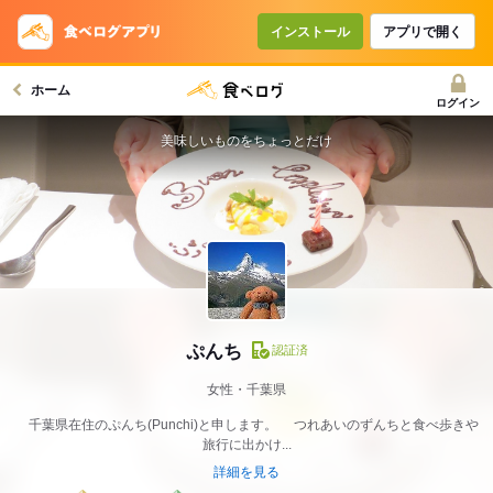
インストール
アプリで開く
ホーム
ログイン
美味しいものをちょっとだけ
ぷんち
認証済
女性・千葉県
千葉県在住のぷんち(Punchi)と申します。 つれあいのずんちと食べ歩きや
旅行に出かけ...
詳細を見る