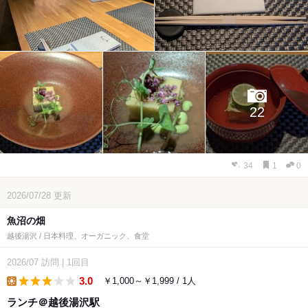
22
34
1
0
2026/07/28
更新
魚沼の畑
越後湯沢 / 日本料理、オーガニック、食堂
2026/07
訪問
|
1回目
3.0
￥1,000～￥1,999 / 1人
lunch
ランチ＠越後湯沢駅