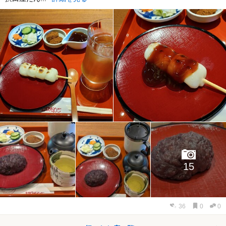
15
36
0
0