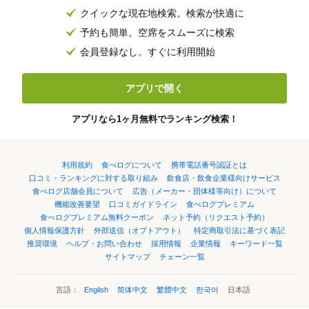
クイックな現在地検索。検索が快適に
予約も簡単。空席をスムーズに検索
会員登録なし。すぐに利用開始
アプリで開く
アプリなら1ヶ月無料でランキング検索！
利用規約
食べログについて
携帯電話番号認証とは
口コミ・ランキングに対する取り組み
飲食店・飲食企業様向けサービス
食べログ店舗会員について
広告（メーカー・団体様等向け）について
機能改善要望
口コミガイドライン
食べログプレミアム
食べログプレミアム無料クーポン
ネット予約（リクエスト予約）
個人情報保護方針
外部送信（オプトアウト）
特定商取引法に基づく表記
推奨環境
ヘルプ・お問い合わせ
採用情報
企業情報
キーワード一覧
サイトマップ
チェーン一覧
言語：
English
简体中文
繁體中文
한국어
日本語