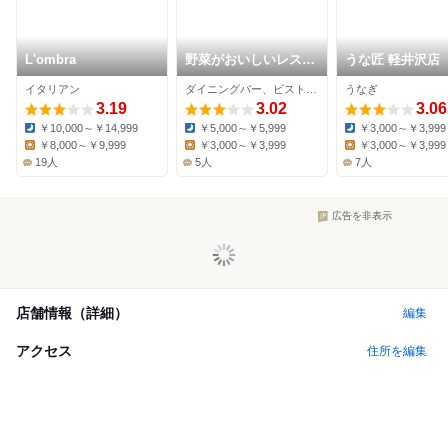
L'ombra
野菜がおいしいレスト
うな匠 軽井沢店
ラン atelier blå by
イタリアン
ダイニングバー、ビストロ、バル
うなぎ
LONGINGHOUSE
3.19
3.02
3.06
￥10,000～￥14,999
￥5,000～￥5,999
￥3,000～￥3,999
Dinner:
Dinner:
Dinner:
￥8,000～￥9,999
￥3,000～￥3,999
￥3,000～￥3,999
Lunch:
Lunch:
Lunch:
19人
5人
7人
広告を非表示
店舗情報（詳細）
編集
アクセス
住所を編集