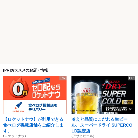
[PR]おススメのお店・情報
PR
PR
【ロケットナウ】が利用できる
冷えと品質にこだわる生ビー
食べログ掲載店舗をご紹介しま
ル。スーパードライ SUPERCO
す。
LD認定店
(ロケットナウ)
(アサヒビール)