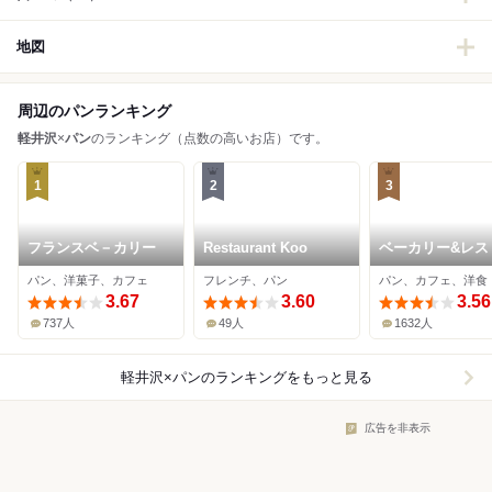
地図
周辺のパンランキング
軽井沢
×
パン
のランキング（点数の高いお店）です。
1
2
3
フランスベ－カリー
Restaurant Koo
ベーカリー&レス
ン沢村 旧軽井沢
パン、洋菓子、カフェ
フレンチ、パン
パン、カフェ、洋食
3.67
3.60
3.56
737人
49人
1632人
軽井沢×パン
のランキングをもっと見る
広告を非表示