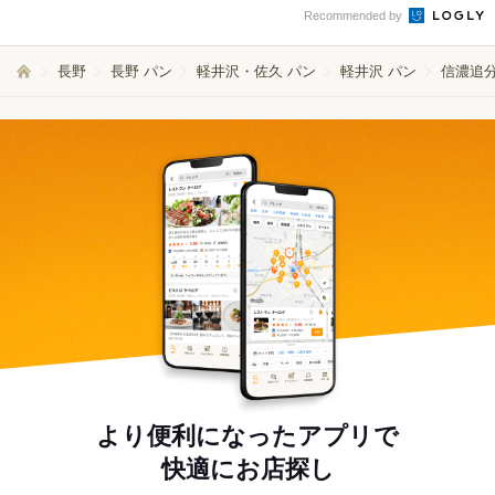
Recommended by
長野
長野 パン
軽井沢・佐久 パン
軽井沢 パン
信濃追分
より便利になったアプリで
快適にお店探し