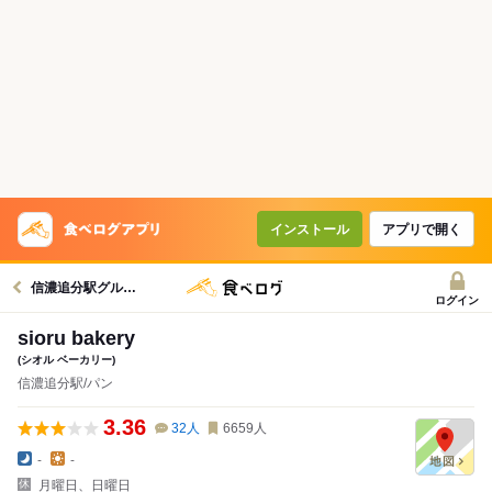
インストール
アプリで開く
信濃追分駅グルメへ
ログイン
sioru bakery
(シオル ベーカリー)
信濃追分駅/パン
3.36
32
人
6659
人
-
-
月曜日、日曜日