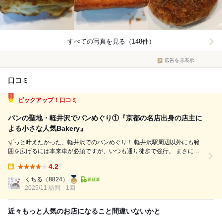
すべての写真を見る（148件）
広告を非表示
口コミ
ピックアップ！口コミ
パンの聖地・軽井沢でパンめぐり①『京都の名店出身の店主に
よる小さな人気Bakery』
ずっと叶えたかった、軽井沢でのパンめぐり！ 軽井沢駅周辺以外にも範
囲を広げるには本来車が必須ですが、いつも通り徒歩で強行。 まさに最
高な二日間となりました！ ----- 北佐久郡軽井沢町長倉に2021年4月にオ
4.2
ープンした人気ベーカリー。 近くにはバスも通っていないので、行くに
Takeout:
は車は...
くちる
（8824）
2025/11 訪問
1回
近々もっと人気のお店になること間違いないかと