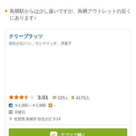
鳥栖駅からは少し遠いですが、鳥栖アウトレットの近く
にあります♪
クリーブラッツ
弥生が丘/パン、サンドイッチ、洋菓子
3.51
225
4170
人
人
￥1,000～￥1,999
-
夜
昼
月曜日
の
の
金
金
佐賀県
鳥栖市 弥生が丘 5-14
額
額
:
:
アプリで開く