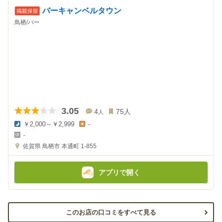
バーキャンベルタウン
鳥栖/バー
3.05
4
75
人
人
￥2,000～￥2,999
-
夜
昼
-
の
の
金
金
佐賀県
鳥栖市 本通町 1-855
額
額
:
:
アプリで開く
このお店の口コミをすべて見る