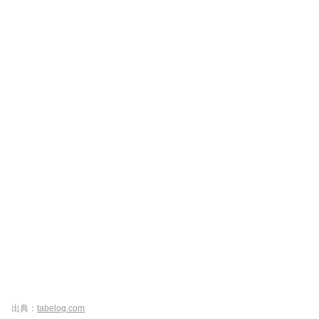
出典：
tabelog.com