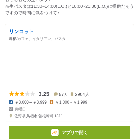
※生パスタは11:30~14:00(L.O.)と18:00~21:30(L.O.)に提供だそう
ですので時間に気をつけて♪
リンコット
鳥栖/カフェ、イタリアン、パスタ
3.25
57
2904
人
人
￥3,000～￥3,999
￥1,000～￥1,999
夜
昼
月曜日
の
の
金
金
佐賀県
鳥栖市 曽根崎町 1311
額
額
:
:
アプリで開く