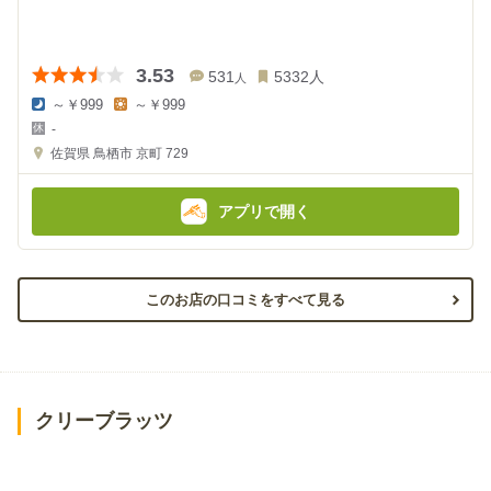
3.53
531
5332
人
人
～￥999
～￥999
夜
昼
-
の
の
金
金
佐賀県
鳥栖市 京町 729
額
額
:
:
アプリで開く
このお店の口コミをすべて見る
クリーブラッツ