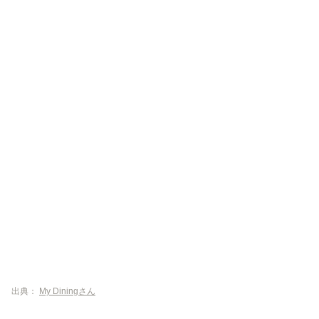
出典：
My Diningさん