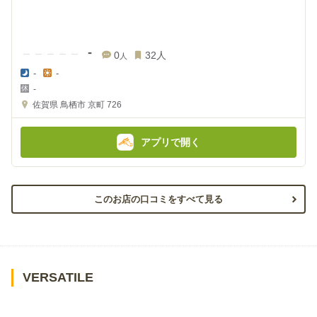
-
0
32
人
人
-
-
夜
昼
-
の
の
金
金
佐賀県
鳥栖市 京町 726
額
額
:
:
アプリで開く
このお店の口コミをすべて見る
VERSATILE