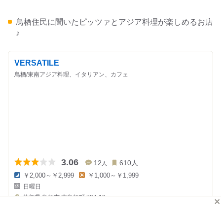
鳥栖住民に聞いたピッツァとアジア料理が楽しめるお店
♪
VERSATILE
鳥栖/東南アジア料理、イタリアン、カフェ
3.06
12
610
人
人
￥2,000～￥2,999
￥1,000～￥1,999
夜
昼
日曜日
の
の
金
金
佐賀県
鳥栖市 本鳥栖町 704-12
額
額
:
: