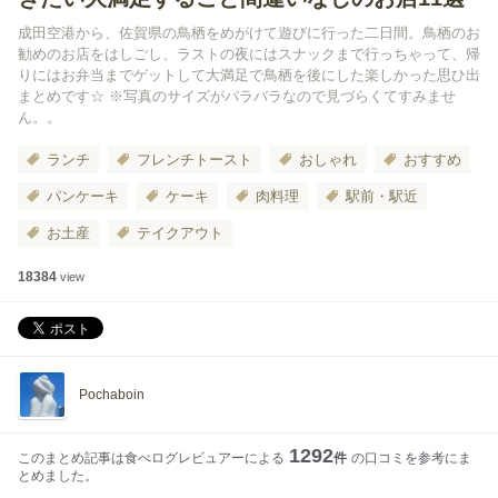
成田空港から、佐賀県の鳥栖をめがけて遊びに行った二日間。鳥栖のお
勧めのお店をはしごし、ラストの夜にはスナックまで行っちゃって、帰
りにはお弁当までゲットして大満足で鳥栖を後にした楽しかった思ひ出
まとめです☆ ※写真のサイズがバラバラなので見づらくてすみませ
ん。。
ランチ
フレンチトースト
おしゃれ
おすすめ
パンケーキ
ケーキ
肉料理
駅前・駅近
お土産
テイクアウト
18384
view
Pochaboin
1292
このまとめ記事は食べログレビュアーによる
件
の口コミを参考にま
とめました。