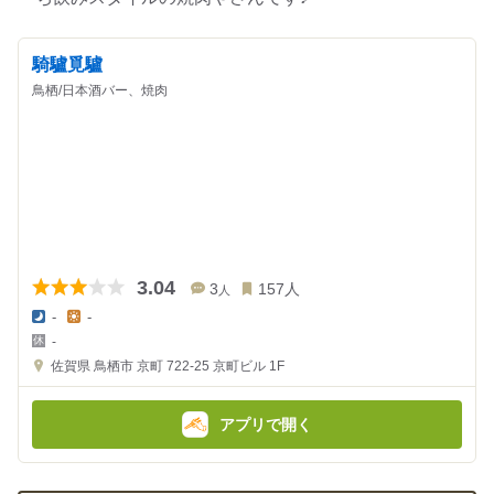
騎驢覓驢
鳥栖/日本酒バー、焼肉
3.04
3
157
人
人
-
-
夜
昼
-
の
の
金
金
佐賀県
鳥栖市 京町 722-25
京町ビル 1F
額
額
:
:
アプリで開く