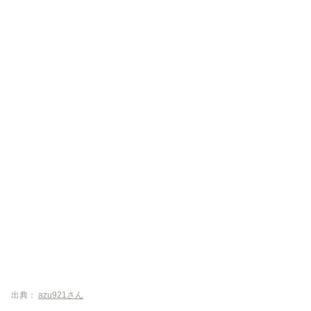
出典：
azu921さん