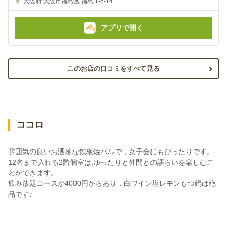
大阪府
大阪市福島区 福島 1-6-14
額
額
:
:
アプリで開く
このお店の口コミをすべて見る
ココロ
雰囲気の良いお洒落な鉄板焼バルで，女子会にもぴったりです。
12名まで入れる2階個室は,ゆったりと仲間との語らいを楽しむこ
とができます。
飲み放題コースが4000円からあり，白ワイン塩レモンもつ鍋は絶
品です♪