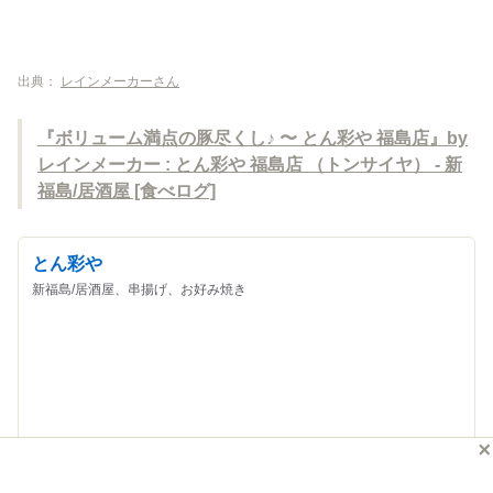
出典：
レインメーカーさん
『ボリューム満点の豚尽くし♪ 〜 とん彩や 福島店』by
レインメーカー : とん彩や 福島店 （トンサイヤ） - 新
福島/居酒屋 [食べログ]
とん彩や
新福島/居酒屋、串揚げ、お好み焼き
3.40
158
8880
人
人