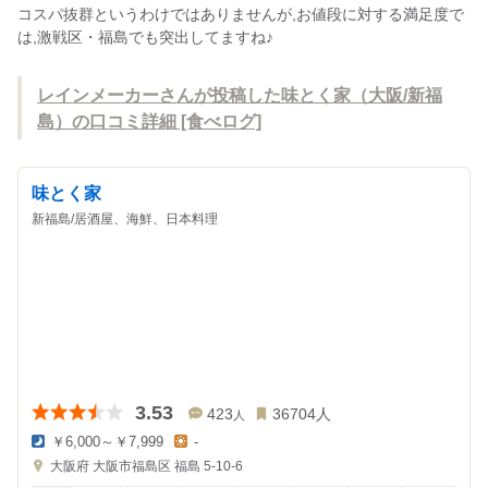
コスパ抜群というわけではありませんが,お値段に対する満足度で
は,激戦区・福島でも突出してますね♪
レインメーカーさんが投稿した味とく家（大阪/新福
島）の口コミ詳細 [食べログ]
味とく家
新福島/居酒屋、海鮮、日本料理
3.53
423
36704
人
人
￥6,000～￥7,999
-
夜
昼
大阪府
大阪市福島区 福島 5-10-6
の
の
金
金