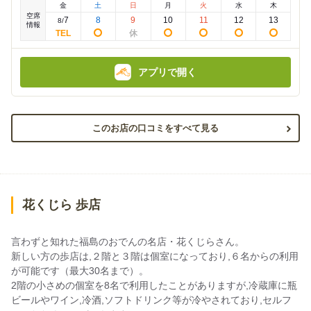
金
土
日
月
火
水
木
額
額
空席
:
:
7
8
9
10
11
12
13
8
/
情報
アプリで開く
このお店の口コミをすべて見る
花くじら 歩店
言わずと知れた福島のおでんの名店・花くじらさん。
新しい方の歩店は,２階と３階は個室になっており,６名からの利用
が可能です（最大30名まで）。
2階の小さめの個室を8名で利用したことがありますが,冷蔵庫に瓶
ビールやワイン,冷酒,ソフトドリンク等が冷やされており,セルフ