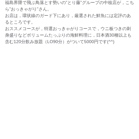
福島界隈で飛ぶ鳥落とす勢いの”とり藤”グループの中核店が，こち
ら”おっきゃがり”さん。
お店は，環状線のガード下にあり，厳選された鮮魚には定評のあ
るところです。
おススメコースが，特選おっきゃがりコースで，ウニ板つきの刺
身盛りなどボリュームたっぷりの海鮮料理に，日本酒30種以上も
含む120分飲み放題（LO90分）がついて5000円です(^^)