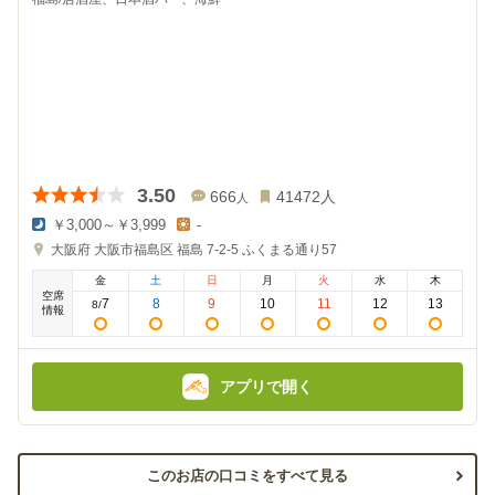
3.50
666
41472
人
人
￥3,000～￥3,999
-
夜
昼
大阪府
大阪市福島区 福島 7-2-5
ふくまる通り57
の
の
金
金
金
土
日
月
火
水
木
額
額
空席
:
:
7
8
9
10
11
12
13
8
/
情報
アプリで開く
このお店の口コミをすべて見る