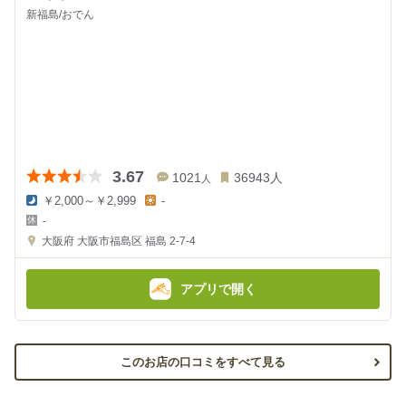
新福島/おでん
3.67
1021
36943
人
人
￥2,000～￥2,999
-
夜
昼
-
の
の
金
金
大阪府
大阪市福島区 福島 2-7-4
額
額
:
:
アプリで開く
このお店の口コミをすべて見る