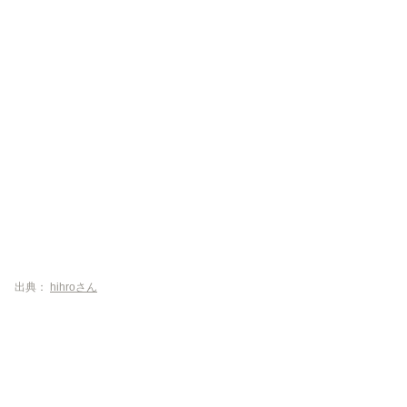
出典：
hihroさん