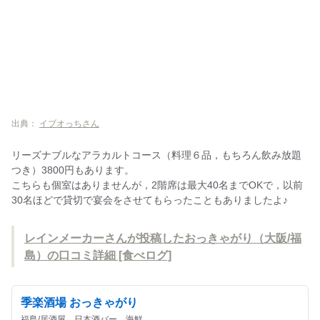
出典：
イブオっちさん
リーズナブルなアラカルトコース（料理６品，もちろん飲み放題
つき）3800円もあります。
こちらも個室はありませんが，2階席は最大40名までOKで，以前
30名ほどで貸切で宴会をさせてもらったこともありましたよ♪
レインメーカーさんが投稿したおっきゃがり（大阪/福
島）の口コミ詳細 [食べログ]
季楽酒場 おっきゃがり
福島/居酒屋、日本酒バー、海鮮