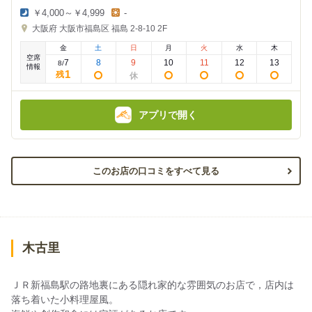
￥4,000～￥4,999
-
夜
昼
大阪府
大阪市福島区 福島 2-8-10
2F
の
の
金
金
金
土
日
月
火
水
木
額
額
空席
:
:
7
8
9
10
11
12
13
8
/
情報
1
残
アプリで開く
このお店の口コミをすべて見る
木古里
ＪＲ新福島駅の路地裏にある隠れ家的な雰囲気のお店で，店内は
落ち着いた小料理屋風。