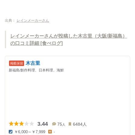
出典：
レインメーカーさん
レインメーカーさんが投稿した木古里（大阪/新福島）
の口コミ詳細 [食べログ]
木古里
新福島/創作料理、日本料理、海鮮
3.44
75
6484
人
人
￥6,000～￥7,999
-