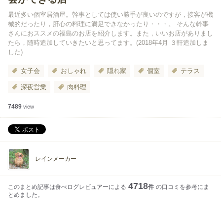
最近多い個室居酒屋。幹事としては使い勝手が良いのですが，接客が機
械的だったり，肝心の料理に満足できなかったり・・・。 そんな幹事
さんにおススメの福島のお店を紹介します。また，いいお店がありまし
たら，随時追加していきたいと思ってます。(2018年4月 ３軒追加しま
した)
女子会
おしゃれ
隠れ家
個室
テラス
深夜営業
肉料理
7489
view
レインメーカー
4718
このまとめ記事は食べログレビュアーによる
件
の口コミを参考にま
とめました。