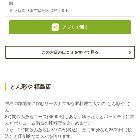
夜
昼
-
の
の
金
金
大阪府
大阪市福島区 福島 2-8-10
額
額
:
:
アプリで開く
このお店の口コミをすべて見る
とん彩や 福島店
福島の路地裏に佇むリーズナブルな豚料理で人気の"とん彩や"さ
ん。
3時間飲み放題コース(3600円)もあり，ゆったりとバラエティに富
んだボリューム満点の豚料理を楽しめます♪
また，2時間飲み放題は3100円(税込)，更に90分なら2600円（税
込）と圧倒的なコスパを誇ります。