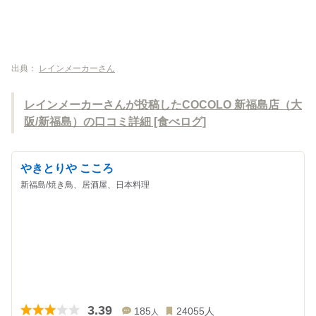
出典：
レインメーカーさん
レインメーカーさんが投稿したCOCOLO 新福島店（大
阪/新福島）の口コミ詳細 [食べログ]
やきとりや こころ
新福島/焼き鳥、居酒屋、日本料理
3.39
185
24055
人
人