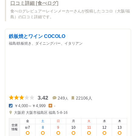
口コミ詳細 [食べログ]
食べログレビュアーレインメーカーさんが投稿したココロ（大阪/福
島）の口コミ詳細です。
鉄板焼とワイン COCOLO
福島/鉄板焼き、ダイニングバー、イタリアン
3.42
249
22106
人
人
￥4,000～￥4,999
-
夜
昼
大阪府
大阪市福島区 福島 5-8-16
の
の
金
金
金
土
日
月
火
水
木
額
額
空席
:
:
7
8
9
10
11
12
13
8
/
情報