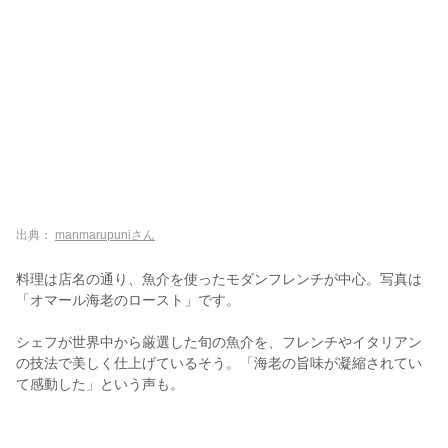
ラン
潮夢来
Buco di Muro 日テレプラザ店
出典：
manmarupuniさん
料理は店名の通り、魚介を使ったモダンフレンチが中心。写真は
「オマール海老のロースト」です。
シェフが世界中から厳選した旬の魚介を、フレンチやイタリアン
の技法で美しく仕上げているそう。「海老の旨味が凝縮されてい
て感動した」という声も。