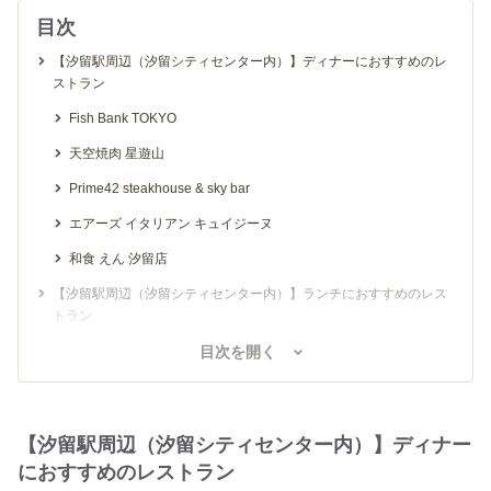
目次
【汐留駅周辺（汐留シティセンター内）】ディナーにおすすめのレ
ストラン
Fish Bank TOKYO
天空焼肉 星遊山
Prime42 steakhouse & sky bar
エアーズ イタリアン キュイジーヌ
和食 えん 汐留店
【汐留駅周辺（汐留シティセンター内）】ランチにおすすめのレス
トラン
ザ モメンタム バイ ポルシェ
目次を開く
ベトナム フロッグ 汐留店
シンガポール海南鶏飯 汐留店
【汐留駅周辺（汐留シティセンター内）】ディナー
台湾担仔麺 汐留店
におすすめのレストラン