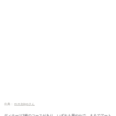
出典：
m.m.tokyoさん
ディナーは3種のコースがあり、いずれも華やかで、まるでアート