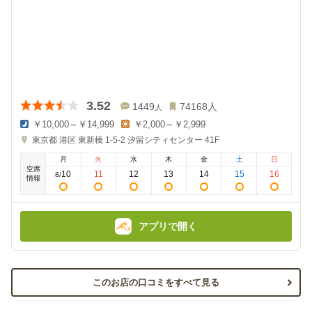
3.52
1449
74168
人
人
￥10,000～￥14,999
￥2,000～￥2,999
夜
昼
東京都
港区 東新橋 1-5-2
汐留シティセンター 41F
の
の
金
金
月
火
水
木
金
土
日
額
額
空席
:
:
10
11
12
13
14
15
16
8
/
情報
アプリで開く
このお店の口コミをすべて見る