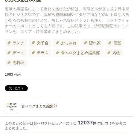
近年の再開発によって進化を遂げた汐留は、高層ビルが立ち並ぶ日本屈
指のビジネス街です。浜離宮恩賜庭園やイタリア街などのレトロな名所
があるのも魅力のひとつ。おしゃれなレストランも多く、ランチやディ
ナーのスポットとしても人気です。この記事では、汐留駅周辺のレスト
ランを、エリア・時間帯別にまとめました。
ランチ
女子会
おしゃれ
隠れ家
個室
デート
テラス
食べログまとめ編集部
名物
肉料理
1683
view
食べログまとめ編集部
12037
このまとめ記事は食べログレビュアーによる
件
の口コミを参考に
まとめました。