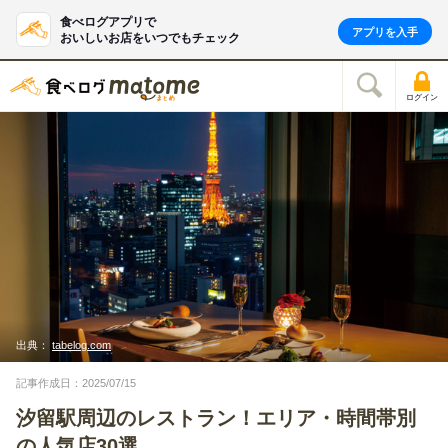
食べログアプリで
アプリを入手
おいしいお店をいつでもチェック
ログイン
出典：
tabelog.com
記事作成日：2025/07/15
汐留駅周辺のレストラン！エリア・時間帯別
の人気店30選