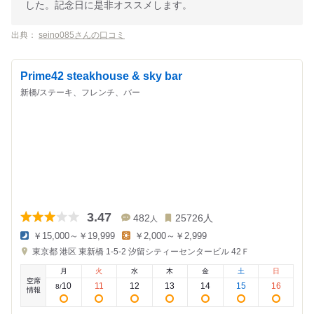
した。記念日に是非オススメします。
出典：
seino085さんの口コミ
Prime42 steakhouse & sky bar
新橋/ステーキ、フレンチ、バー
3.47
482
25726
人
人
￥15,000～￥19,999
￥2,000～￥2,999
夜
昼
東京都
港区 東新橋 1-5-2
汐留シティーセンタービル 42Ｆ
の
の
金
金
月
火
水
木
金
土
日
額
額
空席
:
:
10
11
12
13
14
15
16
8
/
情報