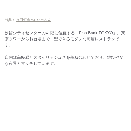
ミッレ フィオーレ
【汐留駅周辺（ハマサイトグルメ内）】ディナーにおすすめのレス
トラン
出典：
今日何食べたいのさん
鉄板や かんろ 浜松町店
汐留シティセンターの41階に位置する「Fish Bank TOKYO」。東
【汐留駅周辺（ハマサイトグルメ内）】ランチにおすすめのレスト
京タワーからお台場まで一望できるモダンな高層レストランで
ラン
す。
イタリアーナ エノテカ ドォーロ
店内は高級感とスタイリッシュさを兼ね合わせており、煌びやか
新台北 別館
な夜景とマッチしています。
ロイヤルココナッツガーデン
ぽど 浜松町
【汐留駅周辺（Pedi汐留内）】ランチにおすすめのレストラン
インド式 チャオカリー 汐留店
シーロム ソイ 9
チャイナドール 汐留店
【汐留駅周辺（日本テレビタワー内）】ランチにおすすめのレスト