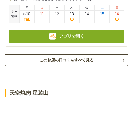
の
の
金
金
月
火
水
木
金
土
日
額
額
空席
:
:
10
11
12
13
14
15
16
8
/
情報
アプリで開く
このお店の口コミをすべて見る
天空焼肉 星遊山