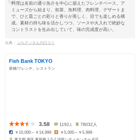
料理は名前の通り魚介を中心に据えたフレンチベース。ア
ミューズから始まり、前菜、魚料理、肉料理、デザートま
で、ひと皿ごとの彩りと香りが美しく、目でも楽しめる構
成。素材の持ち味を活かしつつ、ソースや火入れで絶妙な
コントラストを生み出していて、味の完成度が高い。
出典：
ぶちクンさんの口コミ
Fish Bank TOKYO
新橋/フレンチ、レストラン
3.58
1192
78032
人
人
￥10,000～￥14,999
￥5,000～￥5,999
夜
昼
東京都
港区 東新橋 1-5-2
汐留シティセンター 41F