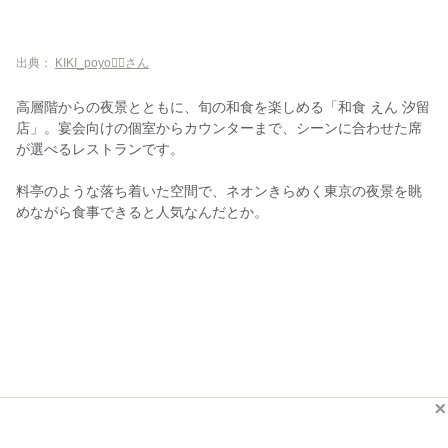
出典：
KIKI_poyo◡̈⃝︎さん
高層階からの夜景とともに、旬の和食を楽しめる「和食 えん 汐留
店」。宴会向けの個室からカウンターまで、シーンに合わせた席
が選べるレストランです。
料亭のような落ち着いた空間で、ネオンきらめく東京の夜景を眺
めながら食事できると人気なんだとか。