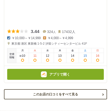
3.44
324
17432
人
人
￥10,000～￥14,999
￥4,000～￥4,999
夜
昼
東京都
港区 東新橋 1-5-2
汐留シティーセンタービル 41F
の
の
金
金
月
火
水
木
金
土
日
額
額
空席
:
:
10
11
12
13
14
15
16
8
/
情報
アプリで開く
このお店の口コミをすべて見る