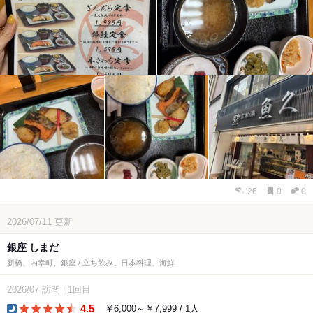
26
0
0
2026/07/11
更新
銀座 しまだ
新橋、内幸町、銀座 / 立ち飲み、日本料理、海鮮
2026/07
訪問
|
1回目
4.5
￥6,000～￥7,999 / 1人