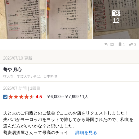
12
33
1
0
2026/07/10
更新
蕎や 月心
祐天寺、学芸大学 / そば、日本料理
2026/07
訪問
|
1回目
4.5
￥6,000～￥7,999 / 1人
dinner
夫と夫のご両親とのご飯会でここのお店をリクエストしました！
夫パパがヨーロッパをヨットで旅してから帰国されたので、和食を
選んだ方がいいかな？と思いました。
蕎麦居酒屋さんって最高のチョイ...
詳細を見る