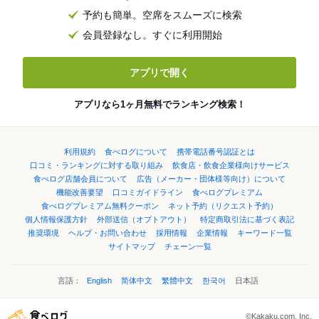
予約も簡単。空席をスムーズに検索
会員登録なし。すぐに利用開始
アプリで開く
アプリなら1ヶ月無料でランキング検索！
利用規約
食べログについて
携帯電話番号認証とは
口コミ・ランキングに対する取り組み
飲食店・飲食企業様向けサービス
食べログ店舗会員について
広告（メーカー・団体様等向け）について
機能改善要望
口コミガイドライン
食べログプレミアム
食べログプレミアム無料クーポン
ネット予約（リクエスト予約）
個人情報保護方針
外部送信（オプトアウト）
特定商取引法に基づく表記
推奨環境
ヘルプ・お問い合わせ
採用情報
企業情報
キーワード一覧
サイトマップ
チェーン一覧
言語：
English
简体中文
繁體中文
한국어
日本語
©Kakaku.com, Inc.