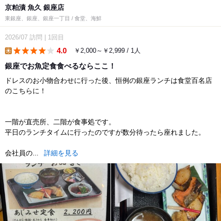
京粕漬 魚久 銀座店
東銀座、銀座、銀座一丁目 / 食堂、海鮮
2026/07
訪問
|
1回目
4.0
￥2,000～￥2,999 / 1人
lunch
銀座でお魚定食食べるならここ！
ドレスのお小物合わせに行った後、恒例の銀座ランチは食堂百名店
のこちらに！
一階が直売所、二階が食事処です。
平日のランチタイムに行ったのですが数分待ったら座れました。
会社員の...
詳細を見る