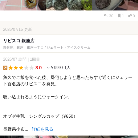
30
1
0
2026/07/16
更新
リビスコ 銀座店
東銀座、銀座、銀座一丁目 / ジェラート・アイスクリーム
2026/07
訪問
|
1回目
3.0
～￥999 / 1人
lunch
魚久でご飯を食べた後、帰宅しようと思ったらすぐ近くにジェラー
ト百名店のリビスコを発見。
吸い込まれるようにウォークイン。
オブゼ牛乳 シングルカップ（¥650）
長野県小布...
詳細を見る