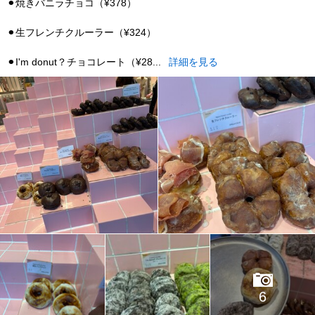
⚫︎焼きバニラチョコ（¥378）
⚫︎生フレンチクルーラー（¥324）
⚫︎I'm donut？チョコレート（¥28...
詳細を見る
6