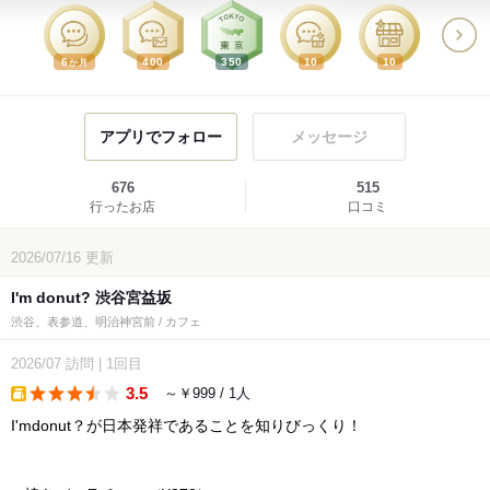
6
400
350
10
10
か月
アプリでフォロー
メッセージ
676
515
行ったお店
口コミ
2026/07/16
更新
I'm donut? 渋谷宮益坂
渋谷、表参道、明治神宮前 / カフェ
2026/07
訪問
|
1回目
3.5
～￥999 / 1人
takeout
I'mdonut？が日本発祥であることを知りびっくり！