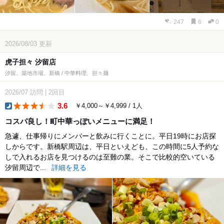
247
6
0
2026/08/03
更新
虎子担々 汐留店
汐留、築地市場、新橋 / 中華料理、担々麺
2026/07
訪問
|
2回目
3.6
￥4,000～￥4,999 / 1人
dinner
コスパ良し！町中華っぽいメニューに満足！
急遽、仕事帰りにメンバーと飲みに行くことに。平日19時にお店探
しからです。新橋駅周辺は、平日といえども、この時間に5人予約な
しで入れるお店を見つけるのは至難の業。そこで比較的空いている
汐留周辺で...
詳細を見る