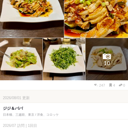
10
247
4
0
2026/08/01
更新
ジジ＆ババ
日本橋、三越前、東京 / 洋食、コロッケ
2026/07
訪問
|
1回目