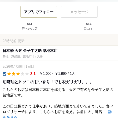
アプリでフォロー
メッセージ
441
414
行ったお店
口コミ
23時間前
更新
日本橋 天丼 金子半之助 築地本店
築地、東銀座、築地市場 / 天丼
2026/07
訪問
|
1回目
3.1
￥1,000～￥1,999 / 1人
dinner
胡麻油と丼ツユの甘い香り！でも衣ガリガリ。。。
こちらのお店は日本橋に本店を構える、天丼で有名な金子半之助の
築地店です。
この日は勝どきで仕事があり、築地方面まで歩いてみました。食べ
ログリサーチにより、こちらのお店を発見。以前に大手町店...
詳
細を見る