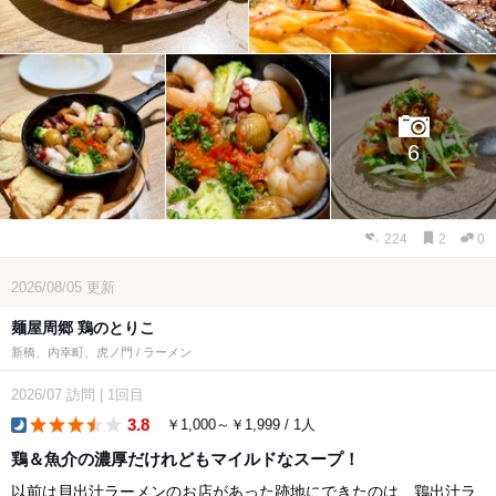
6
224
2
0
2026/08/05
更新
麺屋周郷 鶏のとりこ
新橋、内幸町、虎ノ門 / ラーメン
2026/07
訪問
|
1回目
3.8
￥1,000～￥1,999 / 1人
dinner
鶏＆魚介の濃厚だけれどもマイルドなスープ！
以前は貝出汁ラーメンのお店があった跡地にできたのは、鶏出汁ラ