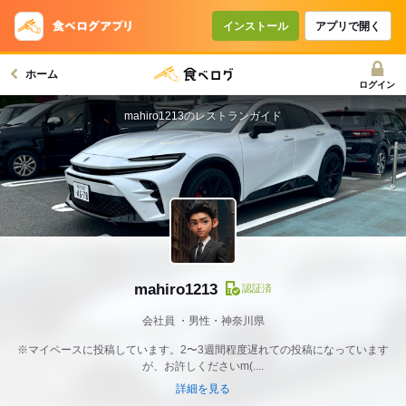
インストール
アプリで開く
ホーム
ログイン
mahiro1213のレストランガイド
mahiro1213
認証済
会社員
男性・神奈川県
※マイペースに投稿しています。2〜3週間程度遅れての投稿になっています
が、お許しくださいm(....
詳細を見る