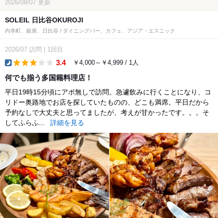
2026/08/07
更新
SOLEIL 日比谷OKUROJI
内幸町、銀座、日比谷 / ダイニングバー、カフェ、アジア・エスニック
2026/07
訪問
|
1回目
3.4
￥4,000～￥4,999 / 1人
dinner
何でも揃う多国籍料理店！
平日19時15分頃にアポ無しで訪問。急遽飲みに行くことになり、コ
リドー奥路地でお店を探していたものの、どこも満席。平日だから
予約なしで大丈夫と思ってましたが、考えが甘かったです。。。そ
してふらふ...
詳細を見る