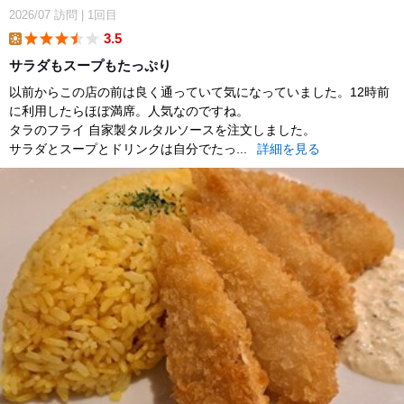
2026/07
訪問
|
1回目
3.5
lunch
サラダもスープもたっぷり
以前からこの店の前は良く通っていて気になっていました。12時前
に利用したらほぼ満席。人気なのですね。
タラのフライ 自家製タルタルソースを注文しました。
サラダとスープとドリンクは自分でたっ...
詳細を見る