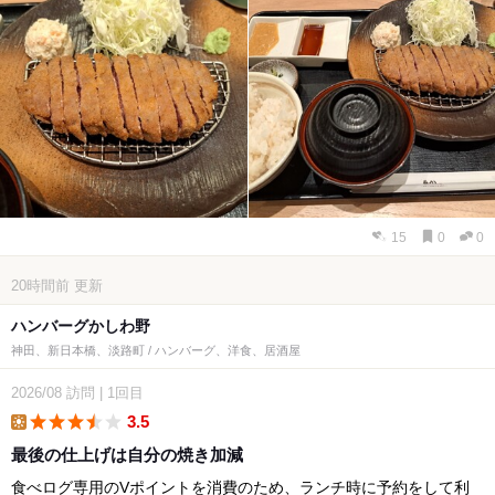
15
0
0
20時間前
更新
ハンバーグかしわ野
神田、新日本橋、淡路町 / ハンバーグ、洋食、居酒屋
2026/08
訪問
|
1回目
3.5
lunch
最後の仕上げは自分の焼き加減
食べログ専用のVポイントを消費のため、ランチ時に予約をして利