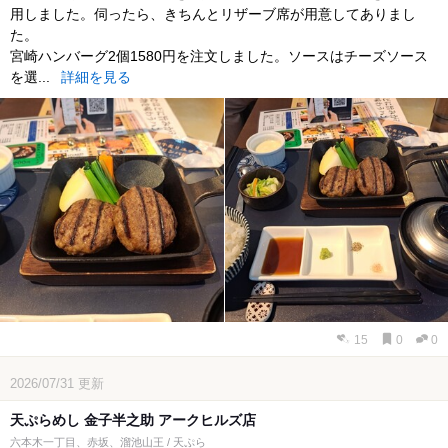
用しました。伺ったら、きちんとリザーブ席が用意してありまし
た。
宮崎ハンバーグ2個1580円を注文しました。ソースはチーズソース
を選...
詳細を見る
15
0
0
2026/07/31
更新
天ぷらめし 金子半之助 アークヒルズ店
六本木一丁目、赤坂、溜池山王 / 天ぷら