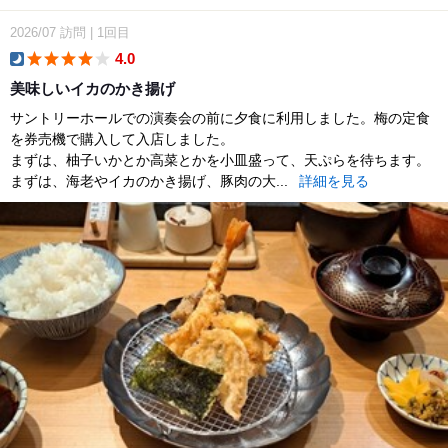
2026/07
訪問
|
1回目
4.0
dinner
美味しいイカのかき揚げ
サントリーホールでの演奏会の前に夕食に利用しました。梅の定食
を券売機で購入して入店しました。
まずは、柚子いかとか高菜とかを小皿盛って、天ぷらを待ちます。
まずは、海老やイカのかき揚げ、豚肉の大...
詳細を見る