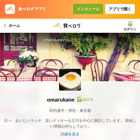
インストール
アプリで開く
ホーム
ログイン
omarukaneのレストランガイド
omarukane
認証済
50代後半・男性・東京都
日々、おいしいランチ、旨いディナーを立川を中心に探訪しています。 美味し
い情報お待ちしており...
詳細を見る