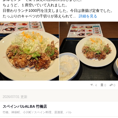
ちょうど、１席空いていて入れました。
日替わりランチ1000円を注文しました。今日は唐揚げ定食でした。
たっぷりのキャベツの千切りが添えられて...
詳細を見る
4
0
0
2026/07/31
更新
スペインバルALBA 竹橋店
竹橋、神保町、小川町 / スペイン料理、居酒屋、バル