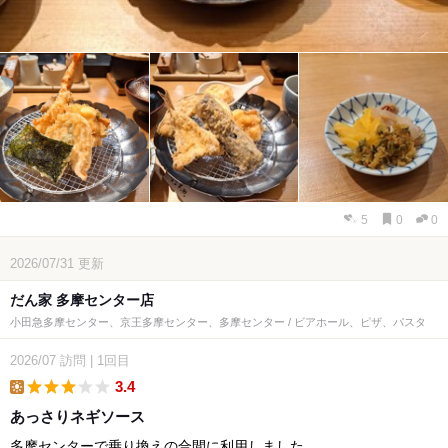
5
0
0
2026/07/31
更新
だん家 多摩センター店
小田急多摩センター、京王多摩センター、多摩センター / ビアホール、ピザ、パスタ
2026/07
訪問
|
1回目
3.4
lunch
あっさりネギソース
多摩センターで乗り換えの合間に利用しました。