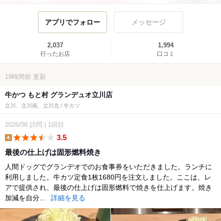
アプリでフォロー
メッセージ
2,037
1,994
行ったお店
口コミ
19時間前
更新
牛かつ もと村 グランデュオ立川店
立川、立川南、立川北 / 牛カツ
2026/08
訪問
|
1回目
3.5
lunch
最後の仕上げは固形燃料焼き
人間ドッグでグランデオでのお食事券をいただきました。ランチに
利用しました。牛カツ定食1枚1680円を注文しました。ここは、レ
アで提供され、最後の仕上げは固形燃料で焼きを仕上げます。焼き
加減を自分...
詳細を見る