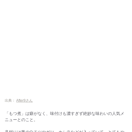
出典：
After9さん
「もつ煮」は癖がなく、味付けも濃すぎず絶妙な味わいの人気メ
ニューとのこと。
具材には豚の白モツやガツ、カシラなどが入っていて、とてもや