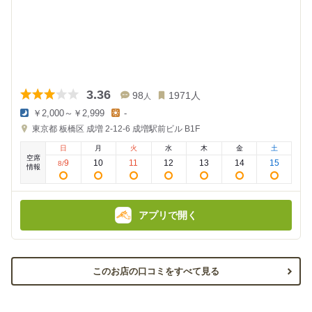
3.36
98
1971
人
人
￥2,000～￥2,999
-
夜
昼
東京都
板橋区 成増 2-12-6
成増駅前ビル B1F
の
の
金
金
日
月
火
水
木
金
土
額
額
空席
:
:
9
10
11
12
13
14
15
8
/
情報
アプリで開く
このお店の口コミをすべて見る