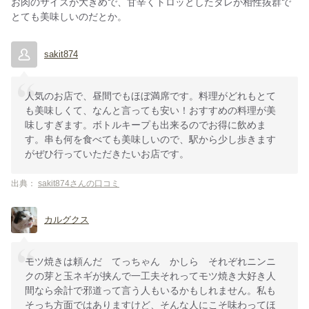
お肉のサイズが大きめで、甘辛くトロッとしたタレが相性抜群で
とても美味しいのだとか。
sakit874
人気のお店で、昼間でもほぼ満席です。料理がどれもとて
も美味しくて、なんと言っても安い！おすすめの料理が美
味しすぎます。ボトルキープも出来るのでお得に飲めま
す。串も何を食べても美味しいので、駅から少し歩きます
がぜひ行っていただきたいお店です。
出典：
sakit874さんの口コミ
カルグクス
モツ焼きは頼んだ てっちゃん かしら それぞれニンニ
クの芽と玉ネギが挟んで一工夫それってモツ焼き大好き人
間なら余計で邪道って言う人もいるかもしれません。私も
そっち方面ではありますけど、そんな人にこそ味わってほ