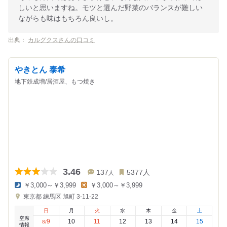
しいと思いますね。モツと選んだ野菜のバランスが難しい
ながらも味はもちろん良いし。
出典：
カルグクスさんの口コミ
やきとん 泰希
地下鉄成増/居酒屋、もつ焼き
3.46
137
5377
人
人
￥3,000～￥3,999
￥3,000～￥3,999
夜
昼
東京都
練馬区 旭町 3-11-22
の
の
金
金
日
月
火
水
木
金
土
額
額
空席
:
:
9
10
11
12
13
14
15
8
/
情報