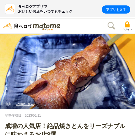
食べログアプリで
アプリを入手
おいしいお店をいつでもチェック
ログイン
出典：
koume_さん
記事作成日：2023/05/11
成増の人気店！絶品焼きとんをリーズナブル
に味わえるお店8選