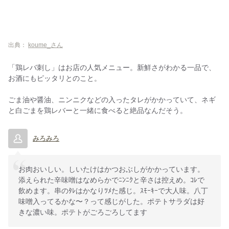
出典：
koume_さん
「鶏レバ刺し」はお店の人気メニュー。新鮮さがわかる一品で、
お酒にもピッタリとのこと。
ごま油や醤油、ニンニクなどの入ったタレがかかっていて、ネギ
と白ごまを鶏レバーと一緒に食べると絶品なんだそう。
みろみろ
お肉おいしい。しいたけはかつおぶしがかかっています。
添えられた辛味噌はなめらかでﾆﾝﾆｸと辛さは控えめ。ｺﾚで
飲めます。串のﾀﾚはかなりﾂﾒた感じ。ｽﾓｰｷｰで大人味。八丁
味噌入ってるかな〜？って感じがした。ポテトサラダは好
きな濃い味。ポテトがごろごろしてます