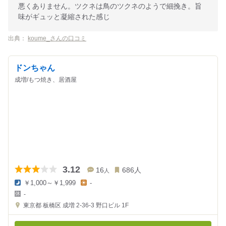
悪くありません。ツクネは鳥のツクネのようで細挽き。旨
味がギュッと凝縮された感じ
出典：
koume_さんの口コミ
ドンちゃん
成増/もつ焼き、居酒屋
3.12
16
686
人
人
￥1,000～￥1,999
-
夜
昼
-
の
の
金
金
東京都
板橋区 成増 2-36-3
野口ビル 1F
額
額
:
: