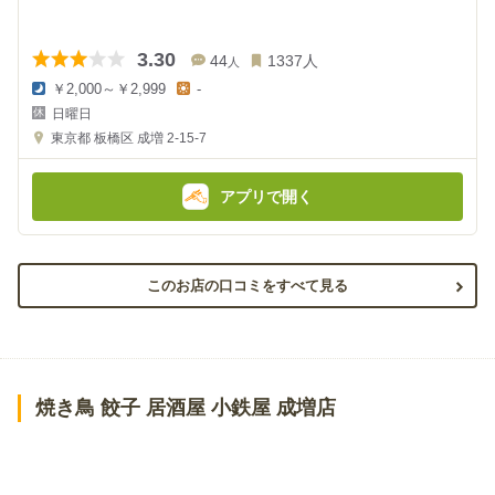
3.30
44
1337
人
人
￥2,000～￥2,999
-
夜
昼
日曜日
の
の
金
金
東京都
板橋区 成増 2-15-7
額
額
:
:
アプリで開く
このお店の口コミをすべて見る
焼き鳥 餃子 居酒屋 小鉄屋 成増店