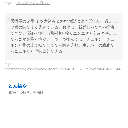
出典：
みろみろさんの口コミ
居酒屋の定番”モツ煮込み”の中で煮込まれた珍しい一品。モ
ツ煮の味がよく染みている。お次は、新鮮じゃなきゃ提供
できない”鶏レバ刺し”胡麻油と搾りニンニクと刻みネギ。上
からゴマを降り注ぐ。一つ一つ摘んでは、チュルン、チュ
ルンと舌の上で転がしてから噛み込む。生レバーの繊維か
らニュルリと旨味成分が迸る
出典：
https://tabelog.com/tokyo/A1322/A132204/13119200/dtlrvwlst/B454082244/
とん福や
成増/もつ焼き、串揚げ