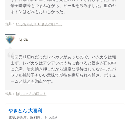
辛子味噌等もつまみながら、ビールを飲みました。皿のヤ
キトンはどれもおいしかった。
出典：
いっちゃん2013さんの口コミ
fujidai
前回売り切れだったレバカツがあったので、ハムカツは頼
まず。レバカツはアツアツのうちに食べると旨さが口の中
に充満。炭火焼き押しだから過度な期待はしてなかったパ
ワフル焼餃子もいい意味で期待を裏切られる旨さ。ボリュ
ームと味とも満点です。
出典：
fujidaiさんの口コミ
やきとん 大喜利
成増/居酒屋、豚料理、もつ焼き