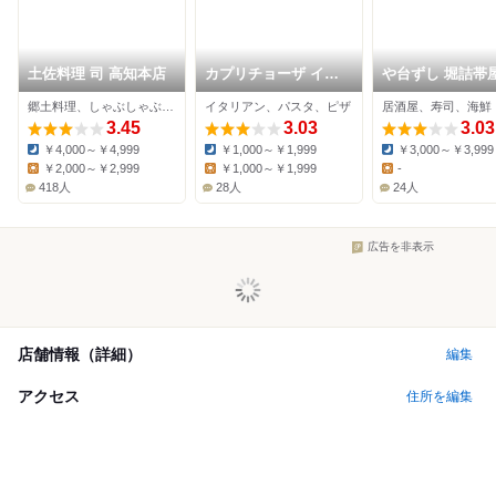
土佐料理 司 高知本店
カプリチョーザ イオ
や台ずし 堀詰帯
ンモール高知店
郷土料理、しゃぶしゃぶ、居酒屋
イタリアン、パスタ、ピザ
居酒屋、寿司、海鮮
3.45
3.03
3.03
￥4,000～￥4,999
￥1,000～￥1,999
￥3,000～￥3,999
Dinner:
Dinner:
Dinner:
￥2,000～￥2,999
￥1,000～￥1,999
-
Lunch:
Lunch:
Lunch:
418人
28人
24人
広告を非表示
店舗情報（詳細）
編集
アクセス
住所を編集