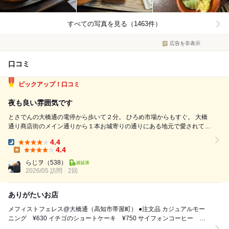
すべての写真を見る（1463件）
広告を非表示
口コミ
ピックアップ！口コミ
夜も良い雰囲気です
とさでんの大橋通の電停から歩いて２分。 ひろめ市場からもすぐ。 大橋
通り商店街のメイン通りから１本お城寄りの通りにある地元で愛されてい
る喫茶店です。 朝のモーニングから昼も夜もゆったりとしたいお客さん
4.4
で静かに賑わっています。 とても落ち着いた雰囲気のお店で、見た目よ
Dinner:
4.4
りも席数があるよ。 ...
Lunch:
らじヲ
（538）
2026/05 訪問
2回
ありがたいお店
メフィストフェレス@大橋通（高知市帯屋町） ●注文品 カジュアルモー
ニング ¥630 イチゴのショートケーキ ¥750 サイフォンコーヒー
¥480 ●個人的評価...