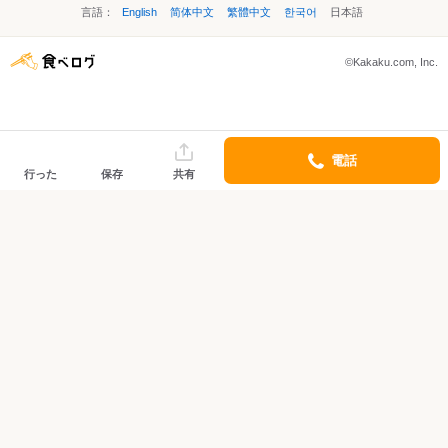
言語：
English
简体中文
繁體中文
한국어
日本語
©Kakaku.com, Inc.
電話
行った
保存
共有