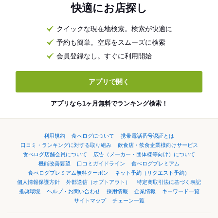
快適にお店探し
クイックな現在地検索。検索が快適に
予約も簡単。空席をスムーズに検索
会員登録なし。すぐに利用開始
アプリで開く
アプリなら1ヶ月無料でランキング検索！
利用規約
食べログについて
携帯電話番号認証とは
口コミ・ランキングに対する取り組み
飲食店・飲食企業様向けサービス
食べログ店舗会員について
広告（メーカー・団体様等向け）について
機能改善要望
口コミガイドライン
食べログプレミアム
食べログプレミアム無料クーポン
ネット予約（リクエスト予約）
個人情報保護方針
外部送信（オプトアウト）
特定商取引法に基づく表記
推奨環境
ヘルプ・お問い合わせ
採用情報
企業情報
キーワード一覧
サイトマップ
チェーン一覧