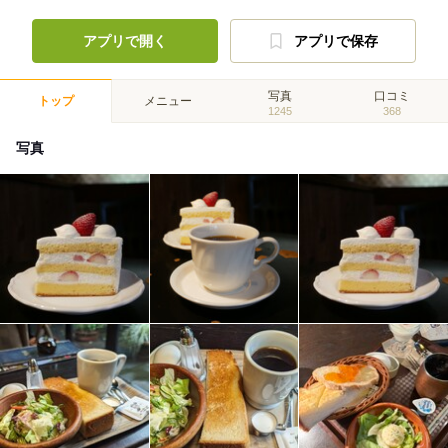
アプリで開く
アプリで保存
写真
口コミ
トップ
メニュー
1245
368
写真