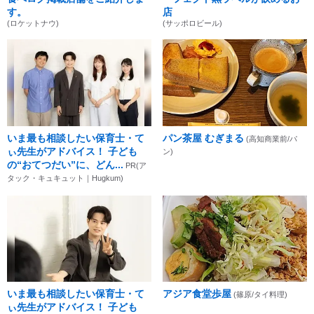
す。
店
(ロケットナウ)
(サッポロビール)
いま最も相談したい保育士・て
パン茶屋 むぎまる
(高知商業前/パ
ぃ先生がアドバイス！ 子ども
ン)
の“おてつだい”に、どん...
PR(ア
タック・キュキュット｜Hugkum)
いま最も相談したい保育士・て
アジア食堂歩屋
(篠原/タイ料理)
ぃ先生がアドバイス！ 子ども