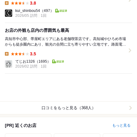
3.8
Lunch:
kui_shinbou54
（497）
2026/05 訪問
1回
お店の外観も店内の雰囲気も最高
高知市中心部、帯屋町エリアにある老舗喫茶店です。高知城やひろめ市場
からも徒歩圏内にあり、観光の合間に立ち寄りやすい立地です。路面電車
の大橋通電停からも近く、アクセスは良好です。 ...
3.5
Lunch:
てじお1326
（1695）
2026/02 訪問
1回
口コミをもっと見る（368人）
[PR] 近くのお店
もっと見る