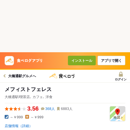
インストール
アプリで開く
大橋通駅グルメへ
ログイン
メフィストフェレス
大橋通駅/喫茶店､ カフェ､ 洋食
3.56
368
人
6883
人
～￥999
～￥999
店舗情報（詳細）