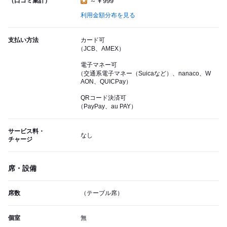
（口コミ集計）
～￥999
利用金額分布を見る
支払い方法
カード可
（JCB、AMEX）
電子マネー可
（交通系電子マネー（Suicaなど）、nanaco、W
AON、QUICPay）
QRコード決済可
（PayPay、au PAY）
サービス料・
なし
チャージ
席・設備
席数
（テーブル席）
個室
無