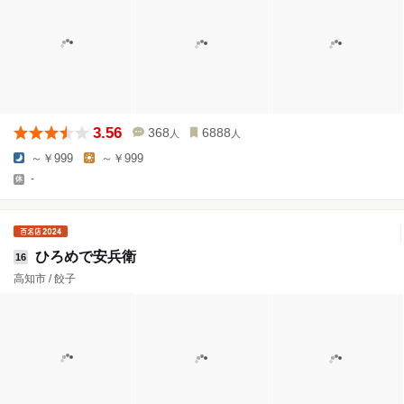
3.56
368
6888
人
人
～￥999
～￥999
-
ひろめで安兵衛
16
高知市 / 餃子