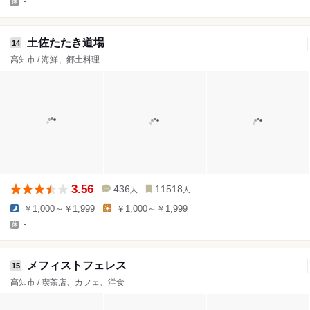
-
土佐たたき道場
14
高知市 / 海鮮、郷土料理
3.56
436
11518
人
人
￥1,000～￥1,999
￥1,000～￥1,999
-
メフィストフェレス
15
高知市 / 喫茶店、カフェ、洋食