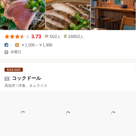
3.73
502
18852
人
人
-
￥1,000～￥1,999
水曜日
コックドール
2
高知市 / 洋食、オムライス