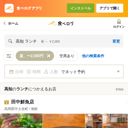
インストール
アプリで開く
ホーム
ログイン
変更
高知 ランチ
昼 ～ ￥2,000
昼、〜2,000円
空席あり
他の検索条件
日時
時間
人数
でネット予約
高知
の
ランチ
につかえる
お店
976
件
田中鮮魚店
1
高岡郡中土佐町 / 海鮮