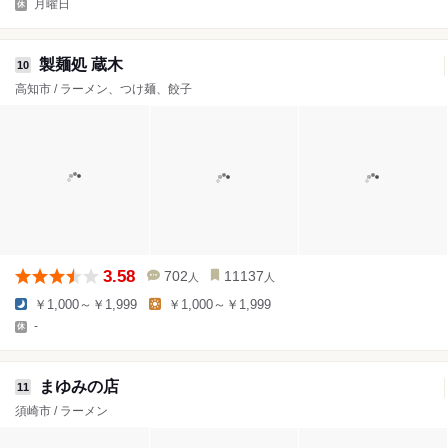
月曜日
製麺処 蔵木
10
高知市 / ラーメン、つけ麺、餃子
3.58
702
11137
人
人
￥1,000～￥1,999
￥1,000～￥1,999
-
まゆみの店
11
須崎市 / ラーメン