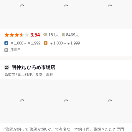
3.54
181
8469
人
人
￥1,000～￥1,999
￥1,000～￥1,999
月曜日
明神丸 ひろめ市場店
20
高知市 / 郷土料理、食堂、海鮮
“漁師が釣って 漁師が焼いた” で有名な一本釣り鰹、藁焼きたたき専門