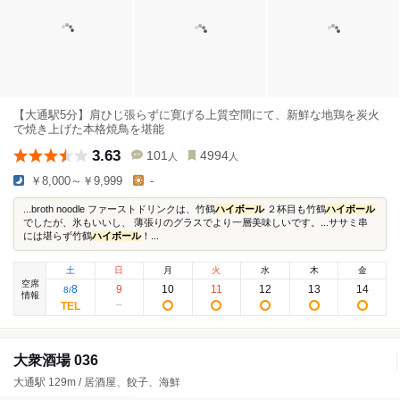
【大通駅5分】肩ひじ張らずに寛げる上質空間にて、新鮮な地鶏を炭火
で焼き上げた本格焼鳥を堪能
3.63
101
4994
人
人
￥8,000～￥9,999
-
...broth noodle ファーストドリンクは、竹鶴
ハイボール
２杯目も竹鶴
ハイボール
でしたが、氷もいいし、 薄張りのグラスでより一層美味しいです。...ササミ串
には堪らず竹鶴
ハイボール
！...
土
日
月
火
水
木
金
空席
8
9
10
11
12
13
14
8
/
情報
大衆酒場 036
大通駅 129m / 居酒屋、餃子、海鮮