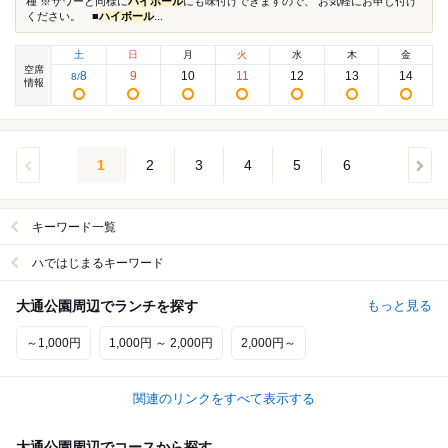
種 ※サワーと同様に
ハイボール
にも味付けできますので、 お気軽にお申し付け
ください。 ■
ハイボール
...
土
日
月
火
水
木
金
空席
8
9
10
11
12
13
14
8
/
情報
1
2
3
4
5
6
キーワード一覧
ハではじまるキーワード
大通公園周辺でランチを探す
もっと見る
～1,000円
1,000円 ～ 2,000円
2,000円～
関連のリンクをすべて表示する
大通公園周辺でコースから探す