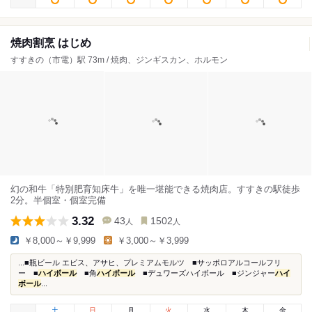
焼肉割烹 はじめ
すすきの（市電）駅 73m / 焼肉、ジンギスカン、ホルモン
幻の和牛「特別肥育知床牛」を唯一堪能できる焼肉店。すすきの駅徒歩
2分。半個室・個室完備
3.32
43
1502
人
人
￥8,000～￥9,999
￥3,000～￥3,999
...■瓶ビール エビス、アサヒ、プレミアムモルツ ■サッポロアルコールフリ
ー ■
ハイボール
■角
ハイボール
■デュワーズハイボール ■ジンジャー
ハイ
ボール
...
土
日
月
火
水
木
金