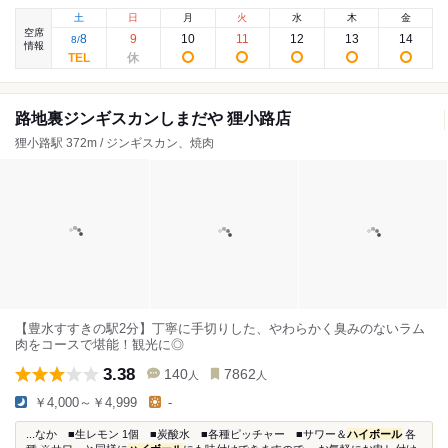
土
日
月
火
水
木
金
空席
8
9
10
11
12
13
14
8
/
情報
路地裏ジンギスカンしまだや 狸小路店
狸小路駅 372m / ジンギスカン、焼肉
【豊水すすきの駅2分】丁寧に手切りした、やわらかく臭みのないラム
肉をコースで堪能！観光に◎
3.38
140
7862
人
人
￥4,000～￥4,999
-
...なか ■生レモン 1個 ■炭酸水 ■各種ピッチャー ■サワー＆
ハイボール
各