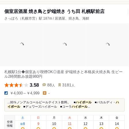
個室居酒屋 焼き鳥と炉端焼き うち田 札幌駅前店
さっぽろ（札幌市営）駅 187m / 居酒屋、焼き鳥、海鮮
札幌駅1分◆個室あり喫煙OK◎道産 炉端焼きと本格炭火焼き鳥 生ビー
ル2時間飲み放題980円
3.58
88
3181
人
人
￥4,000～￥4,999
-
...00％ノンアルコールビールテイスト飲料。 ■
ハイボール
■バカルディ・
ハ
イボール
■デュワーズハイボール ■コーラ
ハイボール
...
土
日
月
火
水
木
金
空席
8
9
10
11
12
13
14
8
/
情報