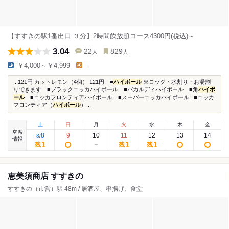
【すすきの駅1番出口 ３分】2時間飲放題コース4300円(税込)～
3.04
22
829
人
人
￥4,000～￥4,999
-
...121円 カットレモン（4個） 121円 ■
ハイボール
※ロック・水割り・お湯割
りできます ■ブラックニッカハイボール ■バカルディハイボール ■角
ハイボ
ール
■ニッカフロンティアハイボール ■スーパーニッカハイボール...■ニッカ
フロンティア（
ハイボール
）...
土
日
月
火
水
木
金
空席
8
9
10
11
12
13
14
8
/
情報
1
1
1
残
残
残
恵美須商店 すすきの
すすきの（市営）駅 48m / 居酒屋、串揚げ、食堂