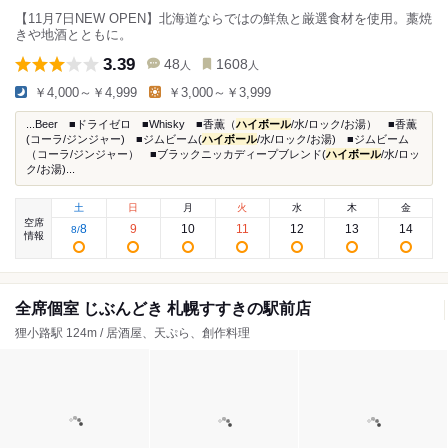
【11月7日NEW OPEN】北海道ならではの鮮魚と厳選食材を使用。藁焼
きや地酒とともに。
3.39
48
1608
人
人
￥4,000～￥4,999
￥3,000～￥3,999
...Beer ■ドライゼロ ■Whisky ■香薫（
ハイボール
/水/ロック/お湯） ■香薫
(コーラ/ジンジャー) ■ジムビーム(
ハイボール
/水/ロック/お湯) ■ジムビーム
（コーラ/ジンジャー） ■ブラックニッカディープブレンド(
ハイボール
/水/ロッ
ク/お湯)...
土
日
月
火
水
木
金
空席
8
9
10
11
12
13
14
8
/
情報
全席個室 じぶんどき 札幌すすきの駅前店
狸小路駅 124m / 居酒屋、天ぷら、創作料理