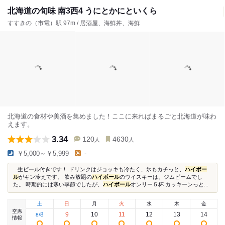
北海道の旬味 南3西4 うにとかにといくら
すすきの（市電）駅 97m / 居酒屋、海鮮丼、海鮮
北海道の食材や美酒を集めました！ここに来ればまるごと北海道が味わ
えます。
3.34
120
4630
人
人
￥5,000～￥5,999
-
...生ビール付きです！ ドリンクはジョッキも冷たく、氷もカチっと、
ハイボー
ル
がキン冷えです。 飲み放題の
ハイボール
のウイスキーは、ジムビームでし
た。 時期的には寒い季節でしたが、
ハイボール
オンリー５杯 カッキーンっと...
土
日
月
火
水
木
金
空席
8
9
10
11
12
13
14
8
/
情報