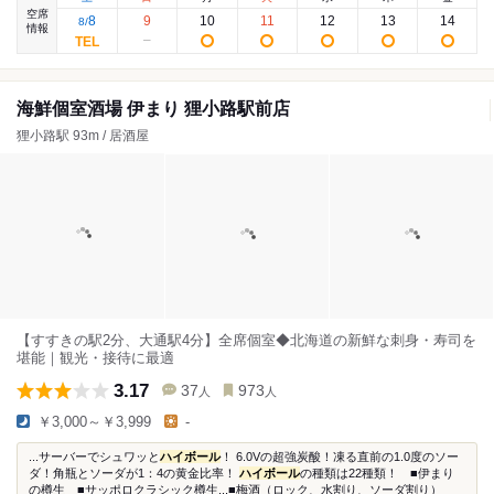
空席
8
9
10
11
12
13
14
8
/
情報
海鮮個室酒場 伊まり 狸小路駅前店
狸小路駅 93m / 居酒屋
【すすきの駅2分、大通駅4分】全席個室◆北海道の新鮮な刺身・寿司を
堪能｜観光・接待に最適
3.17
37
973
人
人
￥3,000～￥3,999
-
...サーバーでシュワッと
ハイボール
！ 6.0Vの超強炭酸！凍る直前の1.0度のソー
ダ！角瓶とソーダが1：4の黄金比率！
ハイボール
の種類は22種類！ ■伊まり
の樽生 ■サッポロクラシック樽生...■梅酒（ロック、水割り、ソーダ割り）