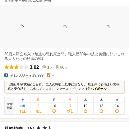
資生館小学校前駅 102m / 寿司
30歳未満立ち入り禁止の隠れ家空間。職人歴30年の技と美酒に酔いしれ
る大人だけの秘密の鮨店
3.02
1
68
人
人
￥15,000～￥19,999
-
...気配りが印象的な女将。 二人の呼吸は見事に重なり、 店全体に心地よい緊張
感と安心感を生み出しています。 ファーストドリンクは角
ハイボール
...
土
日
月
火
水
木
金
空席
8
9
10
11
12
13
14
8
/
情報
1
残
札幌焼肉 ひし丸 本店