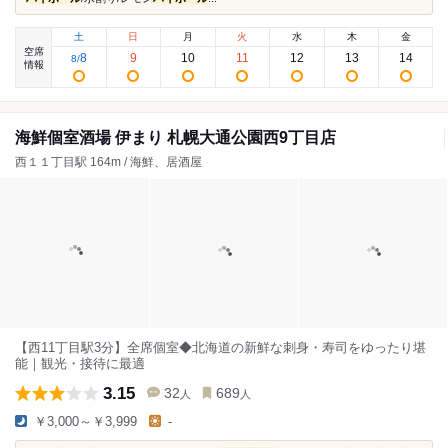
土
日
月
火
水
木
金
空席
8
9
10
11
12
13
14
8
/
情報
海鮮個室酒場 伊まり 札幌大通公園西9丁目店
西１１丁目駅 164m / 海鮮、居酒屋
【西11丁目駅3分】全席個室◆北海道の新鮮な刺身・寿司をゆったり堪
能｜観光・接待に最適
3.15
32
689
人
人
￥3,000～￥3,999
-