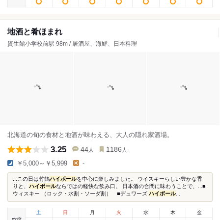
地酒と肴ほまれ
資生館小学校前駅 98m / 居酒屋、海鮮、日本料理
北海道の旬の食材と地酒が味わえる、大人の隠れ家酒場。
3.25
44
1186
人
人
￥5,000～￥5,999
-
...この日は竹鶴
ハイボール
を中心に楽しみました。 ウイスキーらしい豊かな香
りと、
ハイボール
ならではの軽快な飲み口。 日本酒の合間に味わうことで、...■
ウィスキー （ロック・水割・ソーダ割） ■デュワーズ
ハイボール
...
土
日
月
火
水
木
金
空席