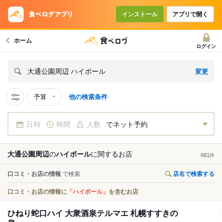
インストール
アプリで開く
ホーム
ログイン
変更
大通公園周辺 ハイボール
予算
他の検索条件
日時
時間
人数
でネット予約
大通公園周辺
の
ハイボール
に関する
お店
681
件
口コミ・お店の情報
で検索
店名で検索する
口コミ・お店の情報に
「ハイボール」
を含むお店
ひねり蛇口ハイ 大衆酒泉テルマエ 札幌すすきの