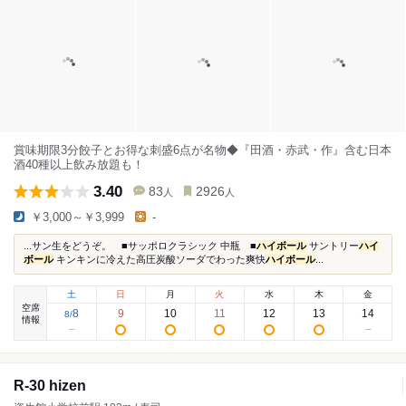
賞味期限3分餃子とお得な刺盛6点が名物◆『田酒・赤武・作』含む日本
酒40種以上飲み放題も！
3.40
83
2926
人
人
￥3,000～￥3,999
-
...サン生をどうぞ。 ■サッポロクラシック 中瓶 ■
ハイボール
サントリー
ハイ
ボール
キンキンに冷えた高圧炭酸ソーダでわった爽快
ハイボール
...
土
日
月
火
水
木
金
空席
8
9
10
11
12
13
14
8
/
情報
R-30 hizen