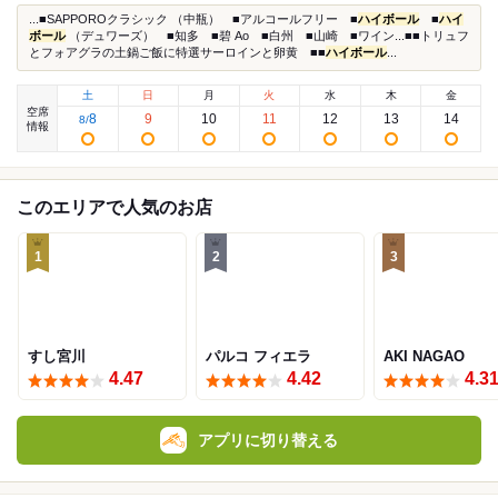
...■SAPPOROクラシック （中瓶） ■アルコールフリー ■
ハイボール
■
ハイ
ボール
（デュワーズ） ■知多 ■碧 Ao ■白州 ■山崎 ■ワイン...■■トリュフ
とフォアグラの土鍋ご飯に特選サーロインと卵黄 ■■
ハイボール
...
土
日
月
火
水
木
金
空席
8
9
10
11
12
13
14
8
/
情報
このエリアで人気のお店
1
2
3
すし宮川
パルコ フィエラ
AKI NAGAO
4.47
4.42
4.3
アプリに切り替える