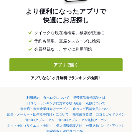
より便利になったアプリで
快適にお店探し
クイックな現在地検索。検索が快適に
予約も簡単。空席をスムーズに検索
会員登録なし。すぐに利用開始
アプリで開く
アプリなら1ヶ月無料でランキング検索！
利用規約
食べログについて
携帯電話番号認証とは
口コミ・ランキングに対する取り組み
点数について
飲食店・飲食企業様向けサービス
食べログ店舗会員について
広告（メーカー・団体様等向け）について
機能改善要望
口コミガイドライン
食べログプレミアム
食べログプレミアム無料クーポン
ネット予約（リクエスト予約）
個人情報保護方針
外部送信（オプトアウト）
特定商取引法に基づく表記