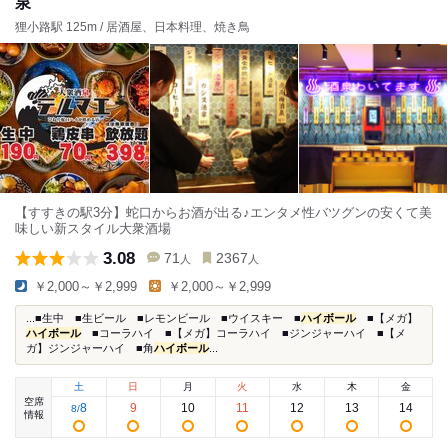
泉
狸小路駅 125m / 居酒屋、日本料理、焼き鳥
【すすきの駅3分】蛇口からお酒が出る♪エンタメ性バツグンの安くて美
味しい新スタイル大衆酒場
3.08
71
2367
人
人
￥2,000～￥2,999
￥2,000～￥2,999
...■生中 ■生ビール ■レモンビール ■ウイスキー ■
ハイボール
■【メガ】
ハイボール
■コーラハイ ■【メガ】コーラハイ ■ジンジャーハイ ■【メ
ガ】ジンジャーハイ ■角
ハイボール
...
土
日
月
火
水
木
金
空席
8
9
10
11
12
13
14
8
/
情報