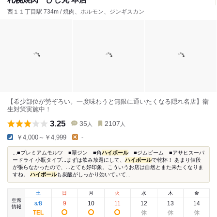
西１１丁目駅 734m / 焼肉、ホルモン、ジンギスカン
【希少部位が勢ぞろい。一度味わうと無限に通いたくなる隠れ名店】衛
生対策実施中！
3.25
35
2107
人
人
￥4,000～￥4,999
-
...■プレミアムモルツ ■翠ジン ■角
ハイボール
■ジムビーム ■アサヒスーパ
ードライ 小瓶タイプ...まずは飲み放題にして、
ハイボール
で乾杯！ あまり値段
が張らなかったので、...とても好印象。こういうお店は自然とまた来たくなりま
すね。
ハイボール
も炭酸がしっかり効いていて...
土
日
月
火
水
木
金
空席
8
9
10
11
12
13
14
8
/
情報