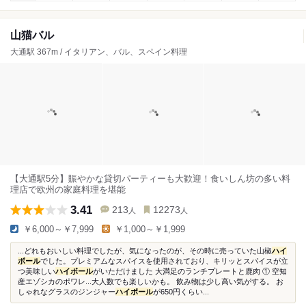
山猫バル
大通駅 367m / イタリアン、バル、スペイン料理
【大通駅5分】賑やかな貸切パーティーも大歓迎！食いしん坊の多い料
理店で欧州の家庭料理を堪能
3.41
213
12273
人
人
￥6,000～￥7,999
￥1,000～￥1,999
...どれもおいしい料理でしたが、気になったのが、その時に売っていた山椒
ハイ
ボール
でした。プレミアムなスパイスを使用されており、キリッとスパイスが立
つ美味しい
ハイボール
がいただけました 大満足のランチプレートと鹿肉 ① 空知
産エゾシカのポワレ...大人数でも楽しいかも。 飲み物は少し高い気がする。 お
しゃれなグラスのジンジャー
ハイボール
が650円くらい...