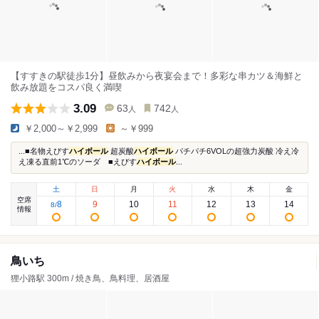
【すすきの駅徒歩1分】昼飲みから夜宴会まで！多彩な串カツ＆海鮮と
飲み放題をコスパ良く満喫
3.09
63
742
人
人
￥2,000～￥2,999
～￥999
...■名物えびす
ハイボール
超炭酸
ハイボール
パチパチ6VOLの超強力炭酸 冷え冷
え凍る直前1℃のソーダ ■えびす
ハイボール
...
土
日
月
火
水
木
金
空席
8
9
10
11
12
13
14
8
/
情報
鳥いち
狸小路駅 300m / 焼き鳥、鳥料理、居酒屋