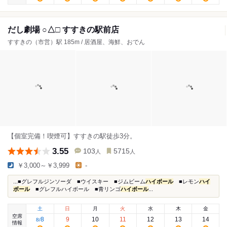
だし劇場 ○△□ すすきの駅前店
すすきの（市営）駅 185m / 居酒屋、海鮮、おでん
【個室完備！喫煙可】すすきの駅徒歩3分。
3.55
103
5715
人
人
￥3,000～￥3,999
-
...■グレフルジンソーダ ■ウイスキー ■ジムビーム
ハイボール
■レモン
ハイ
ボール
■グレフルハイボール ■青リンゴ
ハイボール
...
土
日
月
火
水
木
金
空席
8
9
10
11
12
13
14
8
/
情報