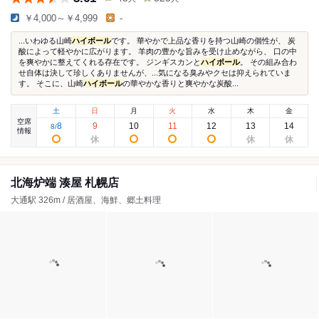
￥4,000～￥4,999
-
...いわゆる山崎
ハイボール
です。 華やかで上品な香りを持つ山崎の個性が、 炭
酸によって軽やかに広がります。 羊肉の豊かな旨みを受け止めながら、 口の中
を爽やかに整えてくれる存在です。 ジンギスカンと
ハイボール
。 その組み合わ
せ自体は決して珍しくありませんが、...気になる臭みやクセは抑えられていま
す。 そこに、山崎
ハイボール
の華やかな香りと爽やかな炭酸...
土
日
月
火
水
木
金
空席
8
9
10
11
12
13
14
8
/
情報
北海炉端 湊屋 札幌店
大通駅 326m / 居酒屋、海鮮、郷土料理