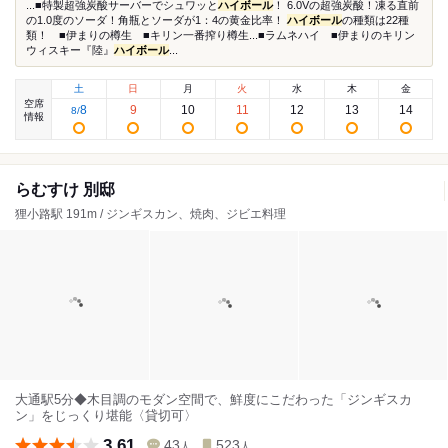
...■特製超強炭酸サーバーでシュワッと
ハイボール
！ 6.0Vの超強炭酸！凍る直前
の1.0度のソーダ！角瓶とソーダが1：4の黄金比率！
ハイボール
の種類は22種
類！ ■伊まりの樽生 ■キリン一番搾り樽生...■ラムネハイ ■伊まりのキリン
ウィスキー『陸』
ハイボール
...
土
日
月
火
水
木
金
空席
8
9
10
11
12
13
14
8
/
情報
らむすけ 別邸
狸小路駅 191m / ジンギスカン、焼肉、ジビエ料理
大通駅5分◆木目調のモダン空間で、鮮度にこだわった「ジンギスカ
ン」をじっくり堪能〈貸切可〉
3.61
43
523
人
人