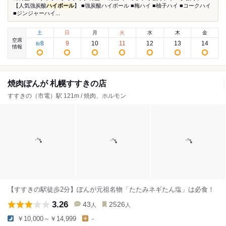
【人気強炭酸
ハイボール
】 ■強炭酸ハイボール ■梅ハイ ■柚子ハイ ■コークハイ
■ジンジャーハイ...
土
日
月
火
水
木
金
空席
8
9
10
11
12
13
14
8
/
情報
焼肉ぽんが 札幌すすきの店
すすきの（市電）駅 121m / 焼肉、ホルモン
【すすきの駅徒歩2分】ぽんが元祖名物「たたみネギたん塩」は必食！
3.26
43
2526
人
人
￥10,000～￥14,999
-