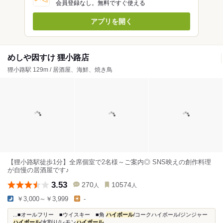
会員登録なし。無料ですぐ使える
アプリを開く
めしや因すけ 狸小路店
狸小路駅 129m / 居酒屋、海鮮、焼き鳥
【狸小路駅徒歩1分】全席個室で2名様～ご案内◎ SNS映えの創作料理
が自慢の居酒屋です♪
3.53
270
10574
人
人
￥3,000～￥3,999
-
...■オールフリー ■ウイスキー ■角
ハイボール
/コークハイボール/ジンジャー
ハイボール
/水割り/レモン
ハイボール
...