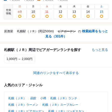
日
月
火
水
木
金
土
空席
9
10
11
12
13
14
15
8
/
情報
検索結果をもっと
居酒屋
札幌駅（ＪＲ）(周辺500m)
ビアガーデン
の
見る（
301
件）
札幌駅（ＪＲ）周辺でビアガーデンランチを探す
もっと見る
1,000円 ～ 2,000円
関連のリンクをすべて表示する
人気のエリア・ジャンル
札幌（ＪＲ）
函館
小樽
札幌（ＪＲ）ランチ
札幌（ＪＲ）ラーメン
札幌（ＪＲ）スープカレー
札幌（ＪＲ）ビアガーデン
札幌（ＪＲ）ジンギスカン