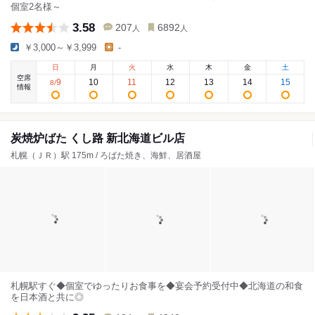
個室2名様～
3.58
207
6892
人
人
￥3,000～￥3,999
-
日
月
火
水
木
金
土
空席
9
10
11
12
13
14
15
8
/
情報
炭焼炉ばた くし路 新北海道ビル店
札幌（ＪＲ）駅 175m / ろばた焼き、海鮮、居酒屋
札幌駅すぐ◆個室でゆったりお食事を◆宴会予約受付中◆北海道の和食
を日本酒と共に◎