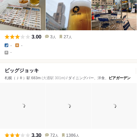
3.00
3
27
人
人
-
-
-
ビッグジョッキ
札幌（ＪＲ）駅 683m
(大通駅 301m)
/ ダイニングバー、洋食、
ビアガーデン
3.30
72
1386
人
人