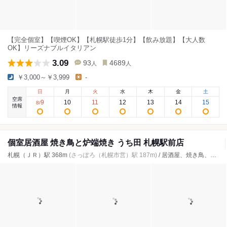
【完全個室】【喫煙OK】【札幌駅徒歩1分】【飲み放題】【大人数
OK】リーズナブルイタリアン
3.09
93
4689
人
人
￥3,000～￥3,999
-
日
月
火
水
木
金
土
空席
9
10
11
12
13
14
15
8
/
情報
個室居酒屋 焼き鳥と炉端焼き うち田 札幌駅前店
札幌（ＪＲ）駅 368m
(さっぽろ（札幌市営）駅 187m)
/ 居酒屋、焼き鳥、海鮮