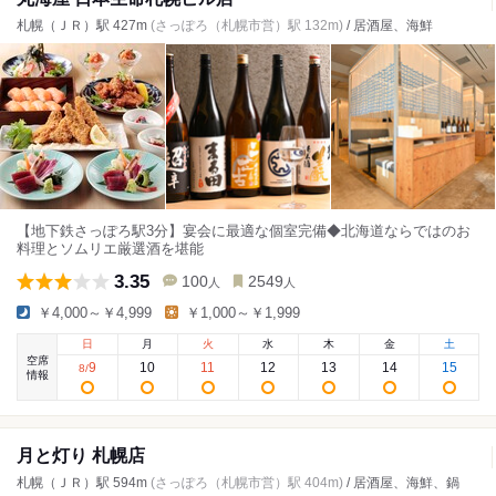
札幌（ＪＲ）駅 427m
(さっぽろ（札幌市営）駅 132m)
/ 居酒屋、海鮮
【地下鉄さっぽろ駅3分】宴会に最適な個室完備◆北海道ならではのお
料理とソムリエ厳選酒を堪能
3.35
100
2549
人
人
￥4,000～￥4,999
￥1,000～￥1,999
日
月
火
水
木
金
土
空席
9
10
11
12
13
14
15
8
/
情報
月と灯り 札幌店
札幌（ＪＲ）駅 594m
(さっぽろ（札幌市営）駅 404m)
/ 居酒屋、海鮮、鍋