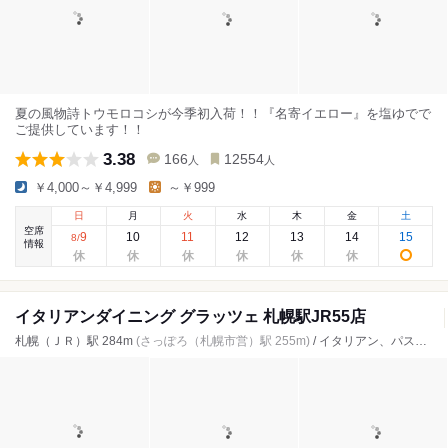
夏の風物詩トウモロコシが今季初入荷！！『名寄イエロー』を塩ゆでで
ご提供しています！！
3.38
166
12554
人
人
￥4,000～￥4,999
～￥999
日
月
火
水
木
金
土
空席
9
10
11
12
13
14
15
8
/
情報
イタリアンダイニング グラッツェ 札幌駅JR55店
札幌（ＪＲ）駅 284m
(さっぽろ（札幌市営）駅 255m)
/ イタリアン、パスタ、居酒屋