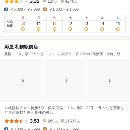
3.35
124
4240
人
人
￥6,000～￥7,999
￥1,000～￥1,999
日
月
火
水
木
金
土
空席
9
10
11
12
13
14
15
8
/
情報
彩屋 札幌駅前店
札幌（ＪＲ）駅 386m
(さっぽろ（札幌市営）駅 202m)
/ 居酒屋、海鮮、焼き鳥
≪札幌駅チカ！徒歩3分！個室完備！！≫ 海鮮・和牛・ラムなど贅沢な
ど道産食材と映え創作の融合
3.53
285
11537
人
人
￥3,000～￥3,999
￥3,000～￥3,999