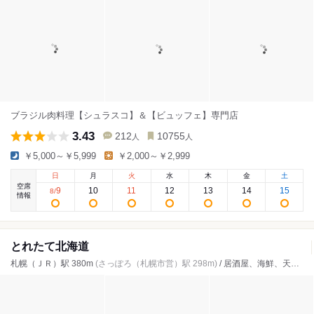
ブラジル肉料理【シュラスコ】＆【ビュッフェ】専門店
3.43
212
10755
人
人
￥5,000～￥5,999
￥2,000～￥2,999
日
月
火
水
木
金
土
空席
9
10
11
12
13
14
15
8
/
情報
とれたて北海道
札幌（ＪＲ）駅 380m
(さっぽろ（札幌市営）駅 298m)
/ 居酒屋、海鮮、天ぷら