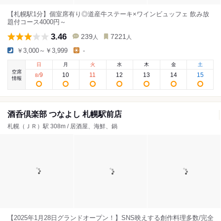
【札幌駅1分】個室席有り◎道産牛ステーキ×ワインビュッフェ 飲み放
題付コース4000円～
3.46
239
7221
人
人
￥3,000～￥3,999
-
日
月
火
水
木
金
土
空席
9
10
11
12
13
14
15
8
/
情報
酒呑倶楽部 つなよし 札幌駅前店
札幌（ＪＲ）駅 308m / 居酒屋、海鮮、鍋
【2025年1月28日グランドオープン！】SNS映えする創作料理多数/完全