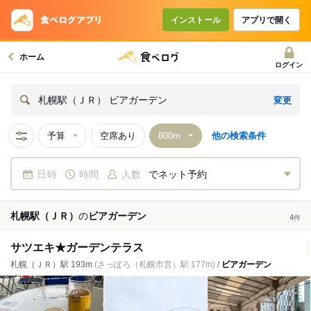
インストール
アプリで開く
ホーム
ログイン
変更
札幌駅（ＪＲ） ビアガーデン
予算
空席あり
他の検索条件
日時
時間
人数
でネット予約
札幌駅（ＪＲ）
の
ビアガーデン
4
件
サツエキ★ガーデンテラス
札幌（ＪＲ）駅 193m
(さっぽろ（札幌市営）駅 177m)
/
ビアガーデン