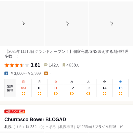
【2025年11月8日グランドオープン！】個室完備/SNS映えする創作料理
多数！！
3.61
142
4638
人
人
￥3,000～￥3,999
-
日
月
火
水
木
金
土
空席
9
10
11
12
13
14
15
8
/
情報
Churrasco Bower BLOGAD
札幌（ＪＲ）駅 284m
(さっぽろ（札幌市営）駅 255m)
/ ブラジル料理、ビュッフェ、ダイニングバー