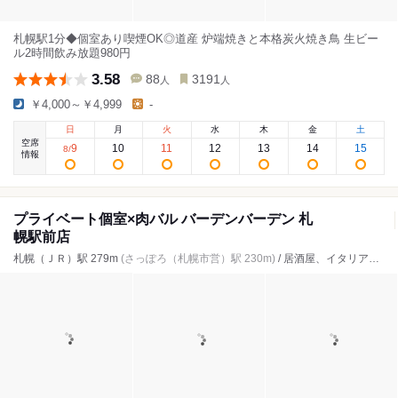
札幌駅1分◆個室あり喫煙OK◎道産 炉端焼きと本格炭火焼き鳥 生ビー
ル2時間飲み放題980円
3.58
88
3191
人
人
￥4,000～￥4,999
-
日
月
火
水
木
金
土
空席
9
10
11
12
13
14
15
8
/
情報
プライベート個室×肉バル バーデンバーデン 札
幌駅前店
札幌（ＪＲ）駅 279m
(さっぽろ（札幌市営）駅 230m)
/ 居酒屋、イタリアン、ダイニングバー