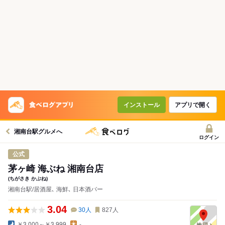
コースで使えるクーポン
戻る
クーポンを利用せず予約する
インストール
アプリで開く
湘南台駅グルメへ
ログイン
公式
茅ヶ崎 海ぶね 湘南台店
(ちがさき かぶね)
湘南台駅/居酒屋､ 海鮮､ 日本酒バー
3.04
30
人
827
人
￥3,000～￥3,999
-