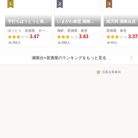
1
2
3
手打ちほうとうと発幸
いまがわ食堂 湘南台
焼天狗 湘南台店
料理のお店 元祖へっ
店
ほうとう、居酒屋、オーガニック
海鮮、居酒屋、食堂
居酒屋、食堂
ころ谷
3.47
3.43
3.37
284人
286人
49人
湘南台×居酒屋
のランキングをもっと見る
広告を非表示