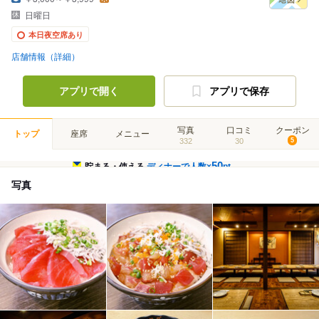
日曜日
本日夜空席あり
店舗情報（詳細）
アプリで開く
アプリで保存
写真
口コミ
クーポン
トップ
座席
メニュー
332
30
5
50
貯まる・使える
ディナーで人数×
pt
写真