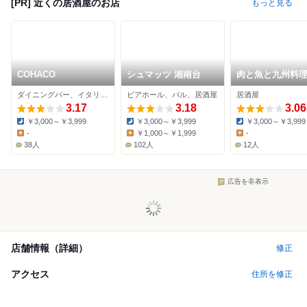
[PR] 近くの居酒屋のお店
もっと見る
COHACO
シュマッツ 湘南台
肉と魚と九州料理
るしっと！
ダイニングバー、イタリアン、居酒屋
ビアホール、バル、居酒屋
居酒屋
3.17
3.18
3.06
￥3,000～￥3,999
￥3,000～￥3,999
￥3,000～￥3,999
Dinner:
Dinner:
Dinner:
-
￥1,000～￥1,999
-
Lunch:
Lunch:
Lunch:
38人
102人
12人
広告を非表示
店舗情報（詳細）
修正
アクセス
住所を修正