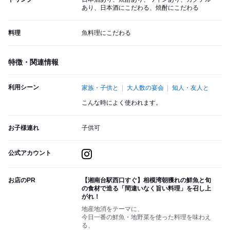
あり、日本酒にこだわる、焼酎にこだわる
料理
魚料理にこだわる
特徴・関連情報
利用シーン
家族・子供と
大人数の宴会
知人・友人と
こんな時によく使われます。
お子様連れ
子供可
公式アカウント
お店のPR
【湘南台駅西口すぐ】相模湾朝獲れの鮮魚と旬
の食材で造る「間違いなく旨い料理」を召し上
がれ！
地産地消をテーマに、
今日一番の鮮魚・地野菜を使った料理を味わえ
る、