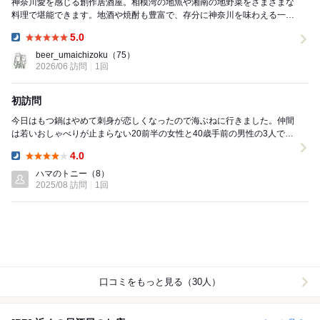
神奈川愛を感じる創作居酒屋。相模湾の地魚や湘南の地野菜をさまざまな
料理で堪能できます。地酒や焼酎も豊富で、存分に神奈川を味わえる一軒
です◎ 【場所】 茅ヶ崎 海ぶね 湘南台...
5.0
Dinner:
beer_umaichizoku
（75）
2026/06 訪問
1回
初訪問
今日はもつ鍋はやめて刺身が恋しくなったので海ぶねに行きました。仲間
は若いおしゃべりが止まらない20前半の女性と40歳手前の男性の3人での
訪問となりました。2時間飲み放題で料理は一人...
4.0
Dinner:
ハマのトニー
（8）
2025/08 訪問
1回
口コミをもっと見る（30人）