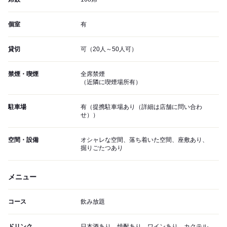
個室
有
貸切
可（20人～50人可）
禁煙・喫煙
全席禁煙
（近隣に喫煙場所有）
駐車場
有（提携駐車場あり（詳細は店舗に問い合わ
せ））
空間・設備
オシャレな空間、落ち着いた空間、座敷あり、
掘りごたつあり
メニュー
コース
飲み放題
ドリンク
日本酒あり、焼酎あり、ワインあり、カクテル