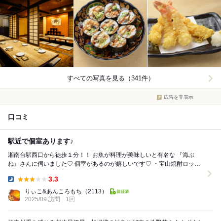
すべての写真を見る（341件）
広告を非表示
口コミ
駅近で個室あります♪
湘南台駅西口から徒歩１分！！ お魚が料理が美味しいと有名な 『海ぶ
ね』さんに伺いました♡ 個室があるのが嬉しいです♡ ・宝山焼酎ロック
・宝山焼酎のソーダ割 ・お通...
3.3
Dinner:
りぃこ&あんころもち
（2113）
2025/09 訪問
1回