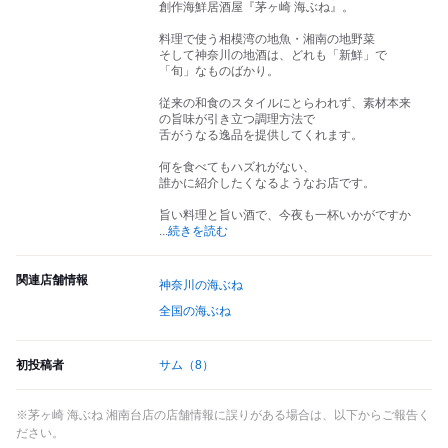
創作海鮮居酒屋『茅ヶ崎 海ぶね』。
料理で使う相模湾の地魚・湘南の地野菜
そして神奈川の地酒は、どれも「新鮮」で
「旬」なものばかり。
従来の和食のスタイルにとらわれず、素材本来
の旨味が引き立つ調理方法で
舌がうなる逸品を提供してくれます。
何を食べてもハズれがない、
誰かに紹介したくなるようなお店です。
旨い料理と旨い酒で、今夜も一杯いかがですか
...
続きを読む
関連店舗情報
神奈川の海ぶね
全国の海ぶね
初投稿者
サム
（8）
※茅ヶ崎 海ぶね 湘南台店の店舗情報に誤りがある場合は、以下からご報告く
ださい。