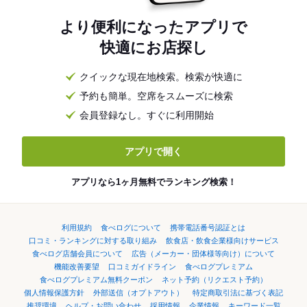
より便利になったアプリで
快適にお店探し
クイックな現在地検索。検索が快適に
予約も簡単。空席をスムーズに検索
会員登録なし。すぐに利用開始
アプリで開く
アプリなら1ヶ月無料でランキング検索！
利用規約
食べログについて
携帯電話番号認証とは
口コミ・ランキングに対する取り組み
飲食店・飲食企業様向けサービス
食べログ店舗会員について
広告（メーカー・団体様等向け）について
機能改善要望
口コミガイドライン
食べログプレミアム
食べログプレミアム無料クーポン
ネット予約（リクエスト予約）
個人情報保護方針
外部送信（オプトアウト）
特定商取引法に基づく表記
推奨環境
ヘルプ・お問い合わせ
採用情報
企業情報
キーワード一覧