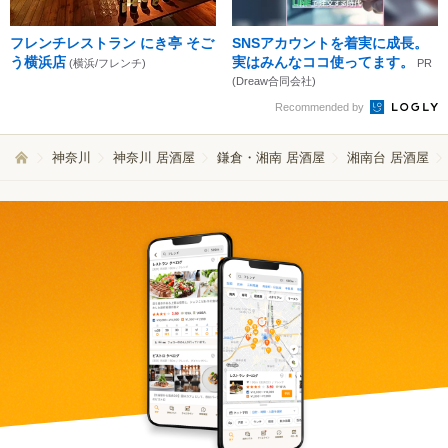
フレンチレストラン にき亭 そご
SNSアカウントを着実に成長。
う横浜店
実はみんなココ使ってます。
(横浜/フレンチ)
PR
(Dreaw合同会社)
Recommended by
神奈川
神奈川 居酒屋
鎌倉・湘南 居酒屋
湘南台 居酒屋