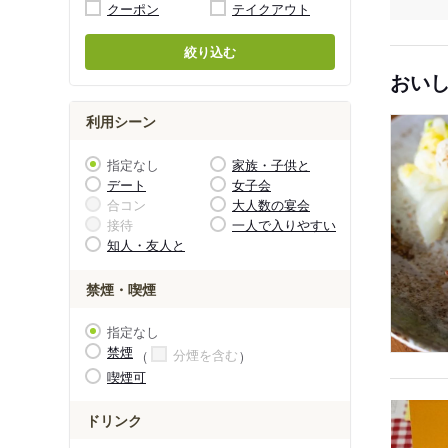
クーポン
テイクアウト
絞り込む
おい
利用シーン
指定なし
家族・子供と
デート
女子会
合コン
大人数の宴会
接待
一人で入りやすい
知人・友人と
禁煙・喫煙
指定なし
禁煙
分煙を含む
喫煙可
ドリンク