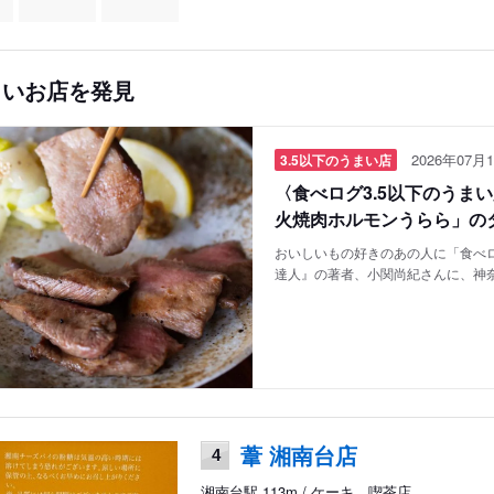
しいお店を発見
2026年07月1
3.5以下のうまい店
〈食べログ3.5以下のうま
火焼肉ホルモンうらら」の
おいしいもの好きのあの人に「食べロ
達人』の著者、小関尚紀さんに、神
葦 湘南台店
4
湘南台駅 113m / ケーキ、喫茶店