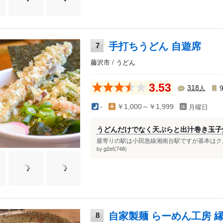
手打ちうどん 自遊席
7
藤沢市 / うどん
3.53
人
318
月曜日
-
￥1,000～￥1,999
うどんだけでなく天ぷらと出汁巻き玉子
最寄りの駅は小田急線湘南台駅ですが基本はクル
g2et(748)
by
自家製麺 らーめん工房 
8