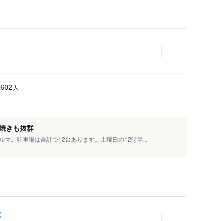
人
9602
焼きも抜群
マ。駐車場は合計で12台あります。土曜日の12時半...
縁