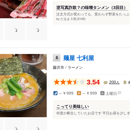
逆写真詐欺？の味噌タンメン（3回目）
注文方式が変わっても、変わらず野菜をたっぷり
だるま３世(3145)
by
麺屋 七利屋
6
藤沢市 / ラーメン
3.54
人
200
土曜日
～￥999
～￥999
こってり美味しい
何度か断念していたお店です 平日お昼を少しずら