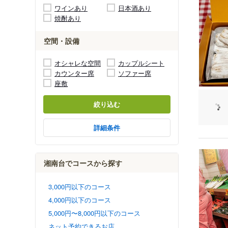
ワインあり
日本酒あり
焼酎あり
空間・設備
オシャレな空間
カップルシート
カウンター席
ソファー席
座敷
絞り込む
詳細条件
湘南台でコースから探す
3,000円以下のコース
4,000円以下のコース
5,000円〜8,000円以下のコース
ネット予約できるお店