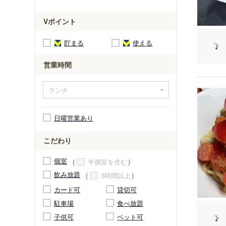
Vポイント
貯まる
使える
営業時間
日曜営業あり
こだわり
個室
半個室を含む
飲み放題
3時間以上
カード可
貸切可
駐車場
食べ放題
子供可
ペット可