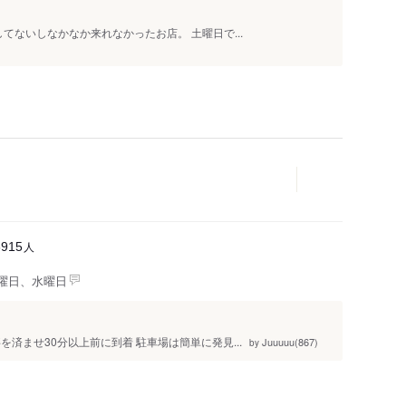
てないしなかなか来れなかったお店。 土曜日で...
人
6915
曜日、水曜日
済ませ30分以上前に到着 駐車場は簡単に発見...
Juuuuu(867)
by