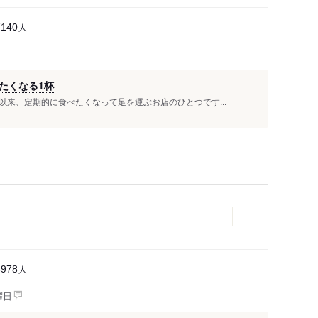
人
7140
たくなる1杯
来、定期的に食べたくなって足を運ぶお店のひとつです...
人
6978
曜日