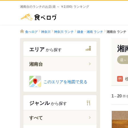
湘南台のランチのお店(昼 ～ ￥2,000) ランキング
食べログ
食べログ
神奈川
神奈川 ランチ
鎌倉・湘南 ランチ
湘南台 ランチ
湘
エリア
から探す
昼～￥
湘南台
長後駅
このエリアを地図で見る
湘南台駅
六会日大
1
～
20
件
ジャンル
から探す
善行駅
すべて