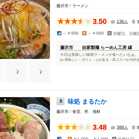
藤沢市 / ラーメン
3.50
人
136
月曜日、日曜
～￥999
～￥999
藤沢市 自家製麺 らーめん工房 縁 
今日は美味しい味噌ラ－メンが食べたいなぁ。 
美味しい・ボリュ－ムがある・高コスパが大好き(2
by
味処 まるたか
9
藤沢市 / 食堂、丼、海鮮
3.48
人
388