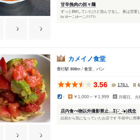
甘辛挽肉の担々麺
ずっとBMしていたけど混んでるし、夜は営業し
ゆーこゆーこ(1171)
by
カメイノ食堂
3
善行駅 898m / 食堂、パン
3.56
人
176
月曜日、火
-
￥1,000～￥1,999
店内食べ物以外撮影禁止…Σ(-᷅_-᷄๑)残念
以前から気になっていたお店です 午前中に用事を