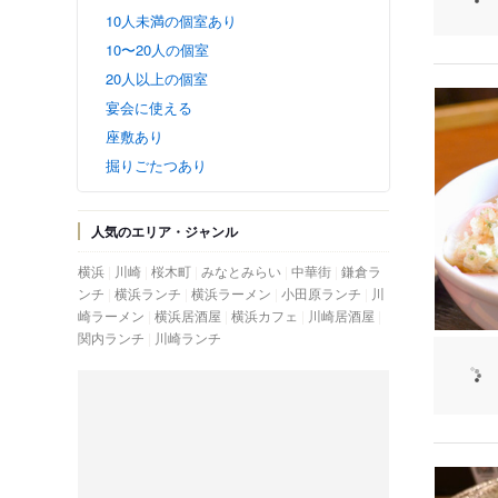
10人未満の個室あり
10〜20人の個室
20人以上の個室
宴会に使える
座敷あり
掘りごたつあり
人気のエリア・ジャンル
横浜
川崎
桜木町
みなとみらい
中華街
鎌倉ラ
ンチ
横浜ランチ
横浜ラーメン
小田原ランチ
川
崎ラーメン
横浜居酒屋
横浜カフェ
川崎居酒屋
関内ランチ
川崎ランチ