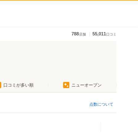
｜
788
55,011
店舗
口コミ
口コミが多い順
ニューオープン
点数について