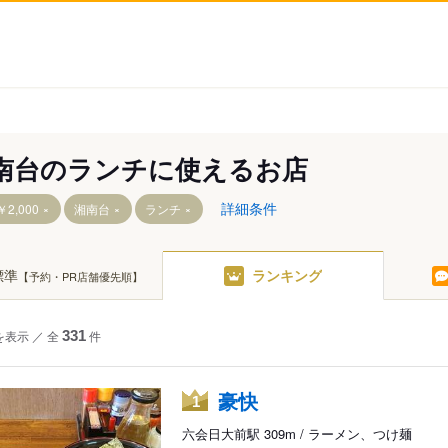
南台のランチに使えるお店
詳細条件
2,000
湘南台
ランチ
標準
ランキング
【予約・PR店舗優先順】
前駅
を表示
／
全
331
件
豪快
1
六会日大前駅 309m / ラーメン、つけ麺