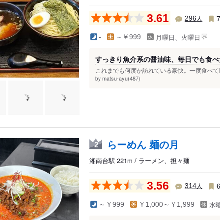
3.61
人
296
月曜日、火曜日
-
～￥999
すっきり魚介系の醤油味、毎日でも食べ
これまでも何度か訪れている豪快。一度食べて以
matsu-ayu(487)
by
らーめん 麺の月
2
湘南台駅 221m / ラーメン、担々麺
3.56
人
314
水
～￥999
￥1,000～￥1,999