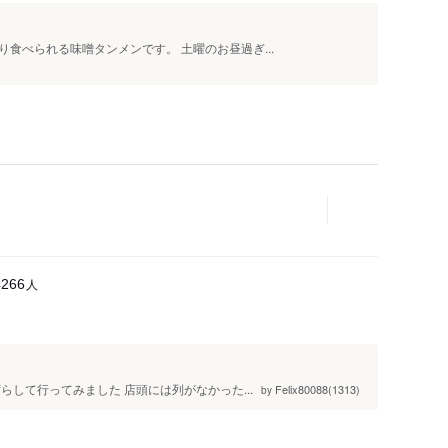
食べられる味噌タンメンです。 土曜のお昼過ぎ...
人
4266
して行ってみました 店頭には列がなかった...
Felix80088(1313)
by