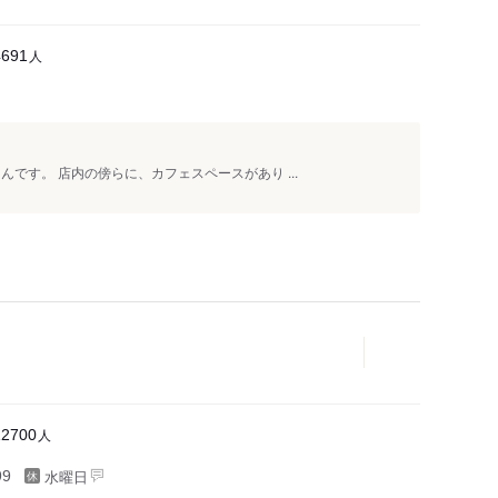
人
4691
です。 店内の傍らに、カフェスペースがあり ...
人
12700
水曜日
99