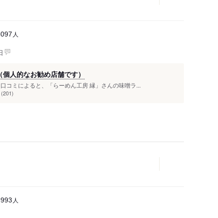
人
3097
日
（個人的なお勧め店舗です）
口コミによると、「らーめん工房 縁」さんの味噌ラ...
01)
人
8993