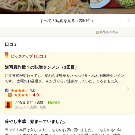
すべての写真を見る（2351件）
広告を非表示
口コミ
ピックアップ！口コミ
逆写真詐欺？の味噌タンメン（3回目）
注文方式が変わっても、変わらず野菜をたっぷり食べられる味噌タンメン
です。 土曜のお昼過ぎ。４か月ぐらい遠ざかっていた、まるともに入り
ます。「遠ざかっていた」と言いながら、他の店舗に比べるとかなり高頻
4.0
度ではありますが… 午後１時半過ぎでも入口に待って居る方がいらっし
Dinner:
4.0
ゃいます。それでも一人で入っ...
Lunch:
だるま３世
（833）
2026/04 訪問
6回
冷やし中華 始まっていました。
ランチ！本日は久しぶりにこちらのお店に伺いました。 こちらのもつ味