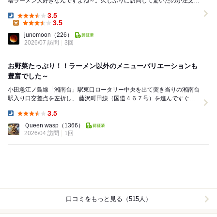
噌ラーメン大好きなんですよね～。久しぶりに訪問して驚いたのが注文が
タブレットになっていました！素晴らしい。相変わ...
3.5
Dinner:
3.5
Lunch:
junomoon
（226）
2026/07 訪問
3回
お野菜たっぷり！！ラーメン以外のメニューバリエーションも
豊富でした～
小田急江ノ島線「湘南台」駅東口ロータリー中央を出て突き当りの湘南台
駅入り口交差点を左折し、 藤沢町田線（国道４６７号）を進んですぐの
左側、交差点コーナーにあります。 店横に...
3.5
Dinner:
Ｑueen wasp
（1366）
2026/04 訪問
1回
口コミをもっと見る（515人）