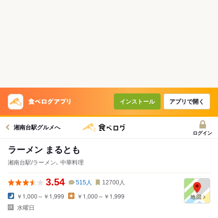
インストール
アプリで開く
湘南台駅グルメへ
ログイン
ラーメン まるとも
湘南台駅/ラーメン､ 中華料理
3.54
515
人
12700
人
￥1,000～￥1,999
￥1,000～￥1,999
水曜日