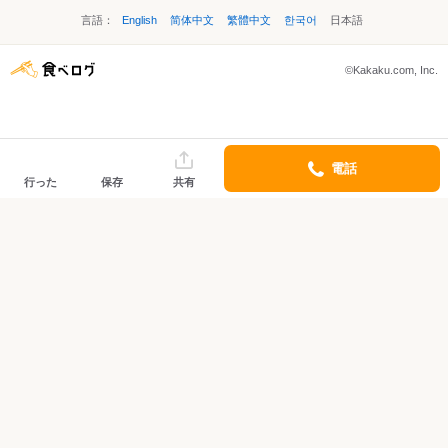
言語：
English
简体中文
繁體中文
한국어
日本語
©Kakaku.com, Inc.
電話
行った
保存
共有