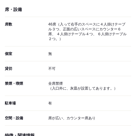
席・設備
席数
46席（入って右手のスペースに４人掛けテーブ
ル３つ、正面の広いスペースにカウンター６
席、 ４人掛けテーブル４つ、 ６人掛けテーブル
２つ。）
個室
無
貸切
不可
禁煙・喫煙
全席禁煙
（入口外に、灰皿が設置してあります。）
駐車場
有
空間・設備
席が広い、カウンター席あり
特徴・関連情報