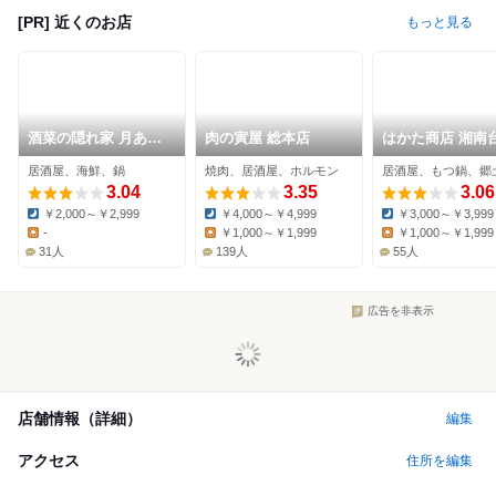
[PR] 近くのお店
もっと見る
酒菜の隠れ家 月あか
肉の寅屋 総本店
はかた商店 湘南
り 湘南台店
居酒屋、海鮮、鍋
焼肉、居酒屋、ホルモン
居酒屋、もつ鍋、郷
3.04
3.35
3.06
￥2,000～￥2,999
￥4,000～￥4,999
￥3,000～￥3,999
Dinner:
Dinner:
Dinner:
-
￥1,000～￥1,999
￥1,000～￥1,999
Lunch:
Lunch:
Lunch:
31人
139人
55人
広告を非表示
店舗情報（詳細）
編集
アクセス
住所を編集