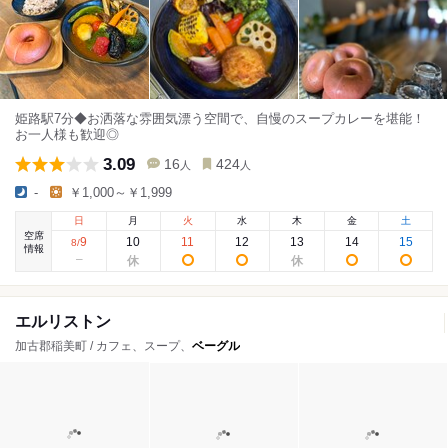
姫路駅7分◆お洒落な雰囲気漂う空間で、自慢のスープカレーを堪能！
お一人様も歓迎◎
3.09
16
424
人
人
-
￥1,000～￥1,999
日
月
火
水
木
金
土
空席
9
10
11
12
13
14
15
8
/
情報
エルリストン
加古郡稲美町 / カフェ、スープ、
ベーグル