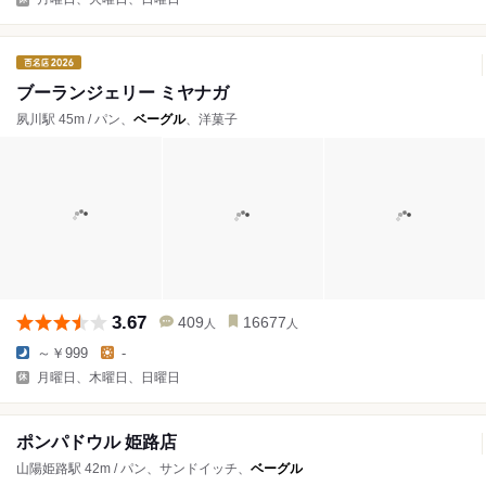
ブーランジェリー ミヤナガ
夙川駅 45m / パン、
ベーグル
、洋菓子
3.67
409
16677
人
人
～￥999
-
月曜日、木曜日、日曜日
ポンパドウル 姫路店
山陽姫路駅 42m / パン、サンドイッチ、
ベーグル