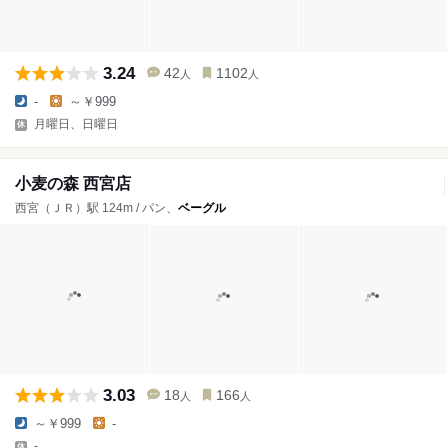
3.24
42
1102
人
人
-
～￥999
月曜日、日曜日
小麦の森 西宮店
西宮（ＪＲ）駅 124m / パン、
ベーグル
3.03
18
166
人
人
～￥999
-
-