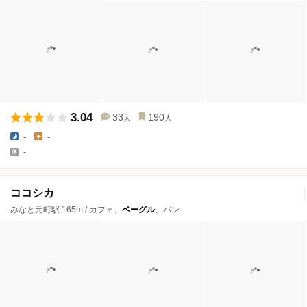
3.04
33
190
人
人
-
-
-
ココシカ
みなと元町駅 165m / カフェ、
ベーグル
、パン