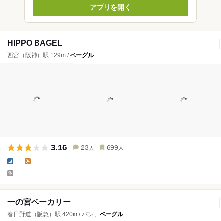
アプリを開く
HIPPO BAGEL
西宮（阪神）駅 129m /
ベーグル
3.16
23
699
人
人
-
-
-
一の宮ベーカリー
春日野道（阪急）駅 420m / パン、
ベーグル