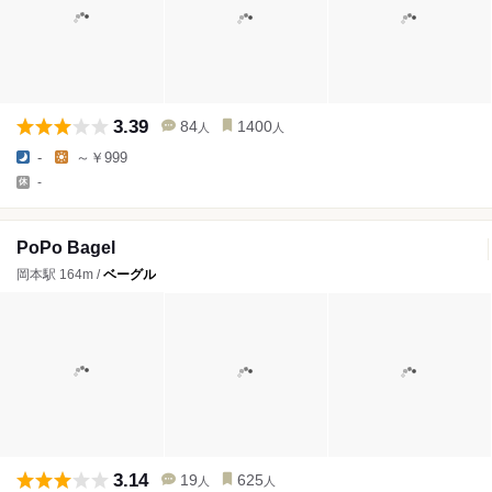
3.39
84
1400
人
人
-
～￥999
-
PoPo Bagel
岡本駅 164m /
ベーグル
3.14
19
625
人
人