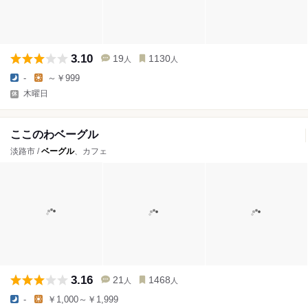
3.10
19
1130
人
人
-
～￥999
木曜日
ここのわベーグル
淡路市 /
ベーグル
、カフェ
3.16
21
1468
人
人
-
￥1,000～￥1,999