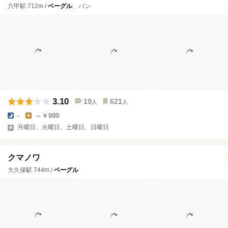
六甲駅 712m /
ベーグル
、パン
3.10
19
621
人
人
-
～￥999
月曜日、火曜日、土曜日、日曜日
クマノワ
大久保駅 744m /
ベーグル