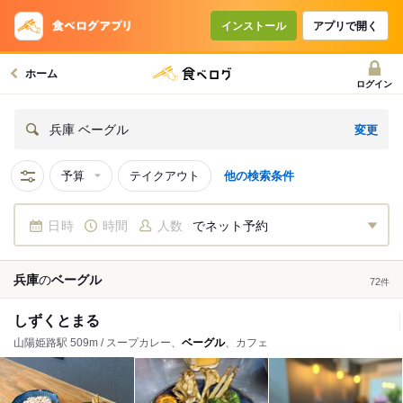
インストール
アプリで開く
ホーム
ログイン
変更
兵庫 ベーグル
予算
テイクアウト
他の検索条件
日時
時間
人数
でネット予約
兵庫
の
ベーグル
72
件
しずくとまる
山陽姫路駅 509m / スープカレー、
ベーグル
、カフェ