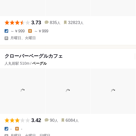
3.73
835
32823
人
人
～￥999
～￥999
月曜日、火曜日
クローバーベーグルカフェ
人丸前駅 510m /
ベーグル
3.42
90
6084
人
人
-
-
月曜日、火曜日、日曜日