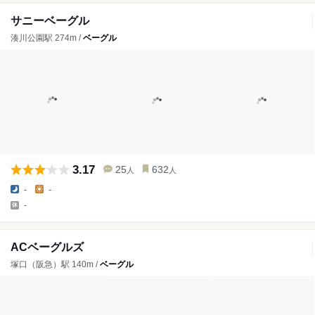
サニーベーグル
湊川公園駅 274m /
ベーグル
3.17
25
632
人
人
-
-
-
ACベーグルズ
塚口（阪急）駅 140m /
ベーグル