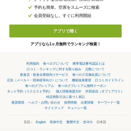
予約も簡単。空席をスムーズに検索
会員登録なし。すぐに利用開始
アプリで開く
アプリなら1ヶ月無料でランキング検索！
利用規約
食べログについて
携帯電話番号認証とは
口コミ・ランキングに対する取り組み
点数について
飲食店・飲食企業様向けサービス
食べログ店舗会員について
広告（メーカー・団体様等向け）について
機能改善要望
口コミガイドライン
食べログプレミアム
食べログプレミアム無料クーポン
ネット予約（リクエスト予約）
個人情報保護方針
外部送信（オプトアウト）
特定商取引法に基づく表記
推奨環境
ヘルプ・お問い合わせ
採用情報
企業情報
キーワード一覧
サイトマップ
チェーン一覧
言語：
English
简体中文
繁體中文
한국어
日本語