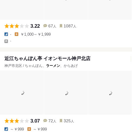
3.22
67
1087
人
人
-
￥1,000～￥1,999
-
近江ちゃんぽん亭 イオンモール神戸北店
神戸市北区 / ちゃんぽん、
ラーメン
、からあげ
3.07
72
325
人
人
～￥999
～￥999