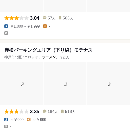
3.04
57
503
人
人
￥1,000～￥1,999
-
-
赤松パーキングエリア（下り線）モテナス
神戸市北区 / コロッケ、
ラーメン
、うどん
3.35
184
518
人
人
～￥999
～￥999
-