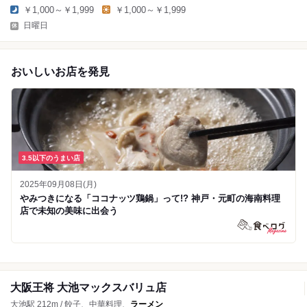
￥1,000～￥1,999
￥1,000～￥1,999
日曜日
おいしいお店を発見
3.5以下のうまい店
2025年09月08日(月)
やみつきになる「ココナッツ鶏鍋」って!? 神戸・元町の海南料理
店で未知の美味に出会う
大阪王将 大池マックスバリュ店
大池駅 212m / 餃子、中華料理、
ラーメン