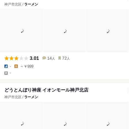
神戸市北区 /
ラーメン
3.01
14
72
人
人
-
～￥999
-
どうとんぼり神座 イオンモール神戸北店
神戸市北区 /
ラーメン