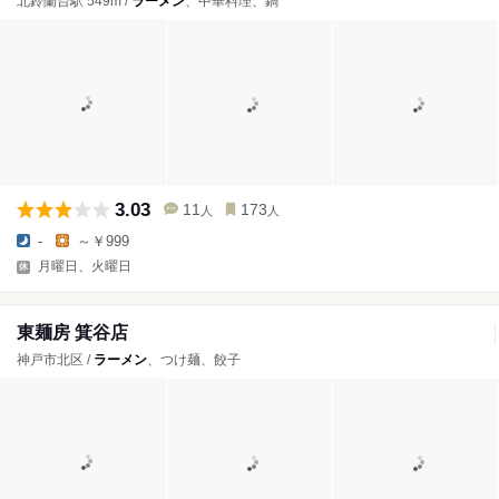
北鈴蘭台駅 549m /
ラーメン
、中華料理、鍋
3.03
11
173
人
人
-
～￥999
月曜日、火曜日
東麺房 箕谷店
神戸市北区 /
ラーメン
、つけ麺、餃子