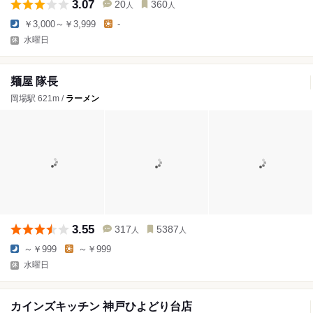
3.07
20
360
人
人
￥3,000～￥3,999
-
水曜日
麺屋 隊長
岡場駅 621m /
ラーメン
3.55
317
5387
人
人
～￥999
～￥999
水曜日
カインズキッチン 神戸ひよどり台店