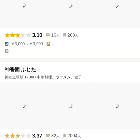
3.10
16
268
人
人
￥3,000～￥3,999
-
-
神香園 ふじた
神鉄道場駅 178m / 中華料理、
ラーメン
、餃子
3.37
82
2004
人
人