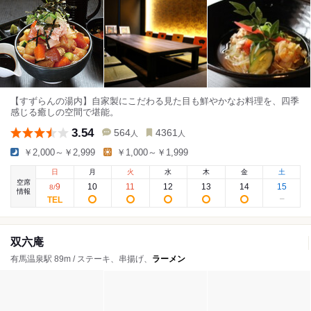
【すずらんの湯内】自家製にこだわる見た目も鮮やかなお料理を、四季
感じる癒しの空間で堪能。
3.54
564
4361
人
人
￥2,000～￥2,999
￥1,000～￥1,999
日
月
火
水
木
金
土
空席
9
10
11
12
13
14
15
8
/
情報
双六庵
有馬温泉駅 89m / ステーキ、串揚げ、
ラーメン