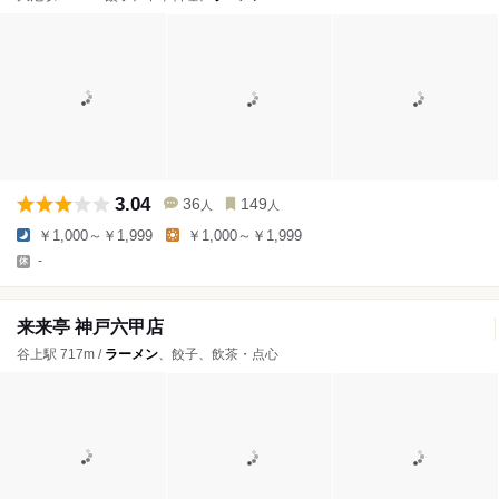
3.04
36
149
人
人
￥1,000～￥1,999
￥1,000～￥1,999
-
来来亭 神戸六甲店
谷上駅 717m /
ラーメン
、餃子、飲茶・点心