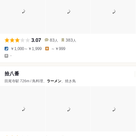
3.07
83
383
人
人
￥1,000～￥1,999
～￥999
-
拾八番
田尾寺駅 726m / 鳥料理、
ラーメン
、焼き鳥