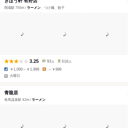
きぼう軒 有野店
岡場駅 755m /
ラーメン
、つけ麺、餃子
3.25
93
516
人
人
￥1,000～￥1,999
～￥999
火曜日
青龍居
有馬温泉駅 42m /
ラーメン