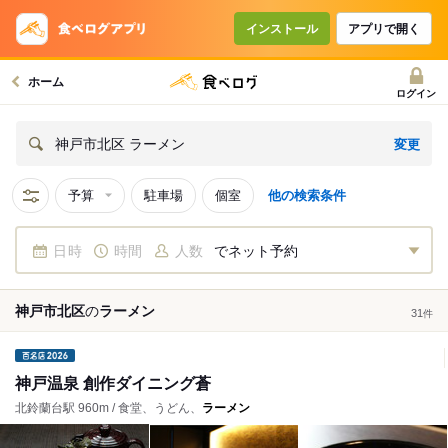
インストール
アプリで開く
ホーム
ログイン
変更
神戸市北区 ラーメン
予算
駐車場
個室
他の検索条件
日時
時間
人数
でネット予約
神戸市北区
の
ラーメン
31
件
神戸温泉 創作ダイニング蒼
北鈴蘭台駅 960m / 食堂、うどん、
ラーメン