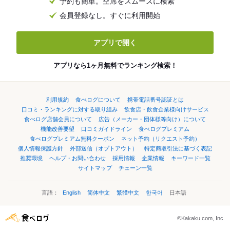
予約も簡単。空席をスムーズに検索
会員登録なし。すぐに利用開始
アプリで開く
アプリなら1ヶ月無料でランキング検索！
利用規約
食べログについて
携帯電話番号認証とは
口コミ・ランキングに対する取り組み
飲食店・飲食企業様向けサービス
食べログ店舗会員について
広告（メーカー・団体様等向け）について
機能改善要望
口コミガイドライン
食べログプレミアム
食べログプレミアム無料クーポン
ネット予約（リクエスト予約）
個人情報保護方針
外部送信（オプトアウト）
特定商取引法に基づく表記
推奨環境
ヘルプ・お問い合わせ
採用情報
企業情報
キーワード一覧
サイトマップ
チェーン一覧
言語：
English
简体中文
繁體中文
한국어
日本語
©Kakaku.com, Inc.