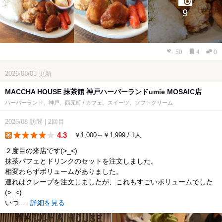
9
50
4
0
2026/08/03
更新
MACCHA HOUSE 抹茶館 神戸ハーバーランドumie MOSAIC店
ハーバーランド、神戸、西元町 / カフェ、スイーツ、ソフトクリーム
2026/08
訪問
|
2回目
4.3
￥1,000～￥1,999 / 1人
lunch
２度目の来店です(>_<)
抹茶パフェとドリンクのセットを注文しました。
相変わらずボリュームがありました。
連れはクレープを注文しましたが、これもすごいボリュームでした
(>_<)
いつ...
詳細を見る