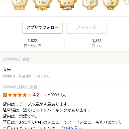
8
1400
1200
50
50
か月
アプリでフォロー
メッセージ
1,822
1,822
行ったお店
口コミ
2026/08/03
更新
豆米
西鈴蘭台、鈴蘭台西口 / おにぎり
2026/08
訪問
|
1回目
4.2
～￥999 / 1人
lunch
店内は、テーブル席が４席あります。
駐車場は、近くにコインパーキングがあります。
店内は、禁煙です。
平日は、おにぎり中心のメニューでフードメニューもありますが、
土日のメニューは、ドリンク...
詳細を見る