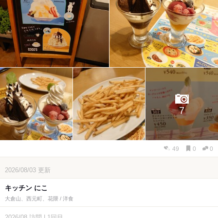
7
49
0
0
2026/08/03
更新
キッチン にこ
大倉山、西元町、花隈 / 洋食
2026/08
訪問
|
1回目