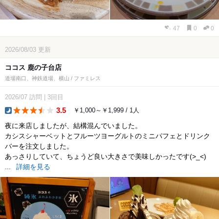
47
0
0
2026/08/03
更新
ココス 鹿の子台店
道場南口、神鉄道場、横山 / ファミレス
2026/07
訪問
|
3回目
3.5
￥1,000～￥1,999 / 1人
dinner
夜に来店しましたが、結構混んでいました。
カシスシャーベットとフルーツヨーグルトのミニパフェとドリンク
バーを注文しました。
あっさりしていて、ちょうど良い大きさで美味しかったです(>_<)
...
詳細を見る