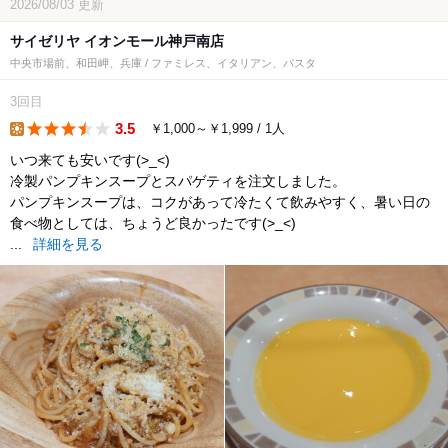
2026/08/03
更新
サイゼリヤ イオンモール神戸南店
中央市場前、和田岬、兵庫 / ファミレス、イタリアン、パスタ
3回目
3.5
￥1,000～￥1,999 / 1人
lunch
いつ来ても安いです(>_<)
冷製パンプキンスープとスパゲティを注文しました。
パンプキンスープは、コクがあって冷たくて飲みやすく、暑い日の
食べ物としては、ちょうど良かったです(>_<)
...
詳細を見る