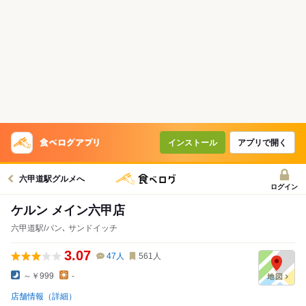
インストール
アプリで開く
六甲道駅グルメへ
ログイン
ケルン メイン六甲店
六甲道駅/パン､ サンドイッチ
3.07
47
人
561
人
～￥999
-
店舗情報（詳細）