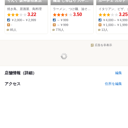
りんぐ 阪神新在家店
麺道 しゅはり 六甲道
ルーチェ カルド
本店
焼き鳥、居酒屋、鳥料理
ラーメン、つけ麺、油そば・まぜそば
イタリアン、ピザ、
3.22
3.50
3.25
￥2,000～￥2,999
～￥999
￥4,000～￥4,999
Dinner:
Dinner:
Dinner:
-
～￥999
￥1,000～￥1,999
Lunch:
Lunch:
Lunch:
85人
776人
13人
広告を非表示
店舗情報（詳細）
編集
アクセス
住所を編集