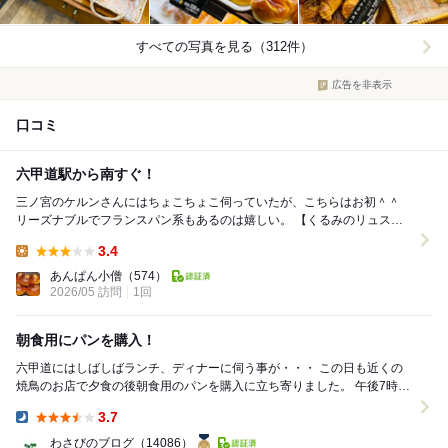
すべての写真を見る（312件）
広告を非表示
口コミ
六甲道駅から南すぐ！
三ノ宮のケルンさんにはちょこちょこ伺っていたが、こちらはお初＾＾
リーズナブルでフランスパン系もあるのは嬉しい。 【くるみのリュステ
ィック ¥170+税 ☆3.4】 ...
3.4
Lunch:
あんぱん小僧
（574）
2026/05 訪問
1回
朝食用にパンを購入！
六甲道にはしばしばランチ、ディナーに伺う事が・・・ この日も近くの
焼鳥のお店で夕食の後朝食用のパンを購入に立ち寄りました。 午後7時20
分頃入店・・・既に殆どのパンが完売・・・...
3.7
Dinner:
わさびのブログ
（14086）