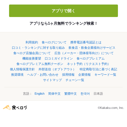
アプリで開く
アプリなら1ヶ月無料でランキング検索！
利用規約
食べログについて
携帯電話番号認証とは
口コミ・ランキングに対する取り組み
飲食店・飲食企業様向けサービス
食べログ店舗会員について
広告（メーカー・団体様等向け）について
機能改善要望
口コミガイドライン
食べログプレミアム
食べログプレミアム無料クーポン
ネット予約（リクエスト予約）
個人情報保護方針
外部送信（オプトアウト）
特定商取引法に基づく表記
推奨環境
ヘルプ・お問い合わせ
採用情報
企業情報
キーワード一覧
サイトマップ
チェーン一覧
言語：
English
简体中文
繁體中文
한국어
日本語
©Kakaku.com, Inc.