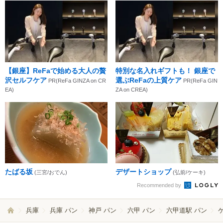
【銀座】ReFaで始める大人の贅
特別な名入れギフトも！ 銀座で
沢セルフケア
選ぶReFaの上質ケア
PR(ReFa GINZA on CR
PR(ReFa GIN
EA)
ZA on CREA)
たばる坂
デザートショップ
(三宮/おでん)
(弘前/ケーキ)
Recommended by
兵庫
兵庫 パン
神戸 パン
六甲 パン
六甲道駅 パン