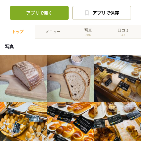
アプリで開く
アプリで保存
写真
口コミ
トップ
メニュー
286
47
写真