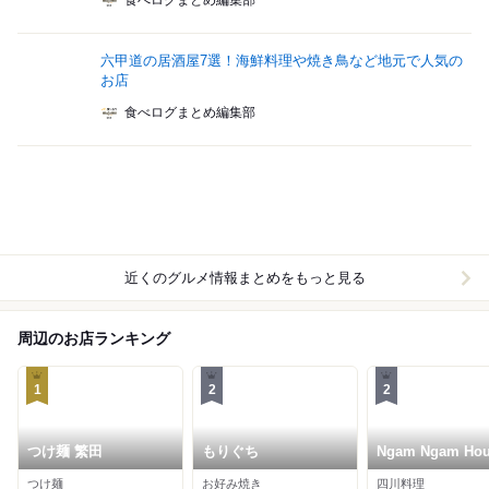
食べログまとめ編集部
六甲道の居酒屋7選！海鮮料理や焼き鳥など地元で人気の
お店
食べログまとめ編集部
近くのグルメ情報まとめをもっと見る
周辺のお店ランキング
1
2
2
つけ麺 繁田
もりぐち
Ngam Ngam Ho
つけ麺
お好み焼き
四川料理