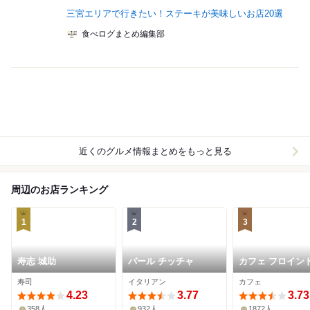
三宮エリアで行きたい！ステーキが美味しいお店20選
食べログまとめ編集部
近くのグルメ情報まとめをもっと見る
周辺のお店ランキング
1
2
3
寿志 城助
バール チッチャ
カフェ フロイン
ーブ 本店
寿司
イタリアン
カフェ
4.23
3.77
3.73
358人
932人
1872人