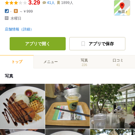
3.29
41
人
1899
人
-
～￥999
水曜日
店舗情報（詳細）
アプリで開く
アプリで保存
写真
口コミ
トップ
メニュー
226
41
写真