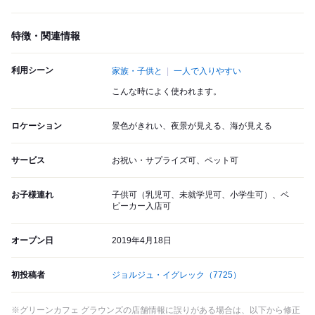
特徴・関連情報
利用シーン
家族・子供と
一人で入りやすい
こんな時によく使われます。
ロケーション
景色がきれい、夜景が見える、海が見える
サービス
お祝い・サプライズ可、ペット可
お子様連れ
子供可（乳児可、未就学児可、小学生可）、ベ
ビーカー入店可
オープン日
2019年4月18日
初投稿者
ジョルジュ・イグレック
（7725）
※グリーンカフェ グラウンズの店舗情報に誤りがある場合は、以下から修正