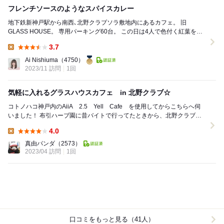
フレンチソースのようなスパイスカレー
地下鉄新神戸駅から南西､北野クラブソラ敷地内にあるカフェ。 旧
GLASS HOUSE。 専用パーキング60台。 この日は4人で色付く紅葉を眺
めながら､お散歩しなが...
3.7
Lunch:
Ai Nishiuma
（4750）
2023/11 訪問
1回
気軽に入れるグラスハウスカフェ in 北野クラブ☆
コトノハコ神戸内のAiiA 2.5 Yell Cafe を使用してからこちらへ伺
いました！ 布引ハーブ園に昔バイトで行ってたときから、北野クラブは
とても憧れでしたね～ そん...
4.0
Lunch:
真由パンダ
（2573）
2023/04 訪問
1回
口コミをもっと見る（41人）