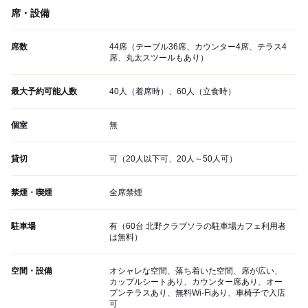
席・設備
席数
44席（テーブル36席、カウンター4席、テラス4
席、丸太スツールもあり）
最大予約可能人数
40人（着席時）、60人（立食時）
個室
無
貸切
可（20人以下可、20人～50人可）
禁煙・喫煙
全席禁煙
駐車場
有（60台 北野クラブソラの駐車場カフェ利用者
は無料）
空間・設備
オシャレな空間、落ち着いた空間、席が広い、
カップルシートあり、カウンター席あり、オー
プンテラスあり、無料Wi-Fiあり、車椅子で入店
可