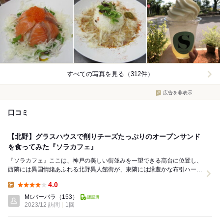
すべての写真を見る（312件）
広告を非表示
口コミ
【北野】グラスハウスで削りチーズたっぷりのオープンサンド
を食ってみた『ソラカフェ』
『ソラカフェ』ここは、神戸の美しい街並みを一望できる高台に位置し、
西隣には異国情緒あふれる北野異人館街が、東隣には緑豊かな布引ハーブ
園へと続くケーブル乗り場があります。 結...
4.0
Lunch:
Mr.バーバラ
（153）
2023/12 訪問
1回