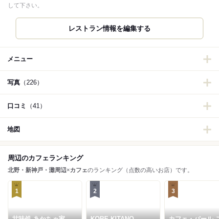
して下さい。
レストラン情報を編集する
メニュー
写真
（226）
口コミ
（41）
地図
周辺のカフェランキング
北野・新神戸・灘周辺
×
カフェ
のランキング（点数の高いお店）です。
1
2
3
甘味処 あかちゃ家
KOBE KITANO
カフェ・バール 