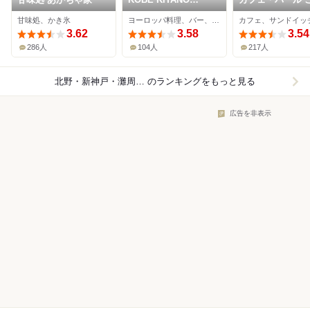
TERRASSE
べっこ
甘味処、かき氷
ヨーロッパ料理、バー、カフェ
カフェ、サンドイッ
3.62
3.58
3.54
286人
104人
217人
北野・新神戸・灘周辺×カフェ
のランキングをもっと見る
広告を非表示