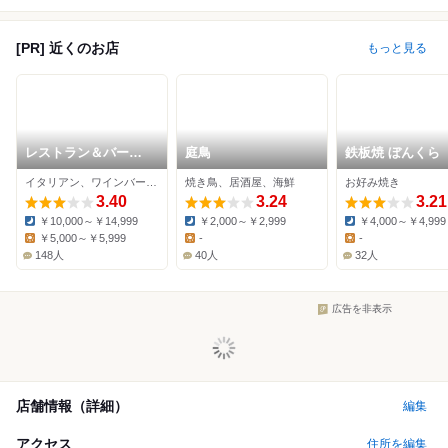
[PR] 近くのお店
もっと見る
レストラン＆バー
庭鳥
鉄板焼 ぼんくら
Level 36
イタリアン、ワインバー、パスタ
焼き鳥、居酒屋、海鮮
お好み焼き
3.40
3.24
3.21
￥10,000～￥14,999
￥2,000～￥2,999
￥4,000～￥4,999
Dinner:
Dinner:
Dinner:
￥5,000～￥5,999
-
-
Lunch:
Lunch:
Lunch:
148人
40人
32人
広告を非表示
店舗情報（詳細）
編集
アクセス
住所を編集