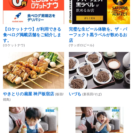
【ロケットナウ】が利用できる
完璧な生ビール体験を。ザ・パ
食べログ掲載店舗をご紹介しま
ーフェクト黒ラベルが飲めるお
す。
店
(ロケットナウ)
(サッポロビール)
やきとりの扇屋 神戸板宿店
いづも
(板宿/
(新長田/そば)
焼鳥)