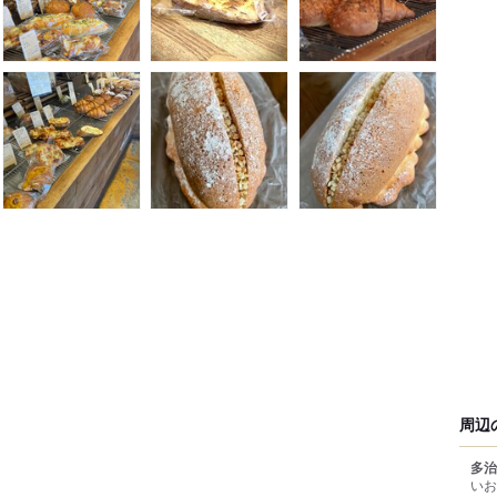
周辺
多治
いお