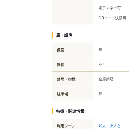
電子マネー可
QRコード決済可
席・設備
無
個室
不可
貸切
全席禁煙
禁煙・喫煙
有
駐車場
特徴・関連情報
知人・友人と
利用シーン