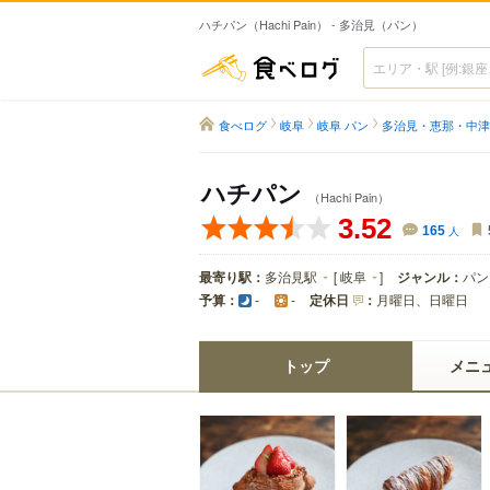
ハチパン（Hachi Pain） - 多治見（パン）
食べログ
食べログ
岐阜
岐阜 パン
多治見・恵那・中津
ハチパン
（Hachi Pain）
3.52
165
人
最寄り駅：
多治見駅
[
岐阜
]
ジャンル：
パン
予算：
定休日
：
月曜日、日曜日
-
-
トップ
メニ