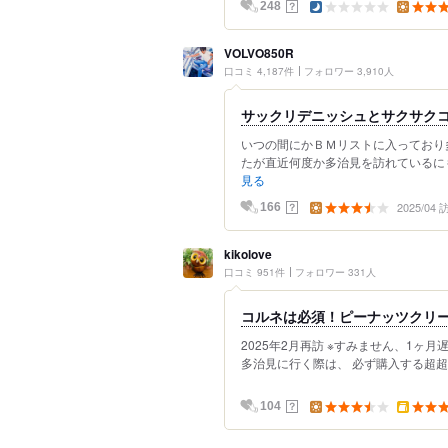
？
248
VOLVO850R
口コミ 4,187件
フォロワー 3,910人
サックリデニッシュとサクサク
いつの間にかＢＭリストに入っており
たが直近何度か多治見を訪れているにも
見る
2025/04
？
166
kikolove
口コミ 951件
フォロワー 331人
コルネは必須！ピーナッツクリ
2025年2月再訪 ※すみません、1ヶ月
多治見に行く際は、 必ず購入する超超お
？
104