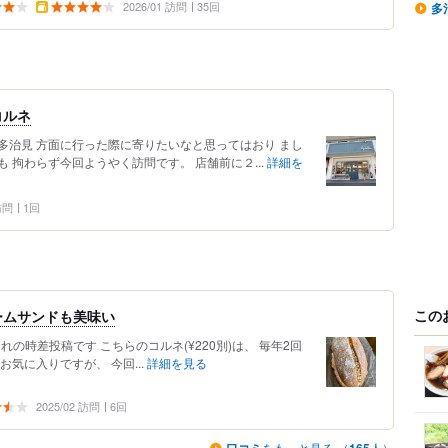
2026/01 訪問
35回
多
コルネ
多治見 方面に行った際に寄りたいなと思ってはおり まし
 拘わらず今回ようやく訪問です。 店舗前に２...
詳細を
 訪問
1回
この
ームサンドも美味い
遅れの時差投稿です こちらのコルネ(¥220別)は、 毎年2回
気に入りですが、 今回...
詳細を見る
2025/02 訪問
6回
をもっと見る （
人）