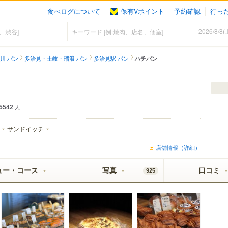
食べログについて
保有Vポイント
予約確認
行っ
川 パン
多治見・土岐・瑞浪 パン
多治見駅 パン
ハチパン
5542
人
サンドイッチ
店舗情報（詳細）
ュー・コース
写真
口コミ
925