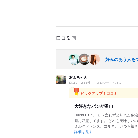
口コミ
？
好みのあう人を
おぉちゃん
口コミ 1,555件
フォロワー 1,474人
ピックアップ！口コミ
大好きなパンが沢山
Hachi Pain。 もう言わずと知
週お邪魔してます。 どれも美味しい
ミルクフランス、コルネ。 いつも気さ
詳細を見る