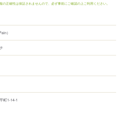
報の正確性は保証されませんので、必ず事前にご確認の上ご利用ください。
Pain）
チ
平町
1-14-1