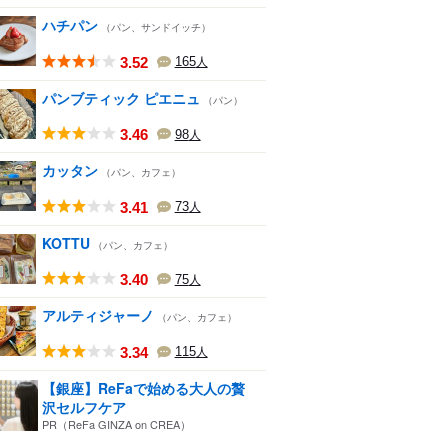
ハチパン
（パン、サンドイッチ）
3.52
165
人
パンブティック ピエニュ
（パン）
3.46
98
人
カッタン
（パン、カフェ）
3.41
73
人
KOTTU
（パン、カフェ）
3.40
75
人
アルティジャーノ
（パン、カフェ）
3.34
115
人
【銀座】ReFaで始める大人の贅
沢セルフケア
PR（ReFa GINZA on CREA）