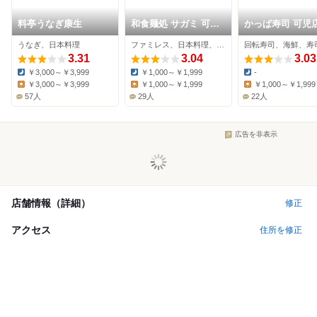
料亭うなぎ康生
和食麺処 サガミ 可児
かっぱ寿司 可児
店
うなぎ、日本料理
ファミレス、日本料理、そば
回転寿司、海鮮、寿
3.31
3.04
3.03
￥3,000～￥3,999
￥1,000～￥1,999
-
Dinner:
Dinner:
Dinner:
￥3,000～￥3,999
￥1,000～￥1,999
￥1,000～￥1,999
Lunch:
Lunch:
Lunch:
57人
29人
22人
広告を非表示
店舗情報（詳細）
修正
アクセス
住所を修正