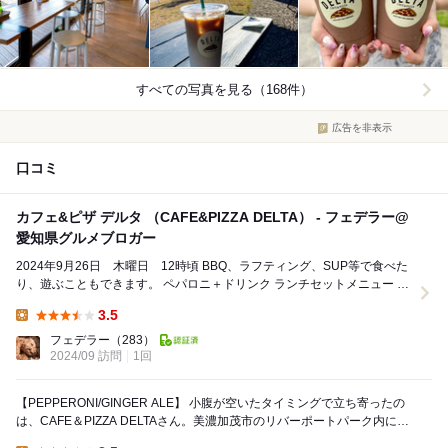
すべての写真を見る（168件）
広告を非表示
口コミ
カフェ&ピザ デルタ （CAFE&PIZZA DELTA） - フェデラー@
愛知県グルメブロガー
2024年9月26日 木曜日 12時頃 BBQ、ラフティング、SUP等で食べた
り、遊ぶこともできます。 ペパロニ＋ドリンク ランチセットメニュー チ
ーズ＋ペパロ...
3.5
Lunch:
フェデラー
（283）
2024/09 訪問
1回
【PEPPERONI/GINGER ALE】 小腹が空いたタイミングで立ち寄ったの
は、CAFE＆PIZZA DELTAさん。美濃加茂市のリバーポートパーク内にあ
る、NYスタイルの...