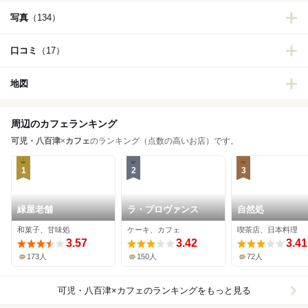
写真
（134）
口コミ
（17）
地図
周辺のカフェランキング
可児・八百津
×
カフェ
のランキング（点数の高いお店）です。
1
2
3
緑屋老舗
ラ・プロヴァンス
自然処
和菓子、甘味処
ケーキ、カフェ
喫茶店、日本料理
3.57
3.42
3.41
173人
150人
72人
可児・八百津×カフェ
のランキングをもっと見る