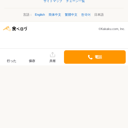
サイトマップ
チェーン一覧
言語：
English
简体中文
繁體中文
한국어
日本語
©Kakaku.com, Inc.
電話
行った
保存
共有