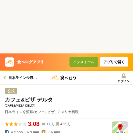
インストール
アプリで開く
日本ライン今渡駅グルメへ
ログイン
公式
カフェ&ピザ デルタ
(CAFE&PIZZA DELTA)
日本ライン今渡駅/カフェ､ ピザ､ アメリカ料理
3.08
17
人
436
人
￥2,000～￥2,999
～￥999