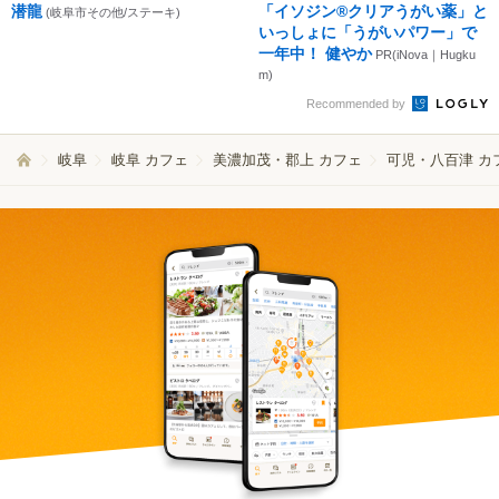
潜龍
「イソジン®クリアうがい薬」と
(岐阜市その他/ステーキ)
いっしょに「うがいパワー」で
一年中！ 健やか
PR(iNova｜Hugku
m)
Recommended by
岐阜
岐阜 カフェ
美濃加茂・郡上 カフェ
可児・八百津 カ