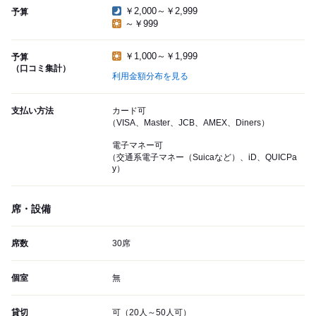
￥2,000～￥2,999
予算
～￥999
￥1,000～￥1,999
予算
（口コミ集計）
利用金額分布を見る
支払い方法
カード可
（VISA、Master、JCB、AMEX、Diners）
電子マネー可
（交通系電子マネー（Suicaなど）、iD、QUICPa
y）
席・設備
席数
30席
個室
無
貸切
可（20人～50人可）