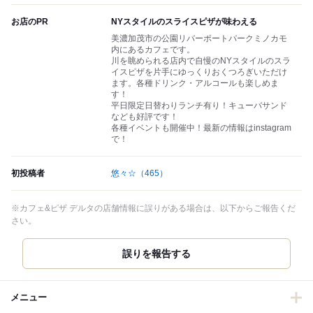
お店のPR
NYスタイルのスライスピザが味わえる
美濃加茂市の公園リバーポートパークミノカモ
内にあるカフェです。
川を眺められる店内で自慢のNYスタイルのスラ
イスピザを片手にゆっくりおくつろぎいただけ
ます。各種ドリンク・アルコールも楽しめま
す！
平日限定日替わりランチ有り！キューバサンド
なども好評です！
各種イベントも開催中！最新の情報はinstagram
で！
初投稿者
悠々☆
（465）
※カフェ&ピザ デルタの店舗情報に誤りがある場合は、以下からご報告くだ
さい。
誤りを報告する
メニュー