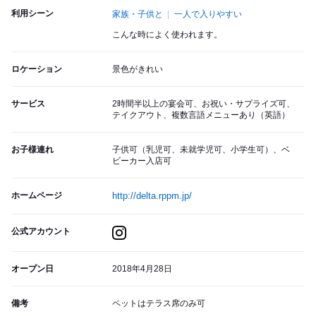
利用シーン
家族・子供と
一人で入りやすい
こんな時によく使われます。
ロケーション
景色がきれい
サービス
2時間半以上の宴会可、お祝い・サプライズ可、
テイクアウト、複数言語メニューあり（英語）
お子様連れ
子供可（乳児可、未就学児可、小学生可）、ベ
ビーカー入店可
ホームページ
http://delta.rppm.jp/
公式アカウント
オープン日
2018年4月28日
備考
ペットはテラス席のみ可