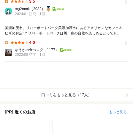
3.5
Lunch:
mg2mmk
（2082）
2024/01 訪問
1回
美濃加茂市、リバーポートパーク美濃加茂市にあるアメリカンなカフェ＆
ピザのお店^ ^ リバーポートパークは川、森の自然を楽しめるとっても雰
囲気の良い空間！ せっかくなので綺麗な川...
4.0
Lunch:
ゆうかの食べログ
（1177）
2022/08 訪問
1回
口コミをもっと見る（17人）
[PR] 近くのお店
もっと見る