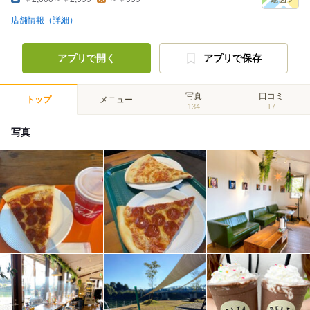
店舗情報（詳細）
アプリで開く
アプリで保存
写真
口コミ
トップ
メニュー
134
17
写真