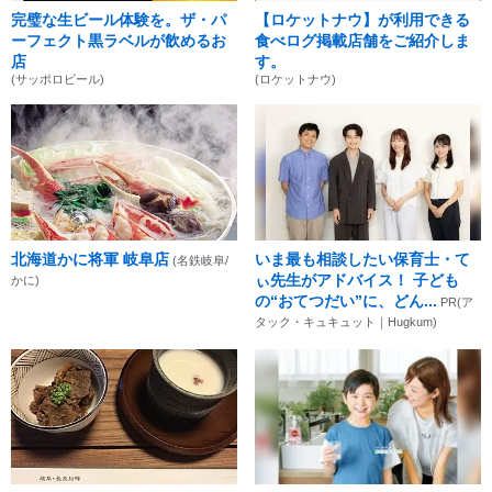
完璧な生ビール体験を。ザ・パ
【ロケットナウ】が利用できる
ーフェクト黒ラベルが飲めるお
食べログ掲載店舗をご紹介しま
店
す。
(サッポロビール)
(ロケットナウ)
北海道かに将軍 岐阜店
いま最も相談したい保育士・て
(名鉄岐阜/
ぃ先生がアドバイス！ 子ども
かに)
の“おてつだい”に、どん...
PR(ア
タック・キュキュット｜Hugkum)