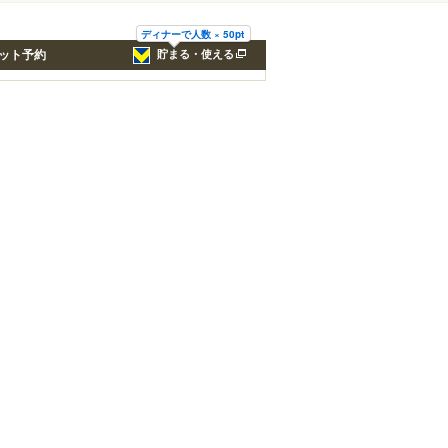
ディナーで人数 × 50pt
ット予約
貯まる・使える