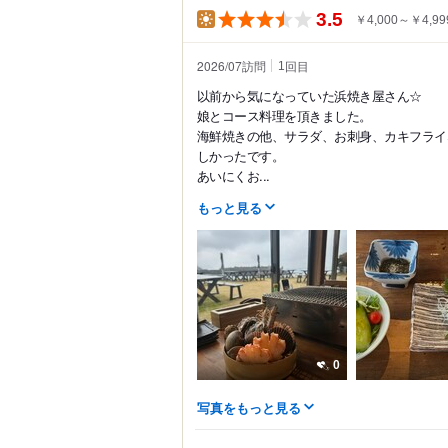
3.5
￥4,000～￥4,99
2026/07訪問
回目
1
以前から気になっていた浜焼き屋さん☆
娘とコース料理を頂きました。
海鮮焼きの他、サラダ、お刺身、カキフライ
しかったです。
あいにくお...
もっと見る
0
写真をもっと見る