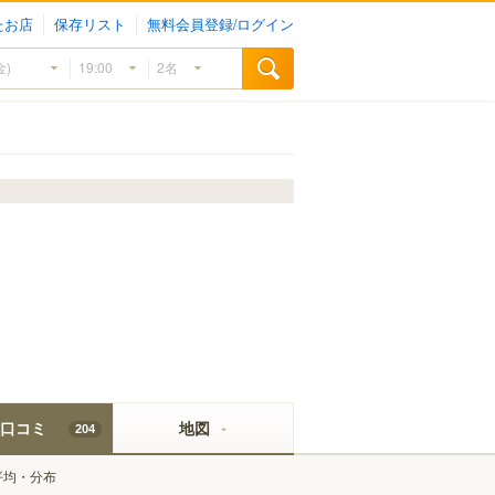
たお店
保存リスト
無料会員登録/ログイン
口コミ
地図
204
平均・分布