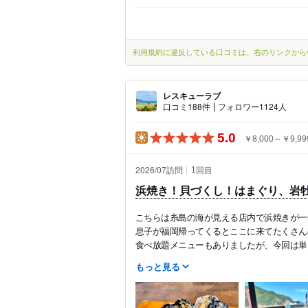
利用規約に違反している口コミは、右のリンクから
レスキューラブ
口コミ188件
フォロワー1124人
5.0
￥8,000～￥9,99
2026/07訪問
回目
1
浜焼き！貝づくし！はまぐり、岩
こちらは糸島の海が見える店内で浜焼きが一
息子が福岡帰ってくるとここに来てたくさん
食べ放題メニューもありましたが、今回は単..
もっと見る