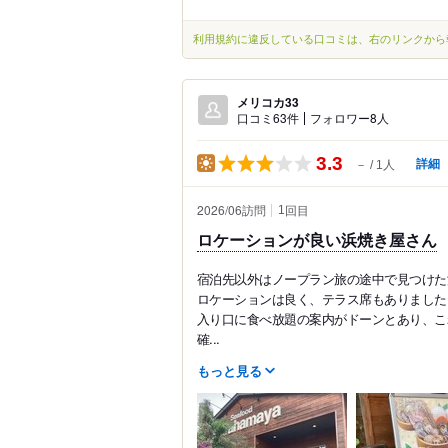
利用規約に違反している口コミは、右のリンクから
メリコカ33
口コミ63件
フォロワー8人
3.3
詳細
－
1人
2026/06訪問
回目
1
ロケーションが良い浜焼き屋さん
宿泊先以外はノープラン旅の途中で見つけた
ロケーションは良く、テラス席もありました
入り口に食べ放題の案内がドーンとあり、こ
確...
もっと見る