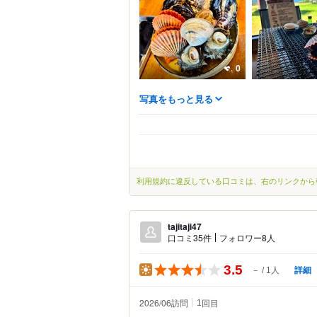
0
写真をもっと見る
利用規約に違反している口コミは、右のリンクから
tajitaji47
口コミ35件
フォロワー8人
3.5
詳細
－
1人
2026/06訪問
回目
1