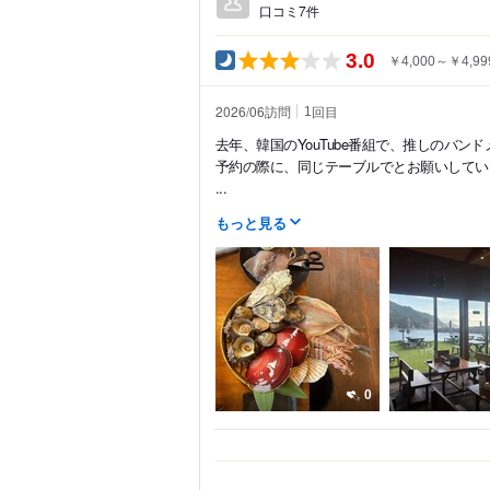
口コミ7件
3.0
￥4,000～￥4,99
2026/06訪問
回目
1
去年、韓国のYouTube番組で、推しのバ
予約の際に、同じテーブルでとお願いしてい
...
もっと見る
0