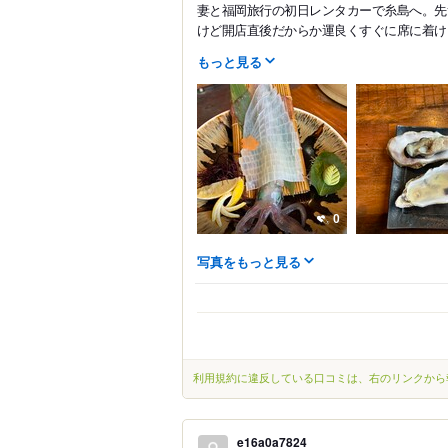
妻と福岡旅行の初日レンタカーで糸島へ。先
けど開店直後だからか運良くすぐに席に着けま
もっと見る
0
写真をもっと見る
利用規約に違反している口コミは、右のリンクから
e16a0a7824