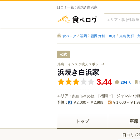
口コミ一覧 : 浜焼き白浜家
食べログ
食べログ
福岡
福岡 海鮮・魚介
糸島 海鮮・
公式
糸島 インスタ映えスポット♪
浜焼き白浜家
3.44
204
人
エリア：
[
福岡
]
ジャンル：
海
糸島市その他
予算：
￥2,000～￥2,999
￥1,000～￥1,9
トップ
座席
口コミ
(
2