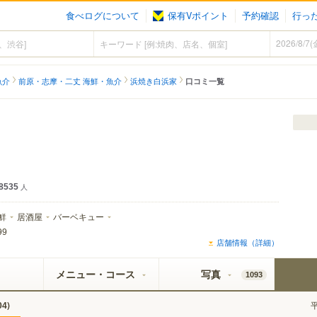
食べログについて
保有Vポイント
予約確認
行っ
魚介
前原・志摩・二丈 海鮮・魚介
浜焼き白浜家
口コミ一覧
8535
人
鮮
居酒屋
バーベキュー
99
店舗情報（詳細）
メニュー・コース
写真
1093
)
04