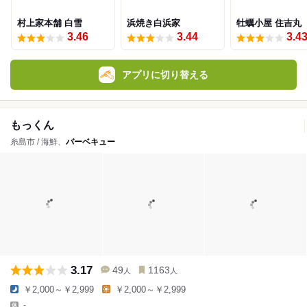
村上家本舗 白雪
浜焼き白浜家
牡蠣小屋 住吉丸
3.46
3.44
3.4
アプリに切り替える
もっくん
糸島市 / 海鮮、
バーベキュー
3.17
49
1163
人
人
￥2,000～￥2,999
￥2,000～￥2,999
-