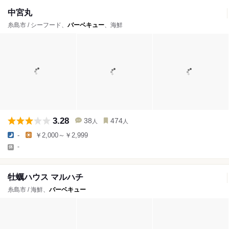
中宮丸
糸島市 / シーフード、
バーベキュー
、海鮮
3.28
38
474
人
人
-
￥2,000～￥2,999
-
牡蠣ハウス マルハチ
糸島市 / 海鮮、
バーベキュー