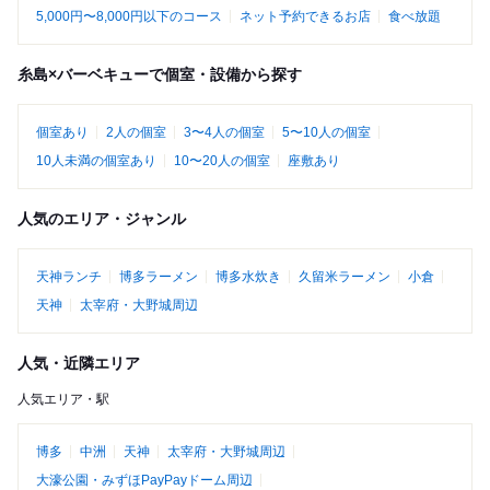
5,000円〜8,000円以下のコース
ネット予約できるお店
食べ放題
糸島×バーベキューで個室・設備から探す
個室あり
2人の個室
3〜4人の個室
5〜10人の個室
10人未満の個室あり
10〜20人の個室
座敷あり
人気のエリア・ジャンル
天神ランチ
博多ラーメン
博多水炊き
久留米ラーメン
小倉
天神
太宰府・大野城周辺
人気・近隣エリア
人気エリア・駅
博多
中洲
天神
太宰府・大野城周辺
大濠公園・みずほPayPayドーム周辺