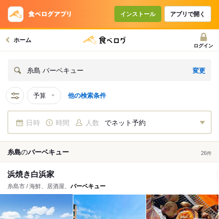
インストール
アプリで開く
ホーム
ログイン
変更
糸島 バーベキュー
予算
他の検索条件
日時
時間
人数
でネット予約
糸島
の
バーベキュー
26
件
浜焼き白浜家
糸島市 / 海鮮、居酒屋、
バーベキュー