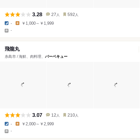
3.28
27
592
人
人
-
￥1,000～￥1,999
-
飛龍丸
糸島市 / 海鮮、肉料理、
バーベキュー
3.07
12
210
人
人
-
￥2,000～￥2,999
-