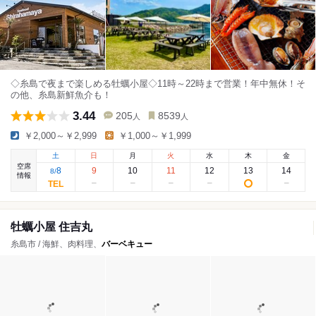
◇糸島で夜まで楽しめる牡蠣小屋◇11時～22時まで営業！年中無休！そ
の他、糸島新鮮魚介も！
3.44
205
8539
人
人
￥2,000～￥2,999
￥1,000～￥1,999
土
日
月
火
水
木
金
空席
8
9
10
11
12
13
14
8
/
情報
牡蠣小屋 住吉丸
糸島市 / 海鮮、肉料理、
バーベキュー