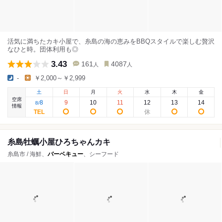
活気に満ちたカキ小屋で、糸島の海の恵みをBBQスタイルで楽しむ贅沢
なひと時。団体利用も◎
3.43
161
4087
人
人
-
￥2,000～￥2,999
土
日
月
火
水
木
金
空席
8
9
10
11
12
13
14
8
/
情報
糸島牡蠣小屋ひろちゃんカキ
糸島市 / 海鮮、
バーベキュー
、シーフード