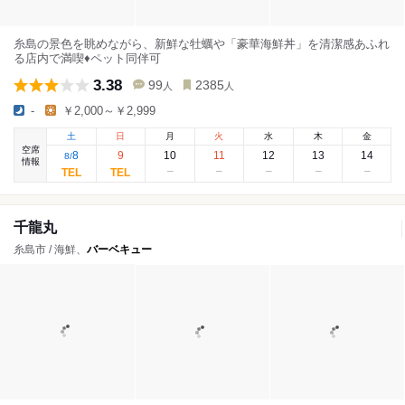
糸島の景色を眺めながら、新鮮な牡蠣や「豪華海鮮丼」を清潔感あふれ
る店内で満喫♦ペット同伴可
3.38
99
2385
人
人
-
￥2,000～￥2,999
土
日
月
火
水
木
金
空席
8
9
10
11
12
13
14
8
/
情報
千龍丸
糸島市 / 海鮮、
バーベキュー