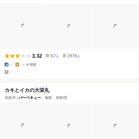
3.32
67
1978
人
人
-
～￥999
-
カキとイカの大栄丸
糸島市 /
バーベキュー
、海鮮、肉料理