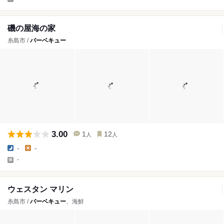
磯の屋海の家
糸島市 /
バーベキュー
3.00
1
12
人
人
-
-
-
ウェスタン マリン
糸島市 /
バーベキュー
、海鮮