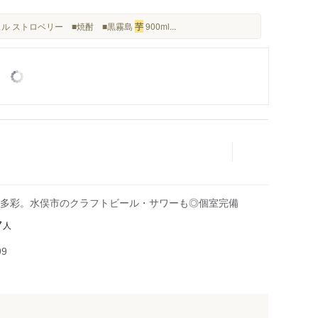
スル ストロベリー ■焼酎 ■黒霧島
芋
900ml...
多彩。水俣市のクラフトビール・サワーも◎個室完備
人
7
99