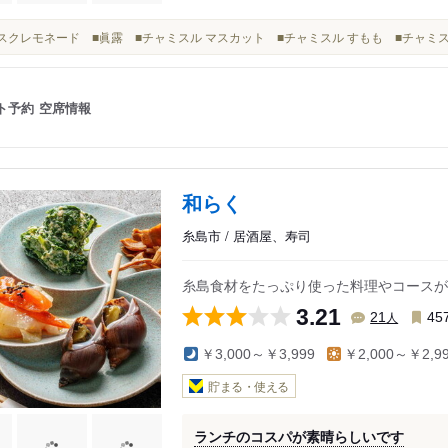
ブリスクレモネード ■眞露 ■チャミスル マスカット ■チャミスル すもも ■チャミ
ト予約
空席情報
和らく
糸島市 / 居酒屋、寿司
糸島食材をたっぷり使った料理やコースが
3.21
人
21
45
￥3,000～￥3,999
￥2,000～￥2,9
貯まる・使える
ランチのコスパが素晴らしいです