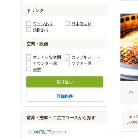
ドリンク
ワインあり
日本酒あり
焼酎あり
空間・設備
オシャレな空間
カップルシート
カウンター席
ソファー席
座敷
絞り込む
詳細条件
...
前原・志摩・二丈でコースから探す
3,80
3,000円以下のコース