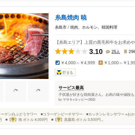
糸島焼肉 暁
糸島市 / 焼肉、ホルモン、韓国料理
【糸島エリア】上質の黒毛和牛をお求めや
3.10
人
25
29
￥4,000～￥4,999
￥1,000～￥1,9
貯まる
サービス最高
子供達が好きな焼肉屋さん。お肉の味や値段も良
マサキ⭐︎ヨッピー(302)
by
■コラーゲン白ぶどうサワー ■コラーゲンピーチサワー ■カッチンレモンサワー ※おか
0円 ■【
芋
】海 ボトル 4,000円 ■【
芋
】黒霧島 ボトル 3,500円...