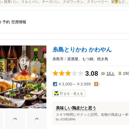
ン 胚芽パン、クルミパン、チーズパン、クロワッサン、クランベリー、紫
芋
など...
ト予約
空席情報
糸島とりかわ かわやん
糸島市 / 居酒屋、もつ鍋、焼き鳥
3.08
人
15
19
￥3,000～￥3,999
-
貯まる・使える
美味しい鶏皮だと思う
スキマ時間にサクッと訪問。名物の鶏皮は一本一
JOSE(604)
by