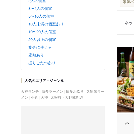
2人の個室
家製パ
3〜4人の個室
5〜10人の個室
ネッ
10人未満の個室あり
10〜20人の個室
20人以上の個室
宴会に使える
座敷あり
掘りごたつあり
人気のエリア・ジャンル
天神ランチ
博多ラーメン
博多水炊き
久留米ラー
メン
小倉
天神
太宰府・大野城周辺