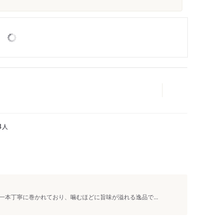
人
3
本丁寧に巻かれており、噛むほどに旨味が溢れる逸品で...