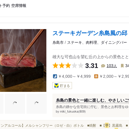
ト予約
空席情報
ステーキガーデン糸島風の邱
糸島市 / ステーキ、肉料理、ダイニングバー
雄大な可也山を望む丘の上からの景色とと
3.31
人
103
3
￥4,000～￥4,999
￥2,000～￥2,9
貯まる
糸島の景色と一緒に楽しむ、やさしいご
糸島の静かな住宅街に佇む、景色とお料理をゆっ
miki_fukuoka(809)
by
■【ノンアルコール】メルシャンフリー（ロゼ・白）ボトル ■焼酎 ■【
芋
】黒霧島 ■