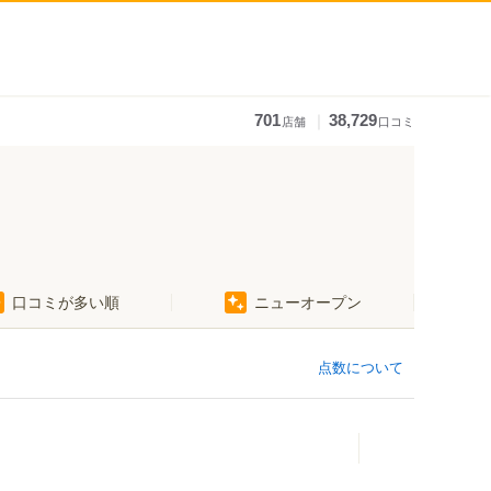
｜
701
38,729
店舗
口コミ
口コミが多い順
ニューオープン
点数について