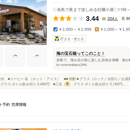
◇糸島で夜まで楽しめる牡蠣小屋◇11時
3.44
人
204
8
￥2,000～￥2,999
￥1,000～￥1,9
貯まる・使える
海の宝石箱ってこのこと！
糸島で、海を目の前に楽しむ浜焼き体験 海が綺
rumirumidayo(244)
by
■炭酸水 ■コーヒー 各 （ホット・アイス） ■■ 焼酎 ■ グラス（ロック／水割り／お
 グラス ボトル飲み切り 3,480円 ■三岳（
芋
） グラス ボトル飲み切り 5,180円...
ト予約
空席情報