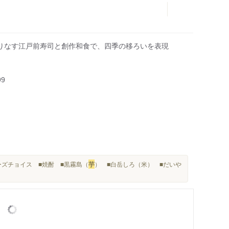
りなす江戸前寿司と創作和食で、四季の移ろいを表現
99
ンダーズチョイス ■焼酎 ■黒霧島（
芋
） ■白岳しろ（米） ■だいや