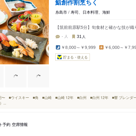
鮨創作割烹ちく
糸島市 / 寿司、日本料理、海鮮
【筑前前原駅5分】旬食材と確かな技が織
人
人
-
31
￥8,000～￥9,999
￥6,000～￥7,9
貯まる・使える
900円〜 ■ウイスキー ■角 ■山崎 ■山崎 12年 ■白州 ■白州 12年 ■響 ブレ
）...
ト予約
空席情報