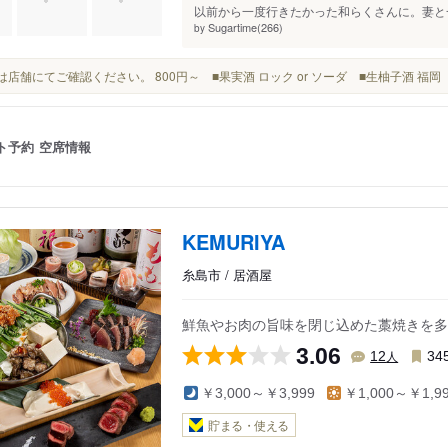
以前から一度行きたかった和らくさんに。妻と一
Sugartime(266)
by
詳細は店舗にてご確認ください。 800円～ ■果実酒 ロック or ソーダ ■生柚子酒 福
ト予約
空席情報
KEMURIYA
糸島市 / 居酒屋
鮮魚やお肉の旨味を閉じ込めた藁焼きを多
3.06
人
12
34
￥3,000～￥3,999
￥1,000～￥1,9
貯まる・使える