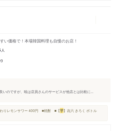
すい価格で！本場韓国料理も自慢のお店！
人
6
99
いのですが、暁は店員さんのサービスが他店とは比較に...
わりレモンサワー 400円 ■焼酎 ■【
芋
】㐂六 きろく ボトル