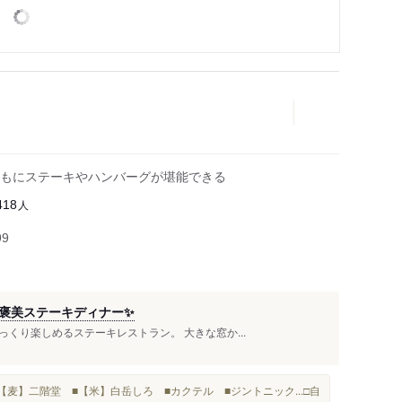
もにステーキやハンバーグが堪能できる
人
418
99
褒美ステーキディナー✨️
くり楽しめるステーキレストラン。 大きな窓か...
【麦】二階堂 ■【米】白岳しろ ■カクテル ■ジントニック...□自