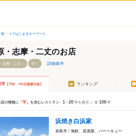
一覧
イではじまるキーワード
原・志摩・二丈のお店
詳細条件
・志摩・二丈
芋
標準
ランキング
【予約・PR店舗優先順】
福吉駅
前駅
鹿家駅
駅
芋
お店の情報に「
」を含むレストラン
1
～
20
件を表示
／
全
108
件
駅
浜焼き白浜家
糸島市 / 海鮮、居酒屋、バーベキュー
駅