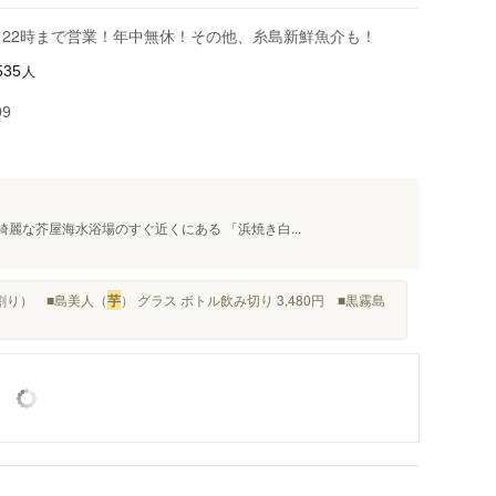
～22時まで営業！年中無休！その他、糸島新鮮魚介も！
人
535
99
麗な芥屋海水浴場のすぐ近くにある 「浜焼き白...
湯割り） ■島美人（
芋
） グラス ボトル飲み切り 3,480円 ■黒霧島