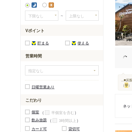
大入駅
～
Vポイント
貯まる
使える
営業時間
...
（
芋
）
日曜営業あり
こだわり
ネッ
個室
半個室を含む
飲み放題
3時間以上
カード可
貸切可