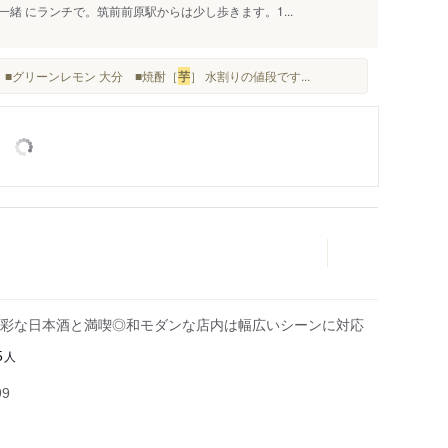
緒 にランチで。筑前前原駅からは少し歩きます。1...
岡 ■グリーンレモン 大分 ■焼酎［
芋
］ 水割りの値段です...
彩な日本酒と満喫◎和モダンな店内は幅広いシーンに対応
人
5
99