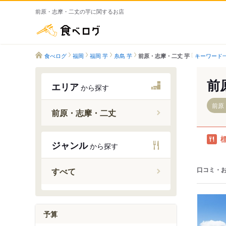
前原・志摩・二丈の芋に関するお店
食べログ
食べログ
福岡
福岡 芋
糸島 芋
キーワード
前原・志摩・二丈 芋
前
エリア
から探す
前原
前原・志摩・二丈
波多江駅
ジャンル
から探す
糸島高校
筑前前原
口コミ・
すべて
美咲が丘
加布里駅
一貴山駅
予算
筑前深江