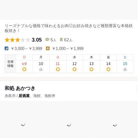
リーズナブルな価格で味わえるお肉◎お好み焼きなど種類豊富な本格鉄
板焼き！
3.05
5
62
人
人
￥3,000～￥3,999
￥1,000～￥1,999
日
月
火
水
木
金
土
空席
9
10
11
12
13
14
15
8
/
情報
和処 あかつき
糸島市 /
居酒屋
、海鮮、海鮮丼