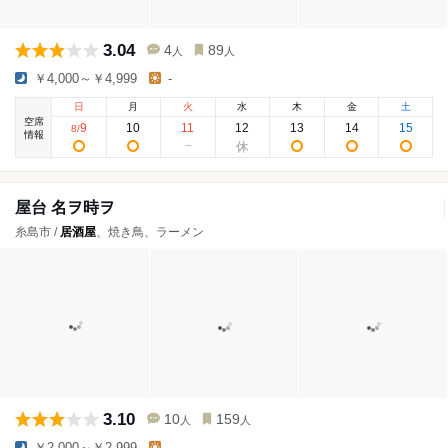
3.04
4
89
人
人
￥4,000～￥4,999
-
日
月
火
水
木
金
土
空席
9
10
11
12
13
14
15
8
/
情報
屋台 名ヲ時ヲ
糸島市 /
居酒屋
、焼き鳥、ラーメン
3.10
10
159
人
人
￥2,000～￥2,999
-