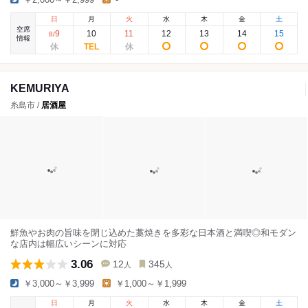
日
月
火
水
木
金
土
空席
9
10
11
12
13
14
15
8
/
情報
KEMURIYA
糸島市 /
居酒屋
鮮魚やお肉の旨味を閉じ込めた藁焼きを多彩な日本酒と満喫◎和モダン
な店内は幅広いシーンに対応
3.06
12
345
人
人
￥3,000～￥3,999
￥1,000～￥1,999
日
月
火
水
木
金
土