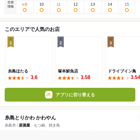
空席
9
10
11
12
13
14
15
8
/
情報
このエリアで人気のお店
1
2
3
糸島ほたる
塚本鮮魚店
ドライブイン鳥
3.6
3.58
3.5
アプリに切り替える
糸島とりかわ かわやん
糸島市 /
居酒屋
、もつ鍋、焼き鳥