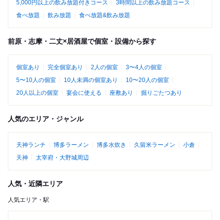
5,000円以上の飲み放題付きコース
3時間以上の飲み放題コース
食べ放題
飲み放題
食べ放題&飲み放題
前原・志摩・二丈×居酒屋で個室・設備から探す
個室あり
完全個室あり
2人の個室
3〜4人の個室
5〜10人の個室
10人未満の個室あり
10〜20人の個室
20人以上の個室
宴会に使える
座敷あり
掘りごたつあり
人気のエリア・ジャンル
天神ランチ
博多ラーメン
博多水炊き
久留米ラーメン
小倉
天神
太宰府・大野城周辺
人気・近隣エリア
人気エリア・駅