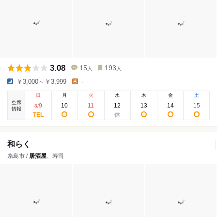
3.08
15
193
人
人
￥3,000～￥3,999
-
日
月
火
水
木
金
土
空席
9
10
11
12
13
14
15
8
/
情報
和らく
糸島市 /
居酒屋
、寿司