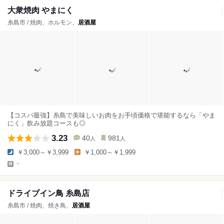
大衆焼肉 やまにく
糸島市 / 焼肉、ホルモン、
居酒屋
【コスパ最強】糸島で美味しいお肉をお手頃価格で堪能するなら「やま
にく」飲み放題コースも◎
3.23
40
981
人
人
￥3,000～￥3,999
￥1,000～￥1,999
-
ドライブイン鳥 糸島店
糸島市 / 焼肉、焼き鳥、
居酒屋