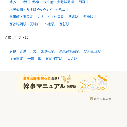
博多
中洲
天神
太宰府・大野城周辺
門司
大濠公園・みずほPayPayドーム周辺
呉服町・東公園・マリンメッセ福岡
博多駅
天神駅
西鉄福岡駅（天神）
小倉駅
西新駅
近隣エリア・駅
前原・志摩・二丈
波多江駅
糸島高校前駅
筑前前原駅
加布里駅
一貴山駅
筑前深江駅
大入駅
広告を非表示