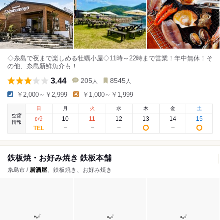
◇糸島で夜まで楽しめる牡蠣小屋◇11時～22時まで営業！年中無休！そ
の他、糸島新鮮魚介も！
3.44
205
8545
人
人
￥2,000～￥2,999
￥1,000～￥1,999
日
月
火
水
木
金
土
空席
9
10
11
12
13
14
15
8
/
情報
鉄板焼・お好み焼き 鉄板本舗
糸島市 /
居酒屋
、鉄板焼き、お好み焼き