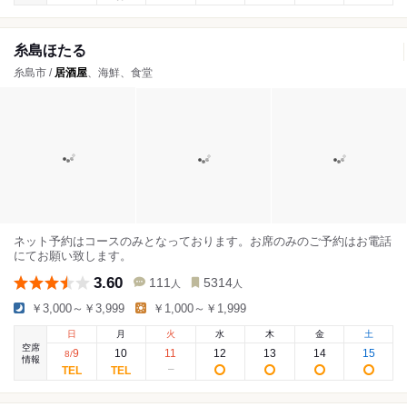
糸島ほたる
糸島市 /
居酒屋
、海鮮、食堂
ネット予約はコースのみとなっております。お席のみのご予約はお電話
にてお願い致します。
3.60
111
5314
人
人
￥3,000～￥3,999
￥1,000～￥1,999
日
月
火
水
木
金
土
空席
9
10
11
12
13
14
15
8
/
情報