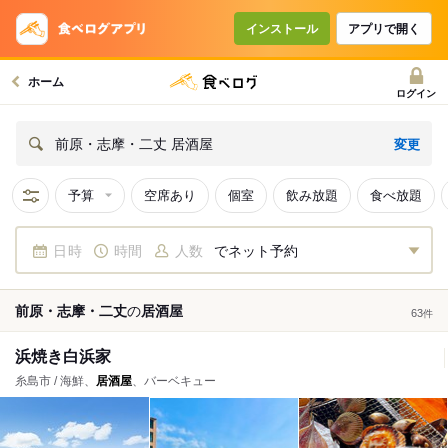
インストール
アプリで開く
ホーム
ログイン
変更
前原・志摩・二丈 居酒屋
予算
空席あり
個室
飲み放題
食べ放題
日時
時間
人数
でネット予約
前原・志摩・二丈
の
居酒屋
63
件
浜焼き白浜家
糸島市 / 海鮮、
居酒屋
、バーベキュー