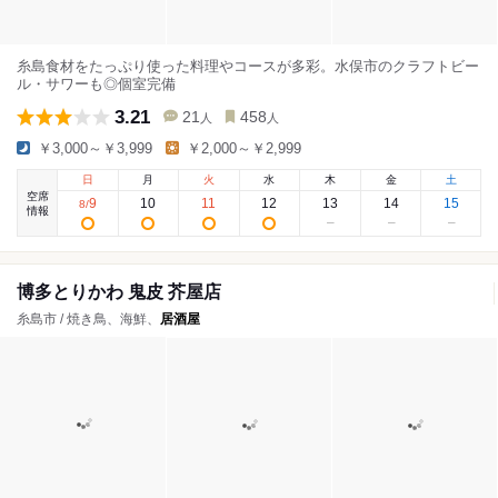
糸島食材をたっぷり使った料理やコースが多彩。水俣市のクラフトビー
ル・サワーも◎個室完備
3.21
21
458
人
人
￥3,000～￥3,999
￥2,000～￥2,999
日
月
火
水
木
金
土
空席
9
10
11
12
13
14
15
8
/
情報
博多とりかわ 鬼皮 芥屋店
糸島市 / 焼き鳥、海鮮、
居酒屋