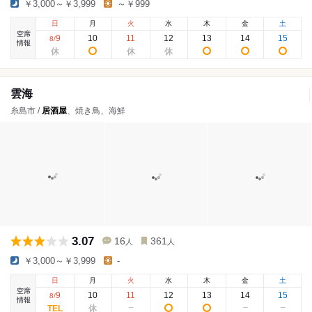
￥3,000～￥3,999
～￥999
日
月
火
水
木
金
土
空席
9
10
11
12
13
14
15
8
/
情報
雲海
糸島市 /
居酒屋
、焼き鳥、海鮮
3.07
16
361
人
人
￥3,000～￥3,999
-
日
月
火
水
木
金
土
空席
9
10
11
12
13
14
15
8
/
情報