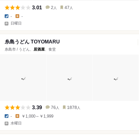
3.01
2
47
人
人
-
-
日曜日
糸島うどん TOYOMARU
糸島市 / うどん、
居酒屋
、食堂
3.39
76
1878
人
人
-
￥1,000～￥1,999
水曜日