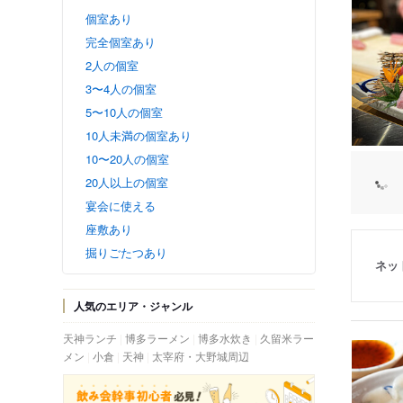
個室あり
完全個室あり
2人の個室
3〜4人の個室
5〜10人の個室
10人未満の個室あり
10〜20人の個室
20人以上の個室
宴会に使える
座敷あり
掘りごたつあり
ネッ
人気のエリア・ジャンル
天神ランチ
博多ラーメン
博多水炊き
久留米ラー
メン
小倉
天神
太宰府・大野城周辺