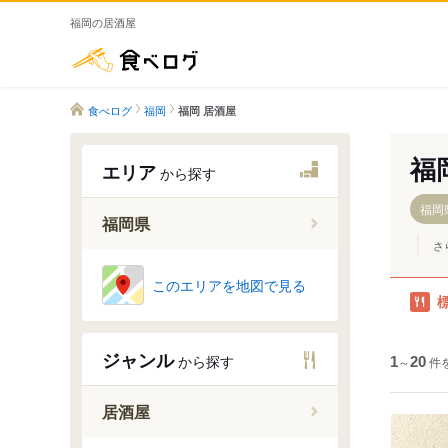
福岡の居酒屋
食べログ
食べログ
福岡
福岡 居酒屋
福
エリア
から探す
福岡
福岡県
さ
このエリアを地図で見る
福岡市
太宰府・
北九州市
ジャンル
から探す
1
～
20
件
北九州市
筑豊
居酒屋
久留米・