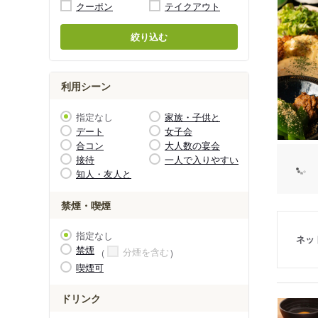
クーポン
テイクアウト
絞り込む
利用シーン
指定なし
家族・子供と
デート
女子会
合コン
大人数の宴会
接待
一人で入りやすい
知人・友人と
禁煙・喫煙
指定なし
ネッ
禁煙
分煙を含む
喫煙可
ドリンク