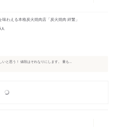
を味わえる本格炭火焼肉店「炭火焼肉 絆繁」
人
6
いと思う！ 値段はそれなりにします。 量も...