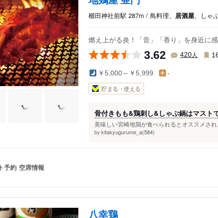
櫛田神社前駅 287m / 鳥料理、
居酒屋
、しゃ
燃え上がる炎！「音」「香り」を身近に感
3.62
人
420
1
￥5,000～￥5,999
-
貯まる・使える
骨付きもも&鶏刺し&しゃぶ鍋はマスト
美味しい宮崎地鶏が食べられるとオススメされ… 
kitakyugurume_a(584)
by
ト予約
空席情報
八幸鶏