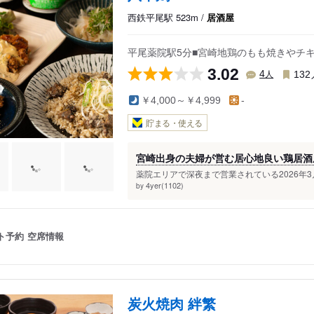
西鉄平尾駅 523m /
居酒屋
平尾薬院駅5分■宮崎地鶏のもも焼きやチ
3.02
人
4
132
￥4,000～￥4,999
-
貯まる・使える
宮崎出身の夫婦が営む居心地良い鶏居酒
薬院エリアで深夜まで営業されている2026年3
4yer(1102)
by
ト予約
空席情報
炭火焼肉 絆繁