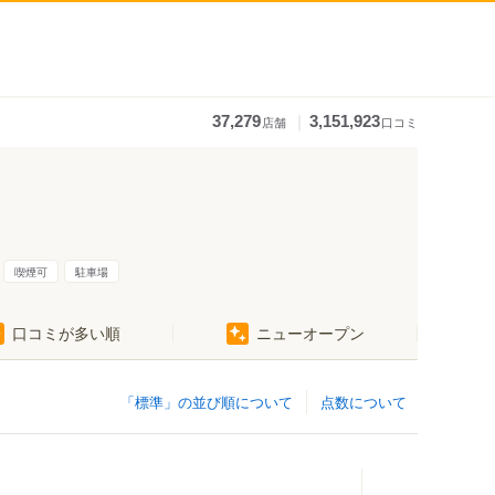
｜
37,279
3,151,923
店舗
口コミ
喫煙可
駐車場
口コミが多い順
ニューオープン
「標準」の並び順について
点数について