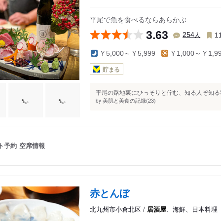
平尾で魚を食べるならあらかぶ
3.63
人
254
1
￥5,000～￥5,999
￥1,000～￥1,9
貯まる
平尾の路地裏にひっそりと佇む、知る人ぞ知る和
美肌と美食の記録(23)
by
ト予約
空席情報
赤とんぼ
北九州市小倉北区 /
居酒屋
、海鮮、日本料理