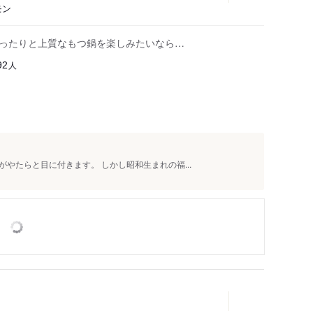
モン
ゆったりと上質なもつ鍋を楽しみたいなら…
人
92
やたらと目に付きます。 しかし昭和生まれの福...