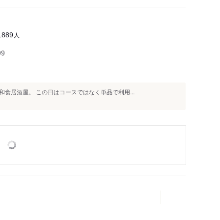
人
1889
99
食居酒屋。 この日はコースではなく単品で利用...