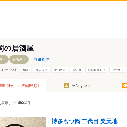
岡の居酒屋
詳細条件
県
居酒屋
らに絞り込む
個室
飲み放題
食べ放題
貸切可
日曜営業あり
クーポン
標準
ランキング
【予約・PR店舗優先順】
宗像・糟屋郡
を表示
／
全
6532
件
周辺
博多もつ鍋 二代目 楽天地
筑後