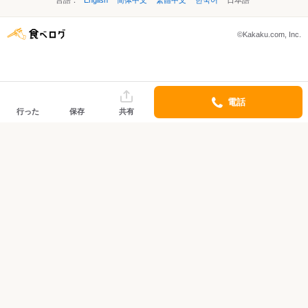
言語：
English
简体中文
繁體中文
한국어
日本語
©Kakaku.com, Inc.
電話
行った
保存
共有