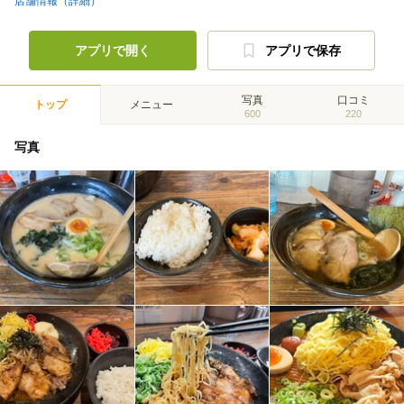
店舗情報（詳細）
アプリで開く
アプリで保存
写真
口コミ
トップ
メニュー
600
220
写真