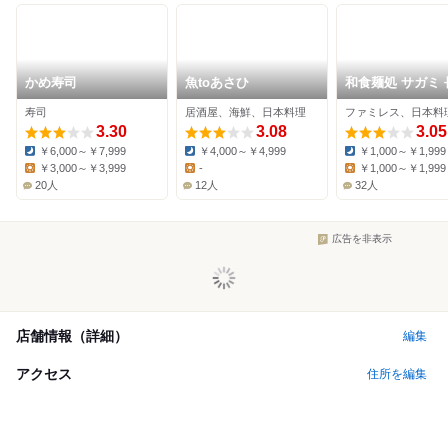
かめ寿司
魚toあさひ
和食麺処 サガミ 
手店
寿司
居酒屋、海鮮、日本料理
3.30
3.08
3.05
￥6,000～￥7,999
￥4,000～￥4,999
￥1,000～￥1,999
Dinner:
Dinner:
Dinner:
￥3,000～￥3,999
-
￥1,000～￥1,999
Lunch:
Lunch:
Lunch:
20人
12人
32人
広告を非表示
店舗情報（詳細）
編集
アクセス
住所を編集