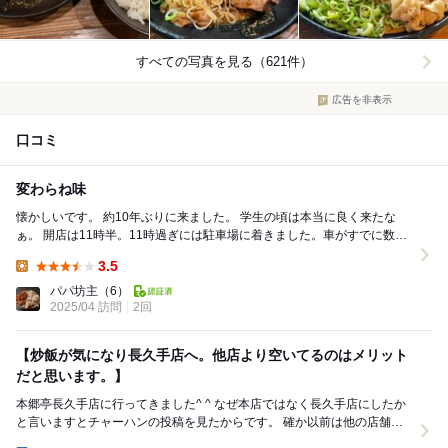
すべての写真を見る（621件）
広告を非表示
口コミ
変わらね味
懐かしいです。 約10年ぶりに来ました。 学生の頃は本当に良く来たな
ぁ。 開店は11時半。11時過ぎには駐車場に着きました。車がすでに数台
止まっています。 開店時間間際にな...
3.5
Lunch:
パパ坊主
（6）
2025/04 訪問
2回
【炒飯が気になり長久手店へ。他店より空いてるのはメリット
だと思います。】
本郷亭長久手店に行ってきました^ ^ なぜ本店ではなく長久手店にしたか
と言いますとチャーハンの投稿を見たからです。 確か以前は他の店舗で
はチャーハンは見かけなかった気が...