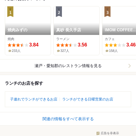
1
2
3
焼肉みずの
真砂 長久手店
IMOM COFFEE
ROASTERS
焼肉
ラーメン
カフェ
3.84
3.56
3.46
233人
327人
158人
瀬戸・愛知郡
のレストラン情報を見る
ランチのお店を探す
子連れでランチができるお店
ランチができる日曜営業のお店
関連の情報をすべて表示する
広告を非表示