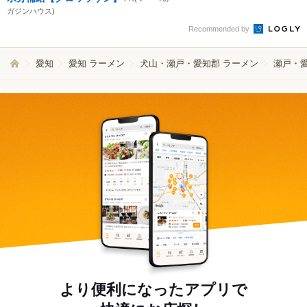
ガジンハウス)
Recommended by
愛知
愛知 ラーメン
犬山・瀬戸・愛知郡 ラーメン
瀬戸・愛
より便利になったアプリで