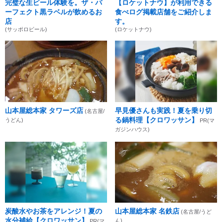
完璧な生ビール体験を。ザ・パ
【ロケットナウ】が利用できる
ーフェクト黒ラベルが飲めるお
食べログ掲載店舗をご紹介しま
店
す。
(サッポロビール)
(ロケットナウ)
山本屋総本家 タワーズ店
早見優さんも実践！夏を乗り切
(名古屋/
る鍋料理【クロワッサン】
うどん)
PR(マ
ガジンハウス)
炭酸水やお茶をアレンジ！夏の
山本屋総本家 名鉄店
(名古屋/うど
水分補給【クロワッサン】
ん)
PR(マ