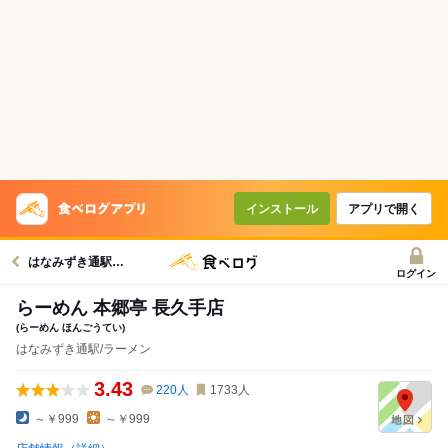
インストール
アプリで開く
はなみずき通駅グルメへ
ログイン
らーめん 本郷亭 長久手店
(らーめん ほんごうてい)
はなみずき通駅/ラーメン
3.43
220
人
1733
人
～￥999
～￥999