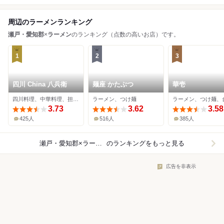
周辺のラーメンランキング
瀬戸・愛知郡
×
ラーメン
のランキング（点数の高いお店）です。
1
2
3
四川 China 八兵衛
麺座 かたぶつ
華壱
四川料理、中華料理、担々麺
ラーメン、つけ麺
3.73
3.62
3.58
425人
516人
385人
瀬戸・愛知郡×ラーメン
のランキングをもっと見る
広告を非表示