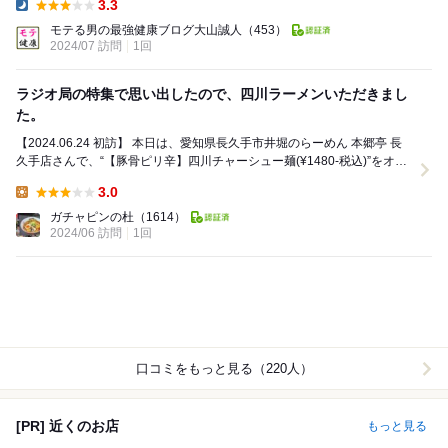
3.3
Dinner:
モテる男の最強健康ブログ大山誠人
（453）
2024/07 訪問
1回
ラジオ局の特集で思い出したので、四川ラーメンいただきまし
た。
【2024.06.24 初訪】 本日は、愛知県長久手市井堀のらーめん 本郷亭 長
久手店さんで、“【豚骨ピリ辛】四川チャーシュー麺(¥1480-税込)”をオー
ダー。 豚骨...
3.0
Lunch:
ガチャピンの杜
（1614）
2024/06 訪問
1回
口コミをもっと見る（220人）
[PR] 近くのお店
もっと見る