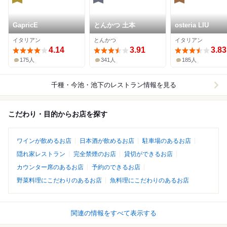
GapricE
とんかつ 土本
osteria LIU
イタリアン
とんかつ
イタリアン
4.14
3.91
3.83
175人
341人
185人
千種・今池・池下
のレストラン情報を見る
こだわり・目的からお店を探す
ワインが飲めるお店
日本酒が飲めるお店
駐車場のあるお店
隠れ家レストラン
完全禁煙のお店
貸切ができるお店
カウンター席のあるお店
予約のできるお店
野菜料理にこだわりのあるお店
魚料理にこだわりのあるお店
関連の情報をすべて表示する