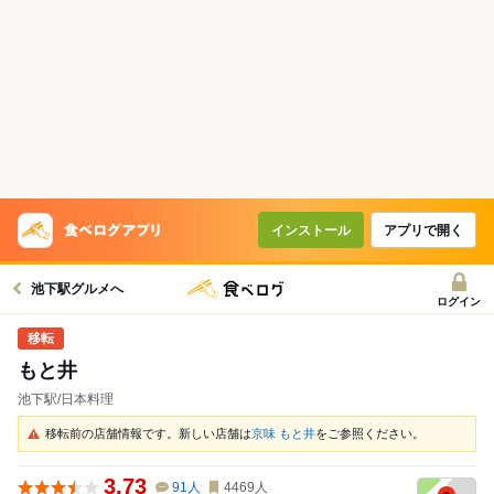
インストール
アプリで開く
池下駅グルメへ
ログイン
もと井
池下駅/日本料理
移転前の店舗情報です。新しい店舗は
京味 もと井
をご参照ください。
3.73
91
人
4469
人