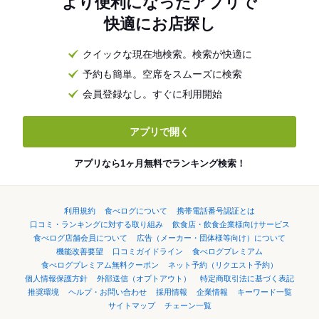
より便利になったアプリで
快適にお店探し
クイックな現在地検索。検索が快適に
予約も簡単。空席をスムーズに検索
会員登録なし。すぐに利用開始
アプリで開く
アプリなら1ヶ月無料でランキング検索！
利用規約
食べログについて
携帯電話番号認証とは
口コミ・ランキングに対する取り組み
飲食店・飲食企業様向けサービス
食べログ店舗会員について
広告（メーカー・団体様等向け）について
機能改善要望
口コミガイドライン
食べログプレミアム
食べログプレミアム無料クーポン
ネット予約（リクエスト予約）
個人情報保護方針
外部送信（オプトアウト）
特定商取引法に基づく表記
推奨環境
ヘルプ・お問い合わせ
採用情報
企業情報
キーワード一覧
サイトマップ
チェーン一覧