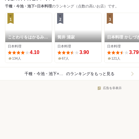
千種・今池・池下
×
日本料理
のランキング（点数の高いお店）です。
1
2
3
ことわりをはかるみせ
筒井 清寂
日本料理 かしづ
ばんどう
日本料理
日本料理
日本料理
4.10
3.90
3.79
134人
67人
121人
千種・今池・池下×日本料理
のランキングをもっと見る
広告を非表示