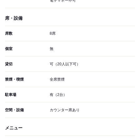
電子マネー不可
席・設備
席数
8席
個室
無
貸切
可（20人以下可）
禁煙・喫煙
全席禁煙
駐車場
有（2台）
空間・設備
カウンター席あり
メニュー