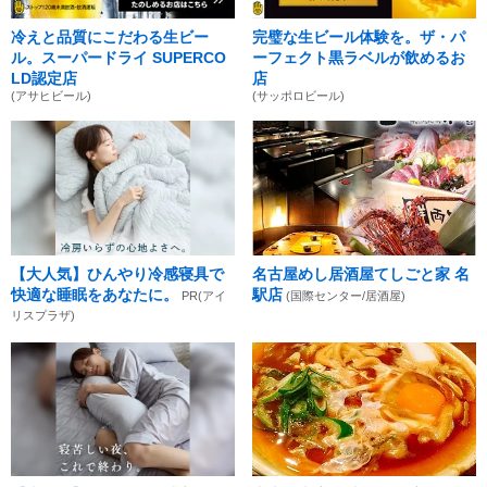
冷えと品質にこだわる生ビー
完璧な生ビール体験を。ザ・パ
ル。スーパードライ SUPERCO
ーフェクト黒ラベルが飲めるお
LD認定店
店
(アサヒビール)
(サッポロビール)
【大人気】ひんやり冷感寝具で
名古屋めし居酒屋てしごと家 名
快適な睡眠をあなたに。
駅店
PR(アイ
(国際センター/居酒屋)
リスプラザ)