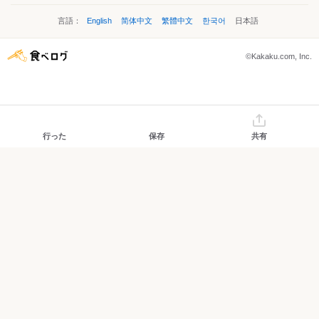
言語：
English
简体中文
繁體中文
한국어
日本語
©Kakaku.com, Inc.
行った
保存
共有