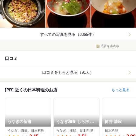
すべての写真を見る（3365件）
広告を非表示
口コミ
口コミをもっと見る（91人）
[PR] 近くの日本料理のお店
もっと見る
うなぎの新甫
うなぎ和食 しら河 今
筒井 清寂
池ガスビル店
うなぎ、海鮮、日本料理
うなぎ、海鮮、日本料理
日本料理