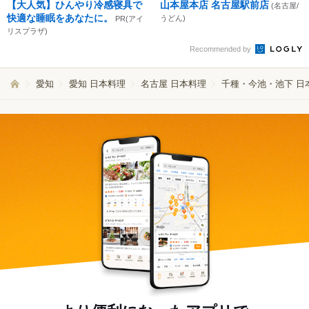
【大人気】ひんやり冷感寝具で
山本屋本店 名古屋駅前店
(名古屋/
快適な睡眠をあなたに。
うどん)
PR(アイ
リスプラザ)
Recommended by
愛知
愛知 日本料理
名古屋 日本料理
千種・今池・池下 日