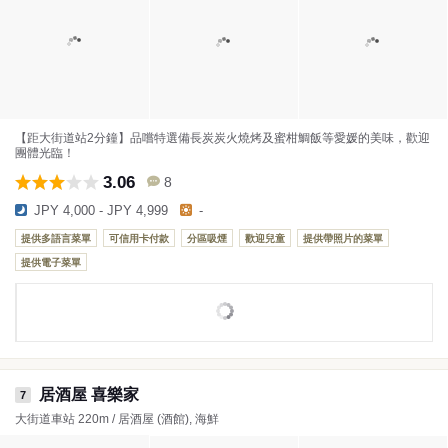
【距大街道站2分鐘】品嚐特選備長炭炭火燒烤及蜜柑鯛飯等愛媛的美味，歡迎
團體光臨！
3.06
8
JPY 4,000 - JPY 4,999
-
提供多語言菜單
可信用卡付款
分區吸煙
歡迎兒童
提供帶照片的菜單
提供電子菜單
居酒屋 喜樂家
7
大街道車站 220m / 居酒屋 (酒館), 海鮮