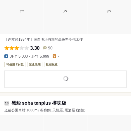
【創立於1984年】源自明治時期的高級料亭桃太樓
3.30
90
JPY 5,000 - JPY 5,999
-
可信用卡付款
禁止吸煙
歡迎兒童
黑船 soba tenplus 樽味店
13
道後公園車站 1080m / 蕎麥麵, 天婦羅, 居酒屋 (酒館)