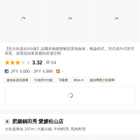
【距大街道站4分鐘】品嚐名物蜜柑鯛及當地食材，無論和式、洋式或中式皆可
享受。深受回頭客喜愛的舒適空間
3.32
54
JPY 4,000 - JPY 4,999
-
提供多語言菜單
可信用卡付款
可吸煙
有Wi-Fi
提供帶照片的菜單
肥腸鍋田秀 愛媛松山店
8
大街道車站 197m / 大腸火鍋, 牛肉料理, 馬肉料理