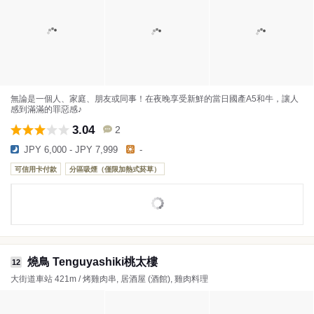
無論是一個人、家庭、朋友或同事！在夜晚享受新鮮的當日國產A5和牛，讓人
感到滿滿的罪惡感♪
3.04
2
JPY 6,000 - JPY 7,999
-
可信用卡付款
分區吸煙（僅限加熱式菸草）
燒鳥 Tenguyashiki桃太樓
12
大街道車站 421m / 烤雞肉串, 居酒屋 (酒館), 雞肉料理