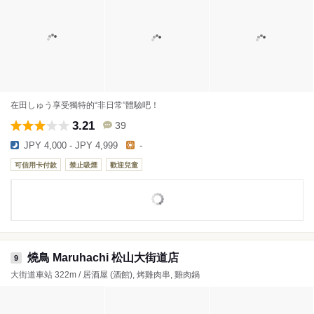
在田しゅう享受獨特的“非日常”體驗吧！
3.21
39
JPY 4,000 - JPY 4,999
-
可信用卡付款
禁止吸煙
歡迎兒童
燒鳥 Maruhachi 松山大街道店
9
大街道車站 322m / 居酒屋 (酒館), 烤雞肉串, 雞肉鍋