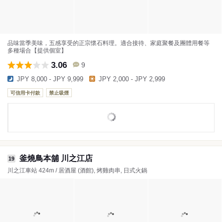
品味當季美味，五感享受的正宗懷石料理。適合接待、家庭聚餐及團體用餐等
多種場合【提供個室】
3.06
9
JPY 8,000 - JPY 9,999
JPY 2,000 - JPY 2,999
可信用卡付款
禁止吸煙
釜燒鳥本舖 川之江店
19
川之江車站 424m / 居酒屋 (酒館), 烤雞肉串, 日式火鍋