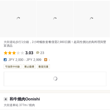
大街道站步行1分鐘，2小時暢飲套餐僅需2,980日圓！超高性價比的鳥料理與豐
富酒品
3.03
23
JPY 2,000 - JPY 2,999
-
可信用卡付款
禁止吸煙
歡迎兒童
和牛燒肉Oonishi
4
大街道車站 377m / 燒肉