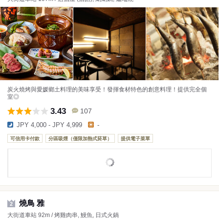
炭火燒烤與愛媛鄉土料理的美味享受！發揮食材特色的創意料理！提供完全個
室◎
3.43
107
JPY 4,000 - JPY 4,999
-
可信用卡付款
分區吸煙（僅限加熱式菸草）
提供電子菜單
燒鳥 雅
2
大街道車站 92m / 烤雞肉串, 鰻魚, 日式火鍋