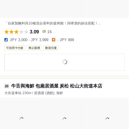
「自家製醃料與10種混合香料的釜烤雞！與啤酒的絕佳搭配！」
3.09
16
JPY 3,000 - JPY 3,999
- JPY 999
可信用卡付款
禁止吸煙
歡迎兒童
牛舌與海鮮 包廂居酒屋 炭松 松山大街道本店
20
大街道車站 230m / 居酒屋 (酒館), 海鮮