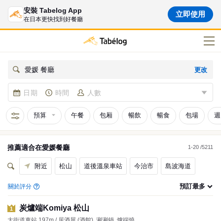
安裝 Tabelog App
立即使用
在日本更快找到好餐廳
更改
愛媛 餐廳
日期
時間
人數
預算
午餐
包厢
暢飲
暢食
包場
週
推薦適合在
愛媛
餐廳
1-20 /5211
附近
松山
道後溫泉車站
今治市
島波海道
預訂最多
關於評分
炭爐端Komiya 松山
1
大街道車站 197m / 居酒屋 (酒館), 涮涮鍋, 爐端燒