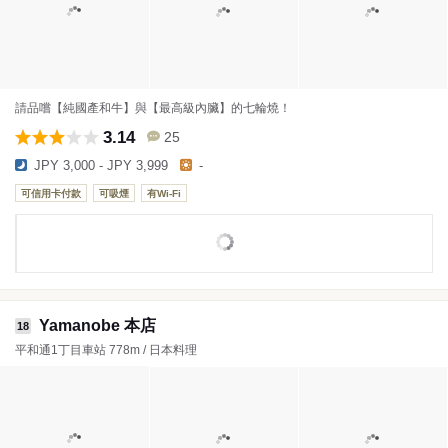
請品嚐【純國產和牛】與【最高級內臟】的七輪燒！
3.14
25
JPY 3,000 - JPY 3,999
-
可信用卡付款
可吸煙
有Wi-Fi
Yamanobe 本店
18
平和通1丁目車站 778m / 日本料理