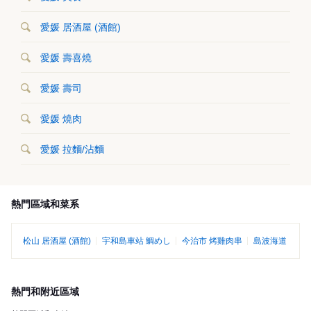
愛媛 居酒屋 (酒館)
愛媛 壽喜燒
愛媛 壽司
愛媛 燒肉
愛媛 拉麵/沾麵
熱門區域和菜系
松山 居酒屋 (酒館)
宇和島車站 鯛めし
今治市 烤雞肉串
島波海道
熱門和附近區域