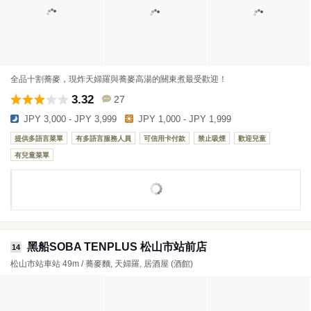
全品十割蕎麥，現炸天婦羅與蕎麥高湯的關東煮最受歡迎！
3.32
27
JPY 3,000 - JPY 3,999
JPY 1,000 - JPY 1,999
提供多語言菜單
有多語言服務人員
可信用卡付款
禁止吸煙
歡迎兒童
有兒童菜單
黑船SOBA TENPLUS 松山市站前店
14
松山市站車站 49m / 蕎麥麵, 天婦羅, 居酒屋 (酒館)