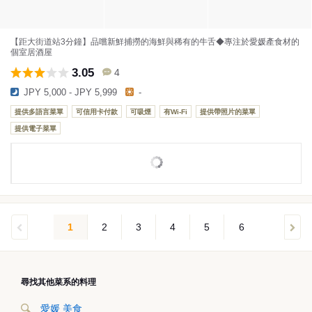
【距大街道站3分鐘】品嚐新鮮捕撈的海鮮與稀有的牛舌◆專注於愛媛產食材的
個室居酒屋
3.05
4
JPY 5,000 - JPY 5,999
-
提供多語言菜單
可信用卡付款
可吸煙
有Wi-Fi
提供帶照片的菜單
提供電子菜單
1
2
3
4
5
6
尋找其他菜系的料理
愛媛 美食