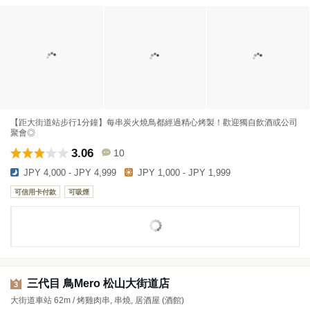
【距大街道站步行1分鐘】每串炭火燒鳥都經過精心烤製！歡迎獨自飲酒或公司
聚會◎
3.06
10
JPY 4,000 - JPY 4,999
JPY 1,000 - JPY 1,999
可信用卡付款
可吸煙
三代目 鳥Mero 松山大街道店
3
大街道車站 62m / 烤雞肉串, 串燒, 居酒屋 (酒館)