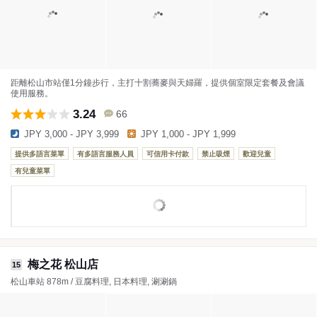
距離松山市站僅1分鐘步行，主打十割蕎麥與天婦羅，提供個室限定套餐及會議
使用服務。
3.24
66
JPY 3,000 - JPY 3,999
JPY 1,000 - JPY 1,999
提供多語言菜單
有多語言服務人員
可信用卡付款
禁止吸煙
歡迎兒童
有兒童菜單
梅之花 松山店
15
松山車站 878m / 豆腐料理, 日本料理, 涮涮鍋