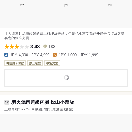
【大街道】品嚐愛媛的鄉土料理及美酒，午餐也相當受歡迎◆適合接待及各類
宴會的個室完備
3.43
183
JPY 4,000 - JPY 4,999
JPY 1,000 - JPY 1,999
可信用卡付款
禁止吸煙
歡迎兒童
炭火燒肉超級內臟 松山小栗店
17
土橋車站 572m / 內臟類, 燒肉, 居酒屋 (酒館)