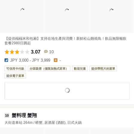
【提供榻榻米和包廂】支持在地生產與消費！新鮮松山雞燒鳥！飲品無限暢飲
套餐2980日圓起
3.07
10
JPY 3,000 - JPY 3,999
-
可信用卡付款
分區吸煙（僅限加熱式菸草）
歡迎兒童
提供帶照片的菜單
提供電子菜單
蟹料理 蟹翔
10
大街道車站 264m / 螃蟹, 居酒屋 (酒館), 日式火鍋