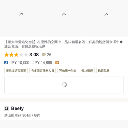
【距大街道站5分鐘】在優雅的空間中，品味精選名酒、鮮美的螃蟹與米澤牛◆
適合會議、宴會及慶祝活動
3.08
26
JPY 10,000 - JPY 14,999
-
提供多語言菜單
有多語言服務人員
可信用卡付款
禁止吸煙
歡迎兒童
Beefy
11
勝山町車站 304m / 燒肉