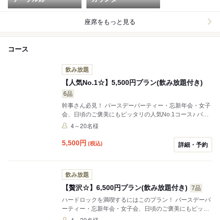
座席をもっと見る
コース
飲み放題
【人気No.1☆】5,500円プラン(飲み放題付き)
6品
幹事さん必見！ バースデーパーティー・忘新年会・女子
会、日頃のご褒美にもピッタリの人気No.1コース♪ パー
ティーだけの特別メニューシュリンプタコスなスペシャ
4～20名様
ルプラン 内容はご予算に合わせてアレンジも可能なので
お気軽にご相談ください！ ★ビール付き飲み放題は
5,500
円
(税込)
詳細・予約
+500円(120分制/ 90分L.O）
飲み放題
【贅沢☆】6,500円プラン(飲み放題付き)
7品
ハードロックを満喫するにはこのプラン！ バースデーパ
ーティー・忘新年会・女子会、日頃のご褒美にもピッタ
リのハードロックカフェを堪能できる贅沢コース♪ 内容
4～20名様