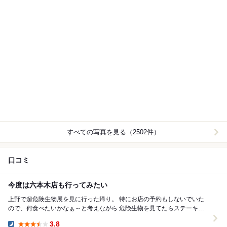
すべての写真を見る（2502件）
口コミ
今度は六本木店も行ってみたい
上野で超危険生物展を見に行った帰り。 特にお店の予約もしないでいた
ので、何食べたいかなぁ～と考えながら 危険生物を見てたらステーキと
か食べたくなってしまう、謎。笑 （水族館言...
3.8