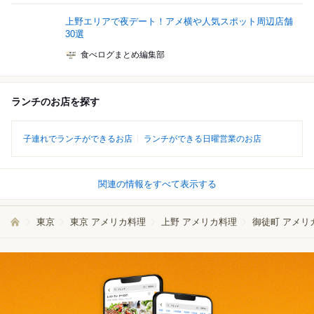
上野エリアで夜デート！アメ横や人気スポット周辺店舗
30選
食べログまとめ編集部
ランチのお店を探す
子連れでランチができるお店
ランチができる日曜営業のお店
関連の情報をすべて表示する
東京
東京 アメリカ料理
上野 アメリカ料理
御徒町 アメリ