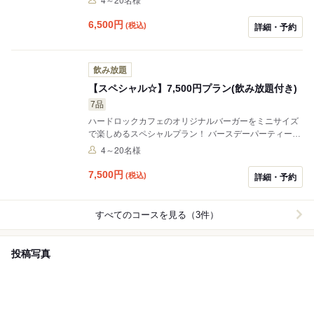
はご予算に合わせてアレンジも可能なのでお気軽にご相
談ください！ ★ビール付き飲み放題+500円(120分制/ 90
6,500
円
(税込)
詳細・予約
分L.O）
飲み放題
【スペシャル☆】7,500円プラン(飲み放題付き)
7品
ハードロックカフェのオリジナルバーガーをミニサイズ
で楽しめるスペシャルプラン！ バースデーパーティー・
忘新年会・女子会、日頃のご褒美にもピッタリのハード
4～20名様
ロックカフェを堪能できるスペシャルコース♪ 内容はご
予算に合わせてアレンジも可能なのでお気軽にご相談く
7,500
円
(税込)
詳細・予約
ださい！ ★ビール付き飲み放題は+500円(120分制/ 90分
L.O） ★お食事のみのコース ★飲み放題別途2,000円で
ご利用いただけます(ビール付きは2,500円)。（120分制/
すべてのコースを見る（3件）
90分L.O）
投稿写真