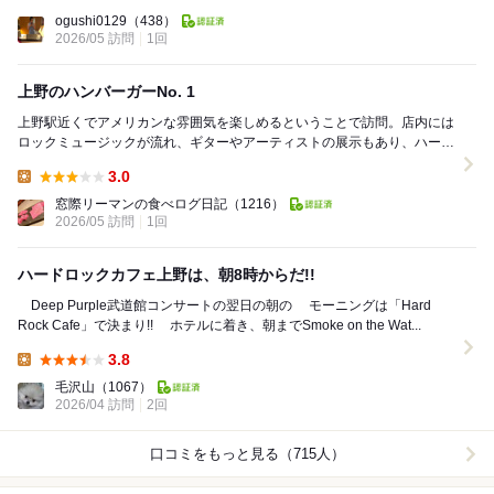
Dinner:
ogushi0129
（438）
2026/05 訪問
1回
上野のハンバーガーNo. 1
上野駅近くでアメリカンな雰囲気を楽しめるということで訪問。店内には
ロックミュージックが流れ、ギターやアーティストの展示もあり、ハード
ロックカフェらしい世界観をしっかり感じられます。...
3.0
Lunch:
窓際リーマンの食べログ日記
（1216）
2026/05 訪問
1回
ハードロックカフェ上野は、朝8時からだ!!
Deep Purple武道館コンサートの翌日の朝の モーニングは「Hard
Rock Cafe」で決まり!! ホテルに着き、朝までSmoke on the Wat...
3.8
Lunch:
毛沢山
（1067）
2026/04 訪問
2回
口コミをもっと見る（715人）