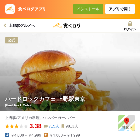
コースで使えるクーポン
戻る
インストール
アプリで開く
上野駅グルメへ
クーポンを利用せず予約する
ログイン
公式
ハードロックカフェ 上野駅東京
(Hard Rock Cafe)
上野駅/アメリカ料理､ ハンバーガー､ バー
3.38
715
人
9813
人
￥4,000～￥4,999
￥1,000～￥1,999