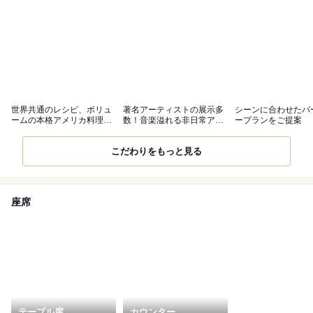
世界共通のレシピ、ボリュ
著名アーティストの展示多
シーンに合わせたパ
ームの本格アメリカ料理の
数！音楽溢れる非日常アメ
ープランをご提案
数々
リカン空間
こだわりをもっと見る
座席
テーブル席
カウンター