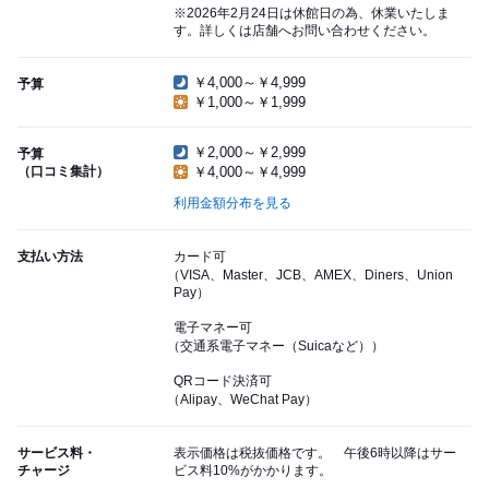
※2026年2月24日は休館日の為、休業いたしま
す。詳しくは店舗へお問い合わせください。
￥4,000～￥4,999
予算
￥1,000～￥1,999
￥2,000～￥2,999
予算
（口コミ集計）
￥4,000～￥4,999
利用金額分布を見る
支払い方法
カード可
（VISA、Master、JCB、AMEX、Diners、Union
Pay）
電子マネー可
（交通系電子マネー（Suicaなど））
QRコード決済可
（Alipay、WeChat Pay）
サービス料・
表示価格は税抜価格です。 午後6時以降はサー
チャージ
ビス料10%がかかります。