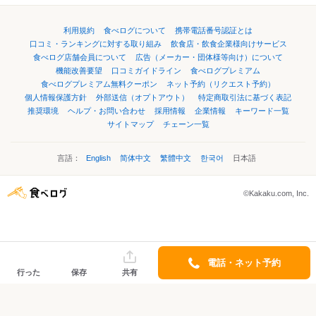
利用規約
食べログについて
携帯電話番号認証とは
口コミ・ランキングに対する取り組み
飲食店・飲食企業様向けサービス
食べログ店舗会員について
広告（メーカー・団体様等向け）について
機能改善要望
口コミガイドライン
食べログプレミアム
食べログプレミアム無料クーポン
ネット予約（リクエスト予約）
個人情報保護方針
外部送信（オプトアウト）
特定商取引法に基づく表記
推奨環境
ヘルプ・お問い合わせ
採用情報
企業情報
キーワード一覧
サイトマップ
チェーン一覧
言語：
English
简体中文
繁體中文
한국어
日本語
©Kakaku.com, Inc.
電話・ネット予約
行った
保存
共有