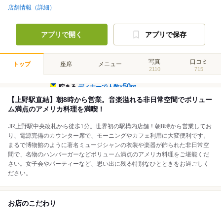
店舗情報（詳細）
アプリで開く
アプリで保存
写真
口コミ
トップ
座席
メニュー
2110
715
50
貯まる
ディナーで人数×
pt
【上野駅直結】朝8時から営業。音楽溢れる非日常空間でボリュー
ム満点のアメリカ料理を満喫！
JR上野駅中央改札から徒歩1分。世界初の駅構内店舗！朝8時から営業してお
り、電源完備のカウンター席で、モーニングやカフェ利用に大変便利です。
まるで博物館のように著名ミュージシャンの衣装や楽器が飾られた非日常空
間で、名物のハンバーガーなどボリューム満点のアメリカ料理をご堪能くだ
さい。女子会やパーティーなど、思い出に残る特別なひとときをお過ごしく
ださい。
お店のこだわり