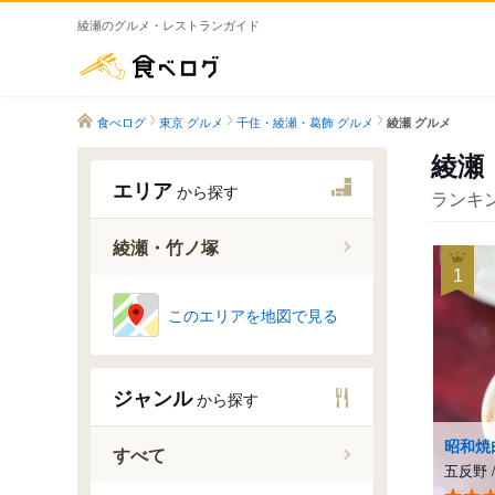
綾瀬のグルメ・レストランガイド
食べログ
食べログ
東京 グルメ
千住・綾瀬・葛飾 グルメ
綾瀬 グルメ
綾瀬
エリア
から探す
ランキン
綾瀬・竹ノ塚
1
綾瀬駅
このエリアを地図で見る
北綾瀬駅
小菅駅
ジャンル
から探す
五反野駅
梅島駅
昭和焼
すべて
西新井駅
五反野
竹ノ塚駅