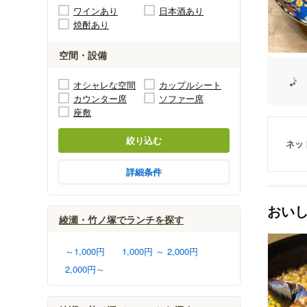
ワインあり
日本酒あり
焼酎あり
空間・設備
オシャレな空間
カップルシート
カウンター席
ソファー席
座敷
絞り込む
ネッ
詳細条件
おい
綾瀬・竹ノ塚でランチを探す
～1,000円
1,000円 ～ 2,000円
2,000円～