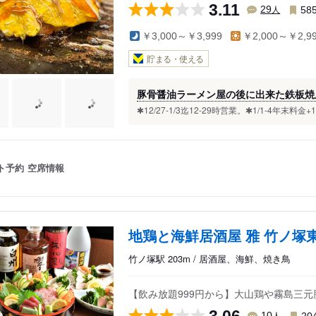
3.11
人
29
58
￥3,000～￥3,999
￥2,000～￥2,9
貯まる・使える
豚骨醤油ラーメン屋の後に出来た鉄板焼
✱12/27-1/3迄12-29時営業。✱1/1-4年末料金+
ト予約
空席情報
地鶏と海鮮居酒屋 雅 竹ノ塚
竹ノ塚駅 203m / 居酒屋、海鮮、焼き鳥
【飲み放題999円から】大山鶏や霧島三
3.06
人
10
20