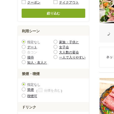
クーポン
テイクアウト
絞り込む
利用シーン
指定なし
家族・子供と
デート
女子会
合コン
大人数の宴会
ネッ
接待
一人で入りやすい
知人・友人と
禁煙・喫煙
指定なし
禁煙
分煙を含む
喫煙可
ドリンク