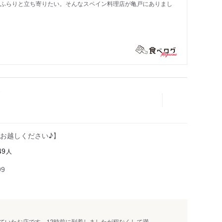
もふらりと立ち寄りたい。そんなスペイン料理店が亀戸にありまし
お越しください♪】
人
49
99
いたお店です。12時前に到着しましたが程なくして満...