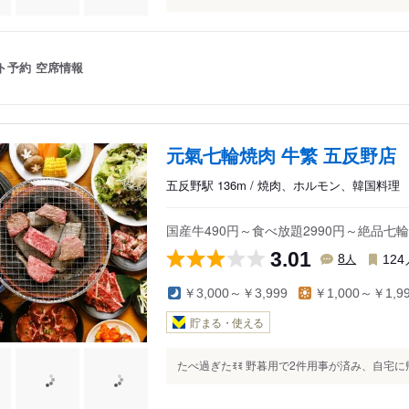
ト予約
空席情報
元氣七輪焼肉 牛繁 五反野店
五反野駅 136m / 焼肉、ホルモン、韓国料理
国産牛490円～食べ放題2990円～絶品七
3.01
人
8
124
￥3,000～￥3,999
￥1,000～￥1,9
貯まる・使える
たべ過ぎたꉂꉂ 野暮用で2件用事が済み、自宅に帰