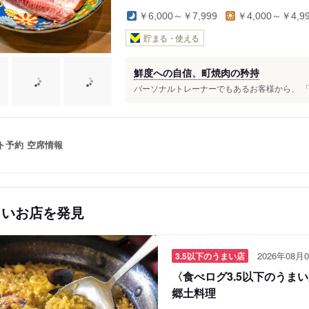
￥6,000～￥7,999
￥4,000～￥4,9
貯まる・使える
鮮度への自信、町焼肉の矜持
パーソナルトレーナーでもあるお客様から、 「も
ト予約
空席情報
しいお店を発見
2026年08月0
3.5以下のうまい店
〈食べログ3.5以下のうま
郷土料理