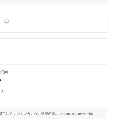
輪焼肉！
人
99
宅して カンカンカンカン 晩餐館焼...
kamata sachiyo(468)
by