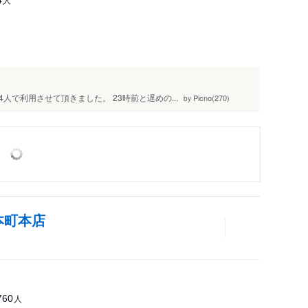
で利用させて頂きました。 23時前と遅めの...
Picno(270)
by
本町本店
人
760