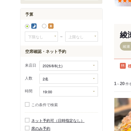
大師前駅
予算
綾
～
綾瀬
空席確認・ネット予約
来店日
人数
1
～
20
件
時間
この条件で検索
ネット予約可（日時指定なし）
席のみ予約