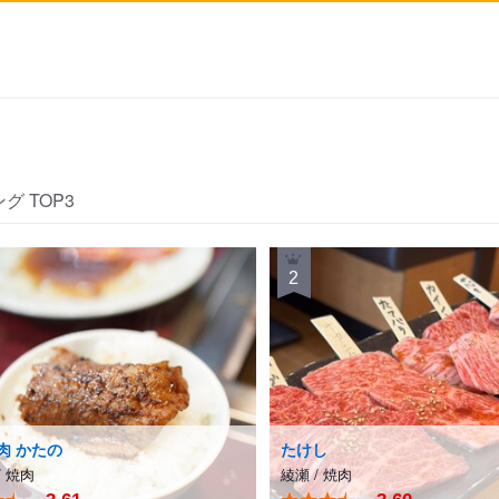
グ TOP3
2
青井駅
舎人駅
六町駅
見沼代親水公園駅
扇大橋駅
高野駅
江北駅
肉 かたの
たけし
西新井大師西駅
/
焼肉
綾瀬
/
焼肉
谷在家駅