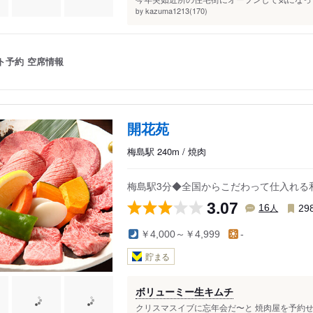
kazuma1213(170)
by
ト予約
空席情報
開花苑
梅島駅 240m / 焼肉
梅島駅3分◆全国からこだわって仕入れる
3.07
人
16
29
￥4,000～￥4,999
-
貯まる
ボリューミー生キムチ
クリスマスイブに忘年会だ〜と 焼肉屋を予約せず