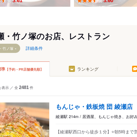
3.61
3.60
舎人公園駅
瀬・竹ノ塚のお店、レストラン
詳細条件
・竹ノ塚
標準
ランキング
【予約・PR店舗優先順】
を表示
／
全
2481
件
もんじゃ・鉄板焼 団 綾瀬店
綾瀬駅 214m / 居酒屋、もんじゃ焼き、お好
【綾瀬駅西口から徒歩１分】⭐朝5時まで