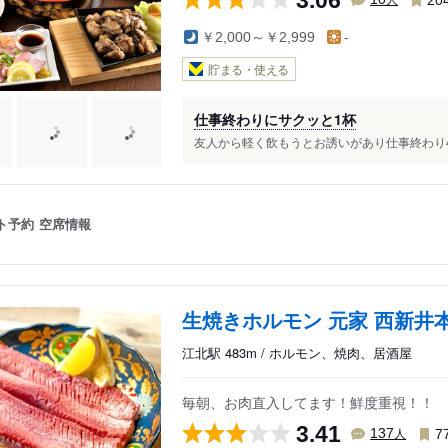
￥2,000～￥2,999
-
貯まる・使える
仕事終わりにサクッと1杯
友人から軽く飲もうとお誘いがあり仕事終わり4人
ト予約
空席情報
生焼きホルモン 元家 西新井
江北駅 483m / ホルモン、焼肉、居酒屋
毎朝、お肉直入してます！鮮度重視！！
3.41
人
137
7