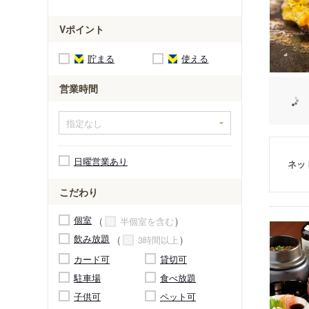
Vポイント
貯まる
使える
営業時間
日曜営業あり
ネッ
こだわり
個室
半個室を含む
飲み放題
3時間以上
カード可
貸切可
駐車場
食べ放題
子供可
ペット可