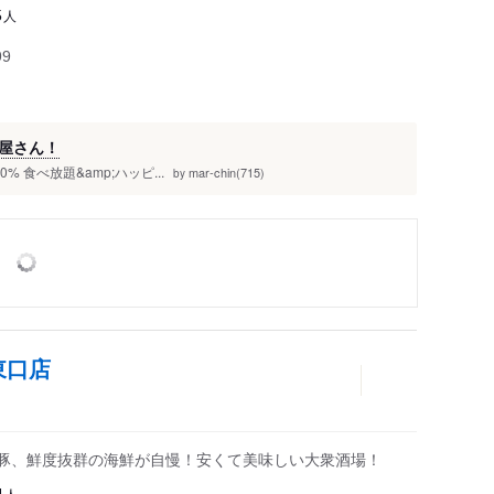
人
5
99
屋さん！
10% 食べ放題&amp;ハッピ...
mar-chin(715)
by
東口店
元豚、鮮度抜群の海鮮が自慢！安くて美味しい大衆酒場！
人
4