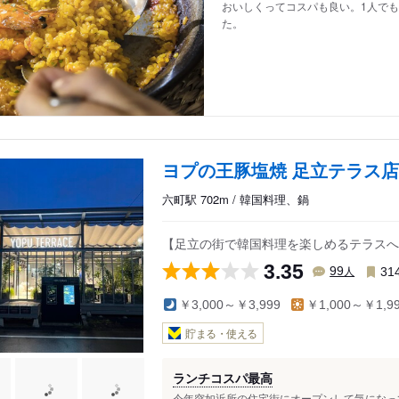
おいしくってコスパも良い。1人で
た。
ヨプの王豚塩焼 足立テラス店
六町駅 702m / 韓国料理、鍋
【足立の街で韓国料理を楽しめるテラスへ
3.35
人
99
31
￥3,000～￥3,999
￥1,000～￥1,9
貯まる・使える
ランチコスパ最高
今年突如近所の住宅街にオープンして気になって