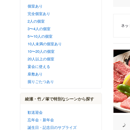
個室あり
完全個室あり
2人の個室
ネッ
3〜4人の個室
5〜10人の個室
10人未満の個室あり
10〜20人の個室
20人以上の個室
宴会に使える
座敷あり
掘りごたつあり
綾瀬・竹ノ塚で特別なシーンから探す
歓送迎会
忘年会・新年会
誕生日・記念日のサプライズ