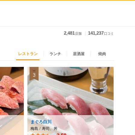
｜
2,481
141,237
店舗
口コミ
レストラン
ランチ
居酒屋
焼肉
3
まぐろ白川
梅島
/
寿司、丼