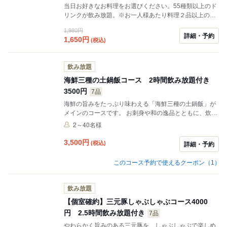
当日お好きなお料理をお選びください。55種類以上のド
リンクが飲み放題。※お一人様あたり料理２品以上の注
文をお願いしております。※金曜、土曜、祝前日、12月
1,980円
全日は+500円のご案内となります。
詳細・予約
1,650
円
(税込)
飲み放題
海鮮三種の土鍋飯コース 2時間飲み放題付き
3500円
7品
海鮮の旨みをたっぷり味わえる「海鮮三種の土鍋飯」が
メインのコースです。 お刺身や和の逸品とともに、炊き
立ての土鍋飯まで楽しめる内容で、気軽な飲み会にもお
2～40名様
すすめ。 2時間飲み放題付きで3500円と利用しやすく、
北千住での友人との食事や会社帰りの宴会にもぴったり
3,500
円
(税込)
詳細・予約
のコースです。
このコース予約で使えるクーポン（1）
飲み放題
【個室確約】三元豚しゃぶしゃぶコース4000
円 2.5時間飲み放題付き
7品
やわらかく旨みのある三元豚を、しゃぶしゃぶで楽しめ