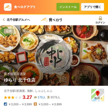
コースで使えるクーポン
戻る
インストール
アプリで開く
北千住駅グルメへ
クーポンを利用せず予約する
ログイン
公式
寛ぎ個室居酒屋
ゆらり 北千住店
北千住駅/居酒屋､ 海鮮､ しゃぶしゃぶ
3.27
170
人
6576
人
￥3,000～￥3,999
￥3,000～￥3,999