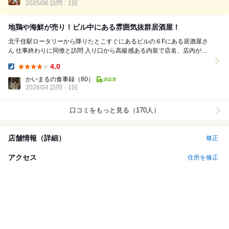
2025/06 訪問
1回
地鶏や海鮮が売り！ビル中にある雰囲気抜群居酒屋！
北千住駅ロータリーから降りたとこすぐにあるビルの６Fにある居酒屋さ
ん 仕事終わりに同僚と訪問 入り口から高級感ある内装で店名、店内がラ
イトアップされています。 廊下が...
4.0
Dinner:
かいまるの食事録
（80）
2026/04 訪問
1回
口コミをもっと見る（170人）
店舗情報（詳細）
修正
アクセス
住所を修正