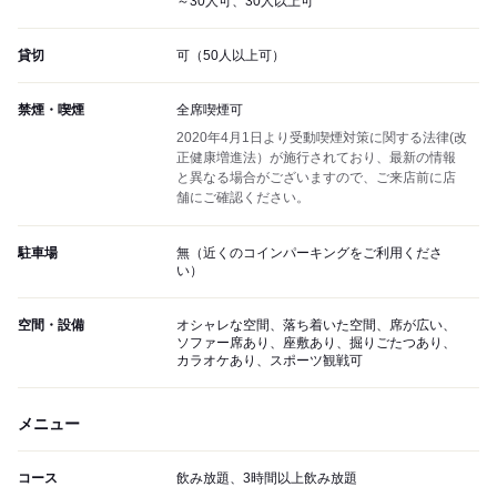
～30人可、30人以上可
貸切
可（50人以上可）
禁煙・喫煙
全席喫煙可
2020年4月1日より受動喫煙対策に関する法律(改
正健康増進法）が施行されており、最新の情報
と異なる場合がございますので、ご来店前に店
舗にご確認ください。
駐車場
無（近くのコインパーキングをご利用くださ
い）
空間・設備
オシャレな空間、落ち着いた空間、席が広い、
ソファー席あり、座敷あり、掘りごたつあり、
カラオケあり、スポーツ観戦可
メニュー
コース
飲み放題、3時間以上飲み放題