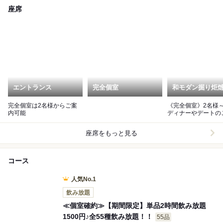
座席
エントランス
完全個室
和モダン掘り炬
完全個室は2名様からご案
《完全個室》2名様
内可能
ディナーやデートの
にぴったりのお部屋
座席をもっと見る
コース
人気No.1
飲み放題
≪個室確約≫【期間限定】単品2時間飲み放題
1500円♪全55種飲み放題！！
55品